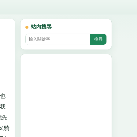
站內搜尋
也
我
我先
又騎