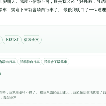
四腳朝天。我就不信學不會，於是我又來了好幾遍，可結
踏車，幾遍下來就會騎自行車了。 最後我明白了一個道理
下載TXT
複製全文
會騎自行車
我學騎自行車
我學會了騎單車
字
跑時，我就羨慕得不得了。 在我八歲的生日那天，我如願以償地實現了
我就急不...