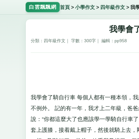
白雲飄飄網
首頁
>
小學作文
>
四年級作文
>
我
我學會了
分類：四年級作文｜ 字數：300字｜ 編輯：pp958
我學會了騎自行車 每個人都有一種本領，
不例外。 記的有一年，我才上二年級，爸
說：“你都這麼大了也應該學一學騎自行車了
套上護膝，接着戴上帽子，然後就騎上去，