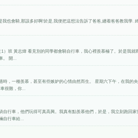
是我也會騎,那該多好啊!於是,我便把這想法告訴了爸爸,纏着爸爸教我學. 
（1）班 黃志煒 看見別的同學都會騎自行車，我心裡羨慕極了。於是我就
 開...
過時，一種羨慕，甚至有些嫉妒的心情由然而生。 星期六下午，在我的
很難，你...
騎自行車，他們玩得可真高興。我真有點羨慕他們，於是，我立刻跑回家
自行車給...