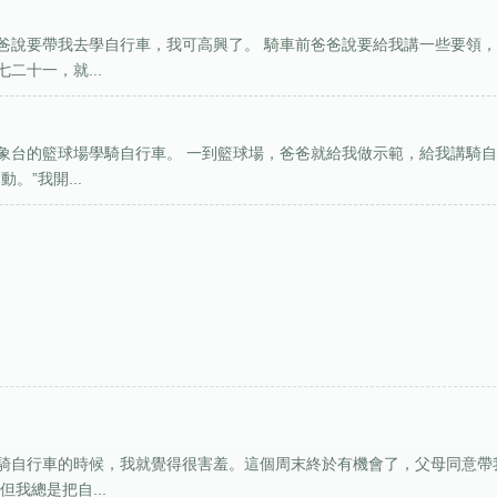
爸說要帶我去學自行車，我可高興了。 騎車前爸爸說要給我講一些要領
二十一，就...
象台的籃球場學騎自行車。 一到籃球場，爸爸就給我做示範，給我講騎
”我開...
騎自行車的時候，我就覺得很害羞。這個周末終於有機會了，父母同意帶
我總是把自...