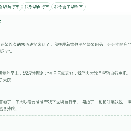
會騎自行車
我學騎自行車
我學會了騎單車
字
蔚 盼望以久的寒假終於來到了，我整理着書包里的學習用品，哥哥推開房
”...
明媚的早上，媽媽對我說：“今天天氣真好，我們去大院里學騎自行車吧。
院，...
奮極了，每天吵着要爸爸帶我下去騎自行車。 開始了，爸爸叮囑我說：“
摔跤。”...