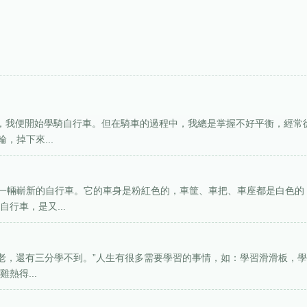
候，我便開始學騎自行車。但在騎車的過程中，我總是掌握不好平衡，經常
，掉下來...
一輛嶄新的自行車。它的車身是粉紅色的，車筐、車把、車座都是白色的
行車，是又...
到老，還有三分學不到。”人生有很多需要學習的事情，如：學習滑滑板，
熱得...