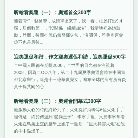
昕翰看奧運（一）：奧運首金300字
隨着“砰”一聲槍響，成績單出來了，我一看，杜麗打出9.4
環，居倒數第一，“沒關係，繼續加油”，我暗地裡為她鼓
勁，然而，後面杜麗仍然發揮失常，“沒關係，雅典奧運會
你不也是最後...
迎奧運促和諧，作文迎奧運促和諧，迎奧運促500字
全中國人民都在期盼2008，全世界的目光都在注視着
2008；因為二OO八年，第二十九屆夏季奧運會將在中國首
都北京舉行，這是十三億華夏兒女，遍布全球的所有所有炎
黃子孫共同的心...
昕翰看奧運（三）：奧運會開幕式300字
最激動人心的時刻終於到了，火炬從許海峰等6位火炬手手
裡傳遞，終於傳遞到“體操王子”—李寧手裡。只見李寧拿着
火炬在鳥巢上空的牆壁上跑了一圈后，“巨大祥雲火炬”在他
的手中點燃了...