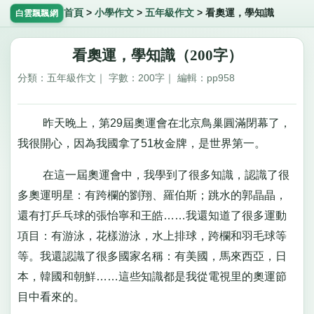
首頁
>
小學作文
>
五年級作文
>
看奧運，學知識
白雲飄飄網
看奧運，學知識（200字）
分類：五年級作文｜ 字數：200字｜ 編輯：pp958
昨天晚上，第29屆奧運會在北京鳥巢圓滿閉幕了，
我很開心，因為我國拿了51枚金牌，是世界第一。
在這一屆奧運會中，我學到了很多知識，認識了很
多奧運明星：有跨欄的劉翔、羅伯斯；跳水的郭晶晶，
還有打乒乓球的張怡寧和王皓……我還知道了很多運動
項目：有游泳，花樣游泳，水上排球，跨欄和羽毛球等
等。我還認識了很多國家名稱：有美國，馬來西亞，日
本，韓國和朝鮮……這些知識都是我從電視里的奧運節
目中看來的。