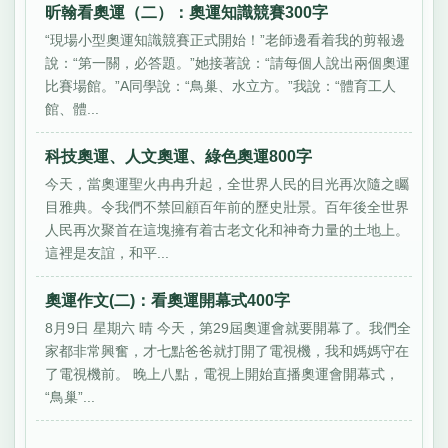
昕翰看奧運（二）：奧運知識競賽300字
“現場小型奧運知識競賽正式開始！”老師邊看着我的剪報邊
說：“第一關，必答題。”她接著說：“請每個人說出兩個奧運
比賽場館。”A同學說：“鳥巢、水立方。”我說：“體育工人
館、體...
科技奧運、人文奧運、綠色奧運800字
今天，當奧運聖火冉冉升起，全世界人民的目光再次隨之矚
目雅典。令我們不禁回顧百年前的歷史壯景。百年後全世界
人民再次聚首在這塊擁有着古老文化和神奇力量的土地上。
這裡是友誼，和平...
奧運作文(二)：看奧運開幕式400字
8月9日 星期六 晴 今天，第29屆奧運會就要開幕了。我們全
家都非常興奮，才七點爸爸就打開了電視機，我和媽媽守在
了電視機前。 晚上八點，電視上開始直播奧運會開幕式，
“鳥巢”...