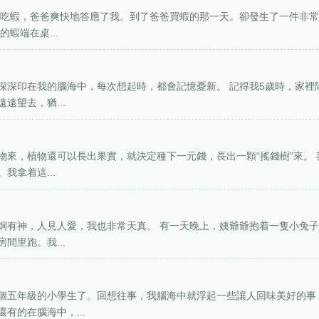
想吃蝦，爸爸爽快地答應了我。到了爸爸買蝦的那一天。卻發生了一件非
蝦端在桌...
深深印在我的腦海中，每次想起時，都會記憶憂新。 記得我5歲時，家裡
遠望去，猶...
來，植物還可以長出果實，就決定種下一元錢，長出一顆“搖錢樹”來。 
我拿着這...
炯有神，人見人愛，我也非常天真。 有一天晚上，姨爺爺抱着一隻小兔
間里跑。我...
個五年級的小學生了。回想往事，我腦海中就浮起一些讓人回味美好的事
有的在腦海中，...