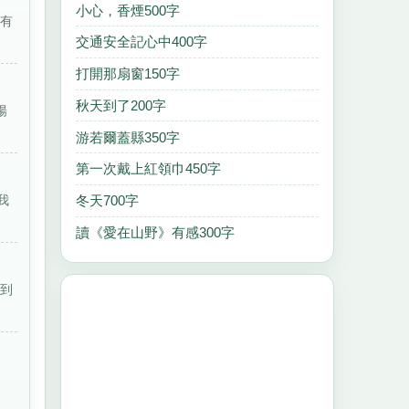
小心，香煙500字
常有
交通安全記心中400字
打開那扇窗150字
秋天到了200字
陽
游若爾蓋縣350字
第一次戴上紅領巾450字
冬天700字
我
讀《愛在山野》有感300字
子到