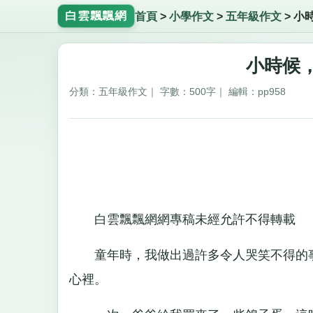
白雲飄飄網
首頁
>
小學作文
>
五年級作文
>
小
小時候，
分類：五年級作文｜ 字數：500字｜ 編輯：pp958
白雲飄飄網網專稿未經允許不得轉載
童年時，我做出過許多令人哭笑不得的事
心裡。