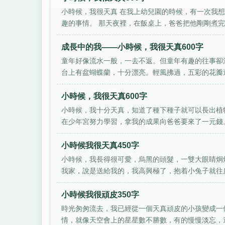
小時候，我很天真 在我上幼兒園的時候，有一次我
趣的事情。 那天夜裡，在飯桌上，爸爸把他剛剛煮完的
成長中的我——小時候，我很天真600字
童年好像流水一般，一去不返。但童年有趣的往事卻
台上有盆蝴蝶蘭，十分漂亮。輕風拂過，五彩的花瓣遠
小時候，我很天真600字
小時候，我十分天真，知道了種下種子就可以長出植物
在少年宮努力學習，拿我的成果向爸爸要來了一元錢。
小時候我很天真450字
小時候，我長得很可愛，烏黑的頭髮，一雙大眼睛炯
我家，說是送給我的，我高興極了，抱着小兔子就往房
小時候我很頑皮350字
時光匆匆流去，我已經從一個天真頑皮的小孩變成一
情，就像天空會上的星星數不勝數，有的慢慢淡忘，還