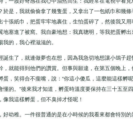
，一股好奇感在我心中油然而生：我經常在電視中看見
？於是，我就偷偷拿了幾隻蛋，又拿出了一包紙巾和幾條
出十張紙巾，把蛋牢牢地裹住，生怕蛋碎了，然後我又用
翼地塞進了被窩。我自豪地想：我真聰明，等我把蛋孵出
揚我的，我心裡滋滋的。
誕生了，就連做夢也在想，因為我急切地想讓小鴿子趕
幹，就能得到他們的讚賞。但事與願違，在第五個晚上，
孵蛋，笑得合不攏嘴，說：“你這小傻瓜，這麼能這樣孵
會懂的。”後來我才知道，孵蛋時溫度要保持在三十五至
，像我這樣孵蛋，但不臭掉才怪呢！
好幼稚。一件很普通的是在小時候的我看來都會特別的