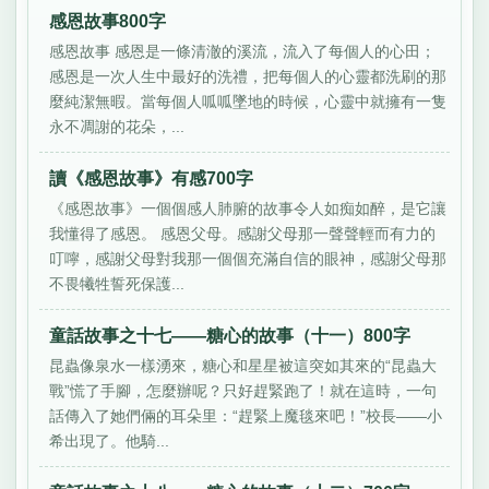
感恩故事800字
感恩故事 感恩是一條清澈的溪流，流入了每個人的心田；
感恩是一次人生中最好的洗禮，把每個人的心靈都洗刷的那
麼純潔無暇。當每個人呱呱墜地的時候，心靈中就擁有一隻
永不凋謝的花朵，...
讀《感恩故事》有感700字
《感恩故事》一個個感人肺腑的故事令人如痴如醉，是它讓
我懂得了感恩。 感恩父母。感謝父母那一聲聲輕而有力的
叮嚀，感謝父母對我那一個個充滿自信的眼神，感謝父母那
不畏犧牲誓死保護...
童話故事之十七——糖心的故事（十一）800字
昆蟲像泉水一樣湧來，糖心和星星被這突如其來的“昆蟲大
戰”慌了手腳，怎麼辦呢？只好趕緊跑了！就在這時，一句
話傳入了她們倆的耳朵里：“趕緊上魔毯來吧！”校長——小
希出現了。他騎...