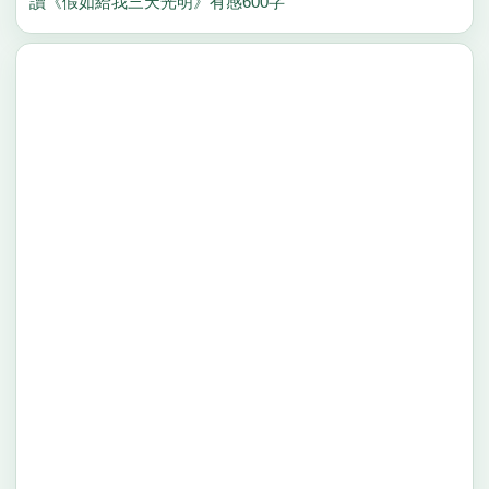
讀《假如給我三天光明》有感600字