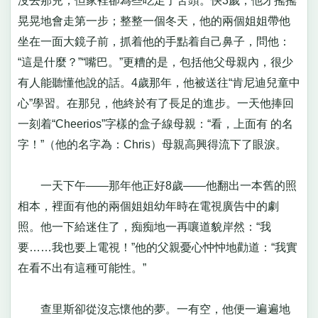
沒去那兒，但家裡卻為些吃足了苦頭。快3歲，他才搖搖
晃晃地會走第一步；整整一個冬天，他的兩個姐姐帶他
坐在一面大鏡子前，抓着他的手點着自己鼻子，問他：
“這是什麼？”“嘴巴。”更糟的是，包括他父母親內，很少
有人能聽懂他說的話。4歲那年，他被送往“肯尼迪兒童中
心”學習。在那兒，他終於有了長足的進步。一天他捧回
一刻着“Cheerios”字樣的盒子線母親：“看，上面有 的名
字！”（他的名字為：Chris）母親高興得流下了眼淚。
一天下午——那年他正好8歲——他翻出一本舊的照
相本，裡面有他的兩個姐姐幼年時在電視廣告中的劇
照。他一下給迷住了，痴痴地一再嚷道貌岸然：“我
要……我也要上電視！”他的父親憂心忡忡地勸道：“我實
在看不出有這種可能性。”
查里斯卻從沒忘懷他的夢。一有空，他便一遍遍地