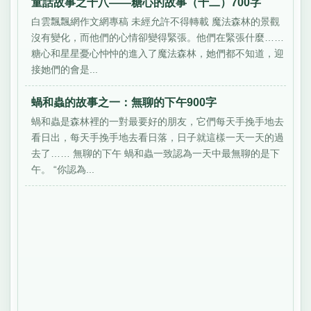
童話故事之十八——糖心的故事（十二）700字
白雲飄飄網作文網專稿 未經允許不得轉載 魔法森林的景觀
沒有變化，而他們的心情卻變得緊張。他們在緊張什麼……
糖心和星星憂心忡忡的進入了魔法森林，她們都不知道，迎
接她們的會是...
蝸和蟲的故事之一：無聊的下午900字
蝸和蟲是森林裡的一對最要好的朋友，它們每天手挽手地去
看日出，每天手挽手地去看日落，日子就這樣一天一天的過
去了…… 無聊的下午 蝸和蟲一致認為一天中最無聊的是下
午。 “你認為...