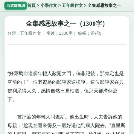
首頁
>
小學作文
>
五年級作文
>
全集感恩故事之一
白雲飄飄網
全集感恩故事之一（1300字）
分類：五年級作文｜ 字數：1300字｜ 編輯：得得9
“好萊塢向這個年輕人敞開大門，倘非絕後，那肯定也是
空前的！”一位老資格的影評家這樣說。這位影評家在貝
佛利呆得太久，感情自然日見枯涸，但那天卻潸然淚
下。
被評論的年輕人叫查斯。他出生時，大夫告訴他的
母親：“趁現在還來得及一最好送他到瘋人院去。”查里斯