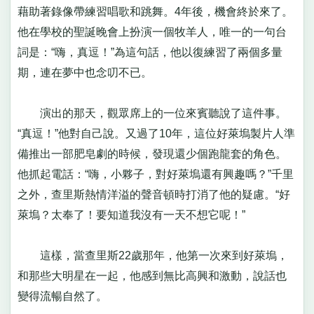
藉助著錄像帶練習唱歌和跳舞。4年後，機會終於來了。
他在學校的聖誕晚會上扮演一個牧羊人，唯一的一句台
詞是：“嗨，真逗！”為這句話，他以復練習了兩個多量
期，連在夢中也念叨不已。
演出的那天，觀眾席上的一位來賓聽說了這件事。
“真逗！”他對自己說。又過了10年，這位好萊塢製片人準
備推出一部肥皂劇的時候，發現還少個跑龍套的角色。
他抓起電話：“嗨，小夥子，對好萊塢還有興趣嗎？”千里
之外，查里斯熱情洋溢的聲音頓時打消了他的疑慮。“好
萊塢？太奉了！要知道我沒有一天不想它呢！”
這樣，當查里斯22歲那年，他第一次來到好萊塢，
和那些大明星在一起，他感到無比高興和激動，說話也
變得流暢自然了。