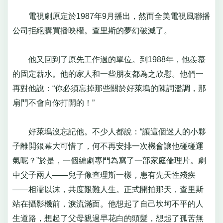
電視劇原定於1987年9月播出，然而全美電視風聯播
公司拒絕購買播映權。查里斯的夢幻破滅了。
他又回到了原先工作過的單位。到1988年，他羨慕
的固定薪水。他的家人和一些朋友都為之欣慰。他們一
再對他說：“你必須忘掉那些關於好萊塢的陳詞濫調，那
扇門不會向你打開的！”
好萊塢沒忘記他。不少人都說：“讓這個迷人的小夥
子離開銀幕大可惜了，何不再安排一次機會讓他碰碰運
氣呢？”於是，一個編劇專門為寫了一部家庭倫理片。劇
中父子兩人——兒子像查理斯一樣，患有先天性殘疾
——相濡以沫，共度艱難人生。正式開拍那天，查里斯
站在攝影機前，淚流滿面。他想起了自己坎坷不平的人
生道路，想起了父母親過早花白的頭髮，想起了孤苦無