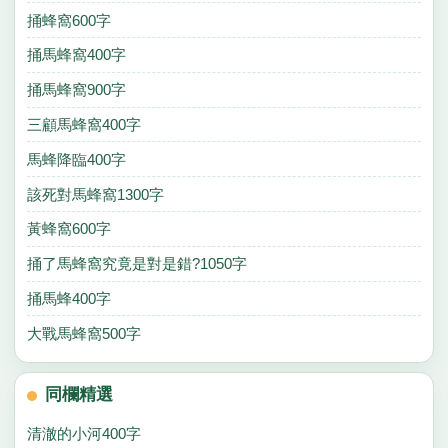
捅蜂窩600字
捅馬蜂窩400字
捅馬蜂窩900字
三顧馬蜂窩400字
馬蜂降臨400字
該死對馬蜂窩1300字
黃蜂窩600字
捅了馬蜂窩究竟是對是錯?1050字
捅馬蜂400字
大戰馬蜂窩500字
同欄精選
清澈的小河400字