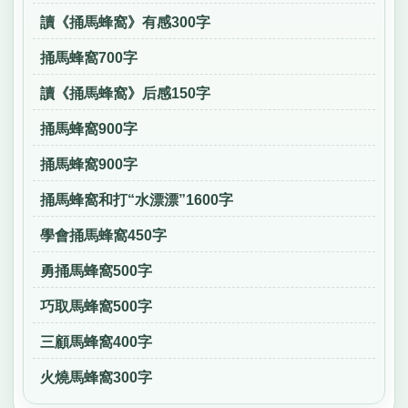
讀《捅馬蜂窩》有感300字
捅馬蜂窩700字
讀《捅馬蜂窩》后感150字
捅馬蜂窩900字
捅馬蜂窩900字
捅馬蜂窩和打“水漂漂”1600字
學會捅馬蜂窩450字
勇捅馬蜂窩500字
巧取馬蜂窩500字
三顧馬蜂窩400字
火燒馬蜂窩300字