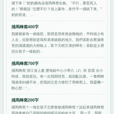
捅下來！”奶奶總為這個馬蜂窩生氣。 “不行，要蜇死人
的！”爺爺說 “怎麼不行？頭上蒙布，拿竹竿一捅就下來。”
奶奶答道。 ...
捅馬蜂窩400字
我爺爺家有一個後院，那裡是用來堆放雜物的，平時很少有
人去，但那裡卻是我和弟弟嬉戲的地方。我們喜歡在爬滿青
苔的濕漉漉的大樹榦上，取下又輕又薄的蟬衣；喜歡從土裡
挖出筷子一樣粗的...
捅馬蜂窩700字
捅馬蜂窩 浙江省上虞 瀝海鎮中心小學六（2）班 邵震 在小
時侯，我很貪玩。有一次我閑得荒，就胡亂玩着。一隻螞蜂
飛過來糾纏不休，把我的注意力移到了馬蜂窩上。我靈機一
動心想：“...
捅馬蜂窩200字
捅馬蜂窩？一個女孩子怎麽會敢捅馬蜂窩？說起來捅馬蜂窩
我就會被自己當時的狼狽樣逗的哈哈大笑。 那一天，我和