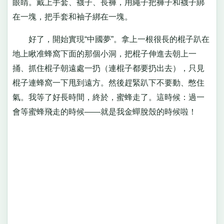
眼睛。戴上手套、襪子、長褲，用繩子把褲子和襪子綁
在一塊，把手套和袖子綁在一塊。
好了，開始實現“中國夢”。拿上一根很長的棍子趴在
地上瞅准蜂窩下面的那個小洞，把棍子伸進去朝上一
捅、抓住棍子朝遠處一扔（連棍子都要扔出去），只見
棍子連蜂窩一下甩到遠方。然後趕緊趴下不要動、憋住
氣。我等了好長時間，終於，蜜蜂走了。這時候：過一
會等蜜蜂飛走的時候——就是我金蟬脫殼的時候啦！