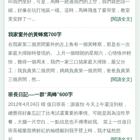
叫我們坐好，可是，馬蜂一經過我們的上空，我們就把頭一
縮，好像在玩打地鼠一樣。這時，馬蜂飛進了窗帘里，教室
里安靜了一...
[閱讀全文]
我家窗外的黃蜂窩700字
在我家第二個房間窗外的左上角有一個黃蜂窩，那是在一次
家庭大掃除時發現的。 上月一個晴朗的星期六，心情恪外輕
快，難得一個周末，我們一家三口搞家庭大掃除，嚴父分
工：我負責第二個房間，媽媽負責第一個房間，爸爸負責第
三個房間，然...
[閱讀全文]
班長日記----一群“馬蜂”600字
2012年4月24日 晴 值日班長：謝嘉怡 今天上午還沒到校，
總覺得好象忘記了比考試還重要的事情。可能是因為沒吃早
餐，大腦一片空白，一點信息也不傳導給我。 當上一任值日
班長楊樂苗將鮮紅的袖標戴到我手臂上時，我才猛然想
起，...
[閱讀全文]