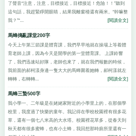
了聲音“注意，注意，目標接近，目標接近！危險！！”聽到
這句話，我趕緊睜開眼睛，結果我離窗檯還有兩米。“幹嘛整
我？”“...
[閱讀全文]
馬蜂搗亂課堂200字
今天上午第三節課是體育課，我們早早地就在操場上等着體
育老師上課，因為今天是開學的第一堂體育課。 上課鈴響
了，我們迅速站好隊，老師也來了，就在我們報數的時候，
我前面的郝柯漾身邊一隻大大的馬蜂圍着她轉，郝柯漾就左
轉轉，右轉轉...
[閱讀全文]
馬蜂三蟄500字
我小學一、二年級是在姥姥家附近的小學里上的，在那個學
校里，我度過了快樂的童年。我記得在學校校園裡有很多花
草，還有一個七八米高的大水塔。校園裡花草多，從春天到
秋天都有很多蜜蜂，也有小土蜂，我回想那時廁所里還有一