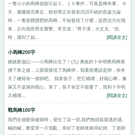
一隻小小的馬蜂就能引起５。１５事件，可真是稀奇事。 今
天，廣播操完畢后，校領導正在發表滔滔不絕的長篇大論
時，一隻形體膘肥的馬蜂，不知發現了什麼，從西北方向飛
來，正向我班男生襲擊。常言道：“男子漢，大丈夫。”此
時，遇到了如...
[閱讀全文]
小馬蜂200字
姥姥家遊記——小馬蜂出生了！(九) 勇敢的卜辛明將馬蜂窩
捅下來之後，上面我發現了馬峰卵，我看那應該是卵，快冬
天了總得有一個卵吧。 我拿筷子，把它桶壞，好噁心啊，像
屎又不是屎的噁心。算了，筷子肯定不能要了，我和卜辛明
又桶壞...
[閱讀全文]
戰馬蜂100字
我們在做眼保健操時，發生了這一切,我們抱頭鼠竄逃的逃、
喊的喊，教室里一片混亂，幸好丁老師來維持紀律。丁老師