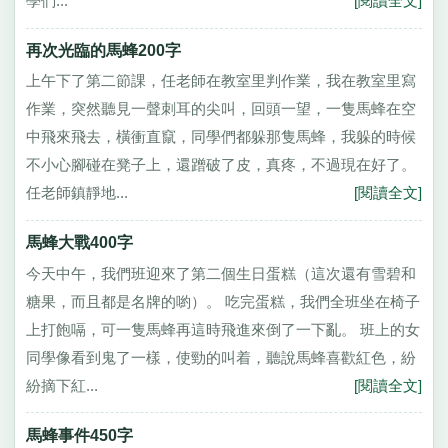
學們...
[閱讀全文]
再次光臨的馬蜂200字
上午下了第二節課，任老師在教室里判作業，我在教室里寫
作業，突然聽見一聲刺耳的尖叫，回頭一望，一隻馬蜂在空
中飛來飛去，橫衝直竄，同學們都躲那隻馬蜂，我躲的時候
不小心腳碰在凳子上，還蹭破了皮，真疼，不過現在好了。
任老師鎮靜地...
[閱讀全文]
馬蜂大戰400字
今天中午，我們班迎來了第二個生日蛋糕（這次還有雪碧和
糖果，而且都是名牌的喲）。 吃完蛋糕，我們全班坐在椅子
上打飽嗝，可一隻馬蜂再這時飛進來倒了一下亂。 班上的女
同學像看到鬼了一樣，使勁的叫着，聽說馬蜂喜歡紅色，紛
紛摘下紅...
[閱讀全文]
馬蜂事件450字