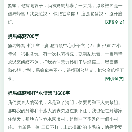
搖頭，他撐開袋子，我和媽媽都嚇了一大跳，原來裡面是一
個馬蜂窩！我急忙說：“快把它拿開！”這是爸爸說：“沒什麼
好...
[閱讀全文]
捅馬蜂窩700字
捅馬蜂窩 浙江省上虞 瀝海鎮中心小學六（2）班 邵震 在小
時侯，我很貪玩。有一次我閑得荒，就胡亂玩着。一隻螞蜂
飛過來糾纏不休，把我的注意力移到了馬蜂窩上。我靈機一
動心想：“對，馬蜂危害不小，得找到它的巢，把它窩給捅下
來。...
[閱讀全文]
捅馬蜂窩和打“水漂漂”1600字
我們廣東人的習慣，凡是到了清明，便要同鄉下人去祭祖。
那時我的外婆和十歲大的表弟還在鄉下住，我也便在外婆家
住幾天，那地方叫赤水東溪村，是離開平不遠的一個小村
莊。 表弟是一個“三日不打，上房揭瓦”的小毛孩，總是愛耍