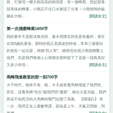
然，它發現一棵大樹高高的樹洞里，有一個蜂窩。想起那香
甜美味的蜂蜜，小熊忍不住口水都流了出來！小熊悄悄的躲
藏在大樹...
[閱讀全文]
第一次捅蜜蜂窩1600字
我的童年不是黯淡無光的，最令我懷念的也是有趣的，發生
在我9歲的暑假。那時的我正是調皮的時候，常和三個要好
的朋友一起玩耍，簡稱“四人幫”。雖然現在很少再能聯繫上
他們，但是我們每個人心裡都在那時留下了這樣一段既美好
又多少有些...
[閱讀全文]
馬蜂飛進教室的那一刻700字
大千時代，無奇不有。瞧，今天就有隻馬蜂飛進了我們班。
而且，這隻馬蜂“先生”被我們班“優惠”，兩次大駕光臨，我們
與這不知死活的大馬蜂的戰鬥拉開了局幕。 【開場白】 有
一次，我們正在上着數學課，因為是上午，天氣又悶燥，同