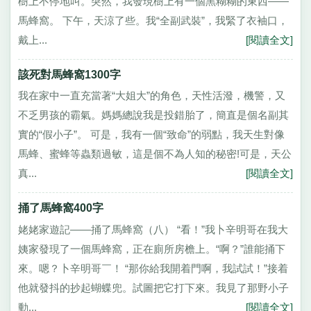
樹上不停地叫。突然，我發現樹上有一個黑糊糊的東西——
馬蜂窩。 下午，天涼了些。我“全副武裝”，我緊了衣袖口，
戴上...
[閱讀全文]
該死對馬蜂窩1300字
我在家中一直充當著“大姐大”的角色，天性活潑，機警，又
不乏男孩的霸氣。媽媽總說我是投錯胎了，簡直是個名副其
實的“假小子”。 可是，我有一個“致命”的弱點，我天生對像
馬蜂、蜜蜂等蟲類過敏，這是個不為人知的秘密!可是，天公
真...
[閱讀全文]
捅了馬蜂窩400字
姥姥家遊記——捅了馬蜂窩（八） “看！”我卜辛明哥在我大
姨家發現了一個馬蜂窩，正在廁所房檐上。“啊？”誰能捅下
來。嗯？卜辛明哥￣！ “那你給我開着門啊，我試試！”接着
他就發抖的抄起蝴蝶兜。試圖把它打下來。我見了那野小子
動...
[閱讀全文]