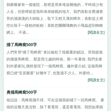
我爺爺家有一個後院，那裡是用來堆放雜物的，平時很少有
人去，但那裡卻是我和弟弟嬉戲的地方。我們喜歡在爬滿青
苔的濕漉漉的大樹榦上，取下又輕又薄的蟬衣；喜歡從土裡
挖出筷子一樣粗的蚯蚓；喜歡把團團飛舞的小飛蟲趕到蜘蛛
網上。 不過...
[閱讀全文]
捅了馬蜂窩500字
人們常用“捅了馬蜂窩” 來比喻犯了很嚴重的錯誤。而我卻真
的捅過馬蜂窩。 那是我七歲的時候。那一年暑假, 我們全家
到外婆家玩,偶然發現了一個馬蜂窩。據外婆介紹, 這個馬蜂
窩已經“安居樂業” 好幾年了, 也蟄過不少人。外婆特...
[閱讀全文]
勇捅馬蜂窩500字
俗話說：馬蜂窩捅不得。可在這個我卻捅了一回馬蜂窩。 暑
假的這幾天真沒勁，除了看電視，還是看電視。我想如果能