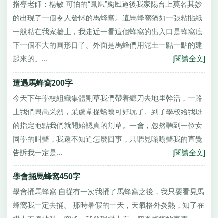
指導老師：楊敏 可怕的“鳳凰”颱風過後我家陽台上莫名其妙
的出現了一個令人發怵的馬蜂窩。這馬蜂窩猶如一張粘貼紙
一般粘在我家牆上，我走近一看這個蜂窩的出入口是蜂窩底
下一個不大的圓形口子。外面是馬蜂們用泥土一點一點的建
起來的。...
[閱讀全文]
遭遇馬蜂窩200字
今天下午學校組織集體割草我們帶着鐮刀去地里幹活，一路
上我們興高采烈，采蘆葦捉蛤蟆可好玩了。到了學校給我班
的指定地點我們就開始認真的割草。一會，忽然聽到一位女
同學的叫聲，我還不知道怎麼回事，只聽見嗡嗡聲我的直覺
告訴我一定是...
[閱讀全文]
學會捅馬蜂窩450字
學會捅馬蜂窩 自從有一次我捅了馬蜂窩之後，我只要看見馬
蜂窩我一定去捅。 那時暑假的一天，天氣格外炎熱，知了在