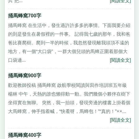
兵”把...
[閱讀全文]
捅馬蜂窩700字
捅馬蜂窩 在生活中，發生過許許多多的事情。下面我要介紹
的則是發生在暑假裡的一件事。 記得我七歲的那年，我和爸
爸比賽爬樹。爬到一半的時候，我忽然發現離我頭頂不遠的
地方，有一個“大口袋”，一群大個兒頭的馬蜂正圍着那個大
口袋邊...
[閱讀全文]
捅馬蜂窩900字
歡迎教師投稿 捅馬蜂窩 啟航學校閱讀與寫作培訓班五年級
楊林 中午，天熱的誰也懶得動一動。我們幾個小夥伴在樹下
坐得實在無聊。 突然，我一抬頭，發現旁邊的樓書上掛着個
大馬蜂窩，伸手指着喊，“快看呀，馬蜂包！”“真的！”××...
[閱讀全文]
捅馬蜂窩400字