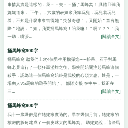
事情其實是這樣的：我－－去－－捅了馬蜂窩！ 具體且聽我
娓娓道來． 下午，，六歲的表妹來我家玩兒，玩兒着玩兒
着，不知是什麼東東害得她＂突發奇想＂，又開始＂童言無
際＂地說：＂姐，我要捅馬蜂窩！陪我嘛！＂啊？？？＂我
一聽，嘴張...
[閱讀全文]
捅馬蜂窩900字
捅馬蜂窩 繼我們上次4個男生用榴彈炮-----松果、石子對馬
蜂老巢進行了一頓狂轟濫炸之後。學校開始關注起馬蜂這個
殺手，認為這一個馬蜂窩始終是我校的心頭大患。於是，一
場由人VS馬蜂的戰爭開始了。 部隊支援 在中午，我正在
三...
[閱讀全文]
捅馬蜂窩900字
我十一歲暑假是在姥姥家度過的。早在幾個月前，姥姥家的
樓房的牆角建成了一個皮球大的馬蜂窩。 聽姥姥說，這些馬