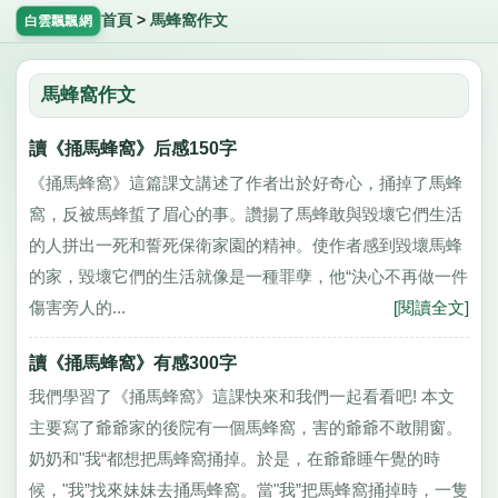
首頁
>
馬蜂窩作文
白雲飄飄網
馬蜂窩作文
讀《捅馬蜂窩》后感150字
《捅馬蜂窩》這篇課文講述了作者出於好奇心，捅掉了馬蜂
窩，反被馬蜂蜇了眉心的事。讚揚了馬蜂敢與毀壞它們生活
的人拼出一死和誓死保衛家園的精神。使作者感到毀壞馬蜂
的家，毀壞它們的生活就像是一種罪孽，他“決心不再做一件
傷害旁人的...
[閱讀全文]
讀《捅馬蜂窩》有感300字
我們學習了《捅馬蜂窩》這課快來和我們一起看看吧! 本文
主要寫了爺爺家的後院有一個馬蜂窩，害的爺爺不敢開窗。
奶奶和"我“都想把馬蜂窩捅掉。於是，在爺爺睡午覺的時
候，"我”找來妹妹去捅馬蜂窩。當"我”把馬蜂窩捅掉時，一隻