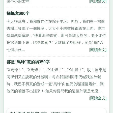
個不小的土蜂...
[閱讀全文]
捅蜂窩600字
今天很涼爽，我和夥伴們在院子里玩。忽然，我們在一棵銀
杏樹上發現了一個蜂窩，大大小小的蜜蜂都趴在上面。曹洪
傑忽然提議說：“快看那些蜂蜜，那可是純天然的，要不咱們
把它給砸下來，吃點蜂蜜？” 大夥聽了都說好，於是我們六
七個小伙...
[閱讀全文]
都是“馬蜂”惹的禍350字
“X馬蜂！”，“X馬蜂！”，“X山蜂！”，“X山蜂！”。哎！原來是
同學們又在說我的外號啊！每次我聽到同學們喊我的外號
時，我巴不得真的變成一隻“馬蜂”向他們的嘴裡蜇幾針，讓
他們的嘴說不出話來！ 如果你要問我的這個外號是怎麼...
[閱讀全文]