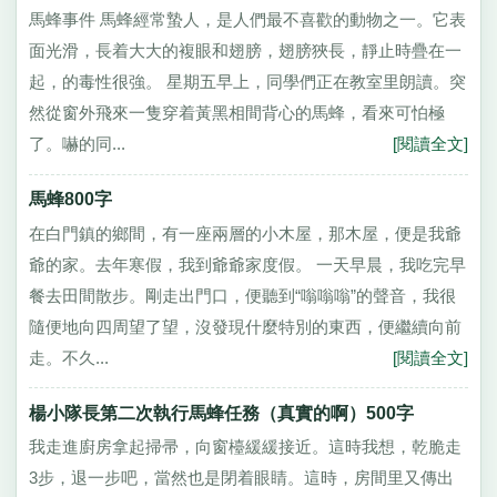
馬蜂事件 馬蜂經常蟄人，是人們最不喜歡的動物之一。它表
面光滑，長着大大的複眼和翅膀，翅膀狹長，靜止時疊在一
起，的毒性很強。 星期五早上，同學們正在教室里朗讀。突
然從窗外飛來一隻穿着黃黑相間背心的馬蜂，看來可怕極
了。嚇的同...
[閱讀全文]
馬蜂800字
在白門鎮的鄉間，有一座兩層的小木屋，那木屋，便是我爺
爺的家。去年寒假，我到爺爺家度假。 一天早晨，我吃完早
餐去田間散步。剛走出門口，便聽到“嗡嗡嗡”的聲音，我很
隨便地向四周望了望，沒發現什麼特別的東西，便繼續向前
走。不久...
[閱讀全文]
楊小隊長第二次執行馬蜂任務（真實的啊）500字
我走進廚房拿起掃帚，向窗檯緩緩接近。這時我想，乾脆走
3步，退一步吧，當然也是閉着眼睛。這時，房間里又傳出