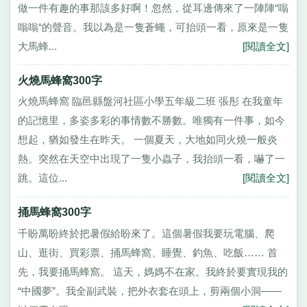
做一件有趣的事那該多好啊！忽然，從耳邊傳來了一陣陣“嗡
嗡嗡“的聲音。我以為是一隻蒼蠅，可抬頭一看，原來是一隻
大馬蜂...
[閱讀全文]
火燒馬蜂窩300字
火燒馬蜂窩 臨邑縣盤河社區小學五年級二班 張彤 在我童年
的記憶里，多姿多彩的事情數不勝數。唯獨有一件事，如今
想起，猶如發生在昨天。 一個夏天，大地如同火燒一般炎
熱。突然在天空中出現了一隻小蟲子，我抬頭一看，嚇了一
跳。這位...
[閱讀全文]
捅馬蜂窩300字
千盼萬盼終於把暑假給盼來了。這個暑假我要玩電腦、爬
山、逛街、買彩票、捅馬蜂窩、睡覺、釣魚、吃飯…… 首
先，我要捅馬蜂窩。 這天，媽媽不在家。我終於要實現我的
“中國夢”。我全副武裝，把外衣套在頭上，剪兩個小洞——