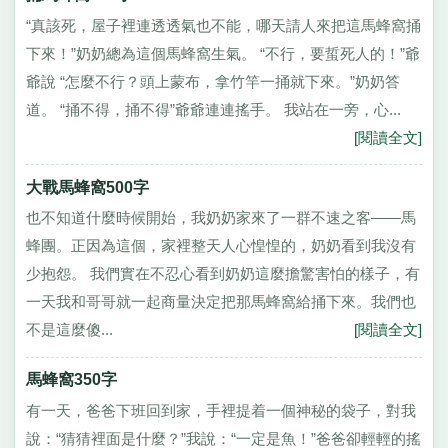
“真該死，屋子裡連透透氣也不能，哪天請人來把這馬蜂窩捅
下來！”奶奶總為這個馬蜂窩生氣。 “不行，要蜇死人的！”爺
爺說 “怎麼不行？頭上蒙布，拿竹竿一捅就下來。”奶奶答
道。 “捅不得，捅不得”爺爺連連搖手。 我站在一旁，心...
[閱讀全文]
大戰馬蜂窩500字
也不知道什麼時候開始，我奶奶家來了一群不速之客——馬
蜂團。正因為這個，家裡整天人心惶惶的，奶奶看到我沒有
少抱怨。 我們實在不忍心看到奶奶這麼擔驚害怕的樣子，有
一天我和哥哥就一起商量決定把那馬蜂窩給捅下來。我們也
不是這麼傻...
[閱讀全文]
馬蜂窩350字
有一天，爸爸下班回到家，手裡提着一個神秘的袋子，對我
說：“猜猜裡面是什麼？”我說：“一定是魚！”爸爸卻輕輕的搖