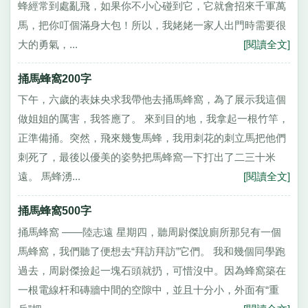
蜂經常到處亂飛，如果你不小心碰到它，它就會招來千軍萬
馬，把你叮個滿身大包！所以，我姥姥一家人出門時需要很
大的勇氣，...
[閱讀全文]
捅馬蜂窩200字
下午，六歲的表妹央求我帶他去捅馬蜂窩，為了展示我這個
做姐姐的厲害，我答應了。 來到目的地，我拿起一根竹竿，
正準備捅。突然，飛來幾隻馬蜂，我用刺花的刺立馬把他們
刺死了，最後以優美的姿勢把馬蜂窩一下打出了二三十米
遠。 馬蜂湧...
[閱讀全文]
捅馬蜂窩500字
捅馬蜂窩 ——陸志遠 星期四，聽周尉傑說廁所那兒有一個
馬蜂窩，我們聽了便想去“拜訪拜訪”它們。 我和幾個同學跑
過去，周尉傑撿起一塊石頭就扔，可惜沒中。因為蜂窩築在
一根電線杆和磚牆中間的空隙中，並且十分小，外面有“重