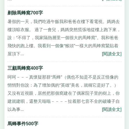
剷除馬蜂窩700字
暑假的一天，我們吃過午飯我和爸爸在樓下看電視。媽媽去
樓頂晾衣服。 過了一會兒，媽媽突然慌張地從樓上跑下來，
說：“不得了，我家隔熱層里一個很大的馬蜂窩”。我和爸爸
飛快的跑上樓。我看到一個像“猴頭”一樣大的馬蜂窩緊貼着
屋頂下...
[閱讀全文]
三顧馬蜂窩400字
呵呵－－－真懷疑那群“馬蜂”（偶也不知是不是反正怪像的
悄悄對你說：為了增加偶的“英雄”美名，就稱它是好了。）
又沒有近視眼，居然把那個窩建在了偶家院子里的樹上，你
建就建唄，還整天嗡嗡－－－－扯着那七音不全的破嗓子自
以為事...
[閱讀全文]
馬蜂事件500字