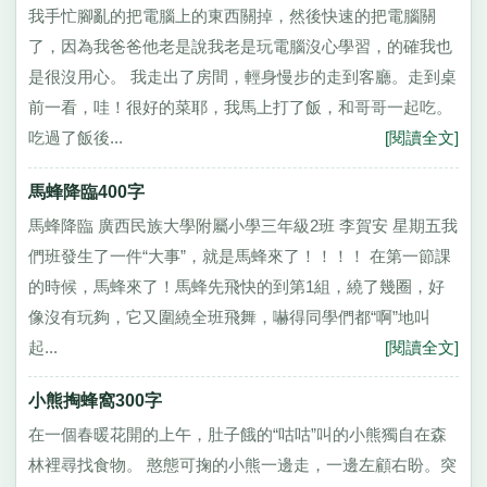
我手忙腳亂的把電腦上的東西關掉，然後快速的把電腦關
了，因為我爸爸他老是說我老是玩電腦沒心學習，的確我也
是很沒用心。 我走出了房間，輕身慢步的走到客廳。走到桌
前一看，哇！很好的菜耶，我馬上打了飯，和哥哥一起吃。
吃過了飯後...
[閱讀全文]
馬蜂降臨400字
馬蜂降臨 廣西民族大學附屬小學三年級2班 李賀安 星期五我
們班發生了一件“大事”，就是馬蜂來了！！！！ 在第一節課
的時候，馬蜂來了！馬蜂先飛快的到第1組，繞了幾圈，好
像沒有玩夠，它又圍繞全班飛舞，嚇得同學們都“啊”地叫
起...
[閱讀全文]
小熊掏蜂窩300字
在一個春暖花開的上午，肚子餓的“咕咕”叫的小熊獨自在森
林裡尋找食物。 憨態可掬的小熊一邊走，一邊左顧右盼。突