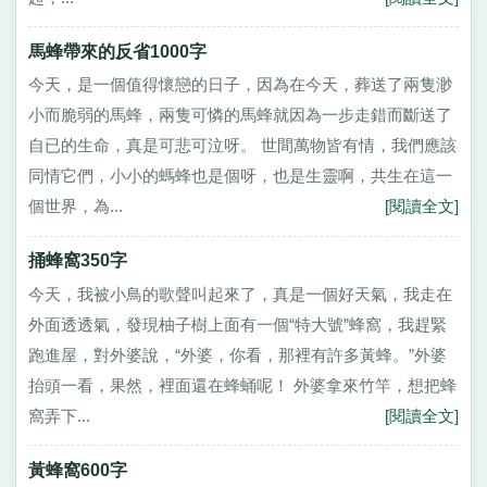
馬蜂帶來的反省1000字
今天，是一個值得懷戀的日子，因為在今天，葬送了兩隻渺
小而脆弱的馬蜂，兩隻可憐的馬蜂就因為一步走錯而斷送了
自已的生命，真是可悲可泣呀。 世間萬物皆有情，我們應該
同情它們，小小的螞蜂也是個呀，也是生靈啊，共生在這一
個世界，為...
[閱讀全文]
捅蜂窩350字
今天，我被小鳥的歌聲叫起來了，真是一個好天氣，我走在
外面透透氣，發現柚子樹上面有一個“特大號”蜂窩，我趕緊
跑進屋，對外婆說，“外婆，你看，那裡有許多黃蜂。”外婆
抬頭一看，果然，裡面還在蜂蛹呢！ 外婆拿來竹竿，想把蜂
窩弄下...
[閱讀全文]
黃蜂窩600字