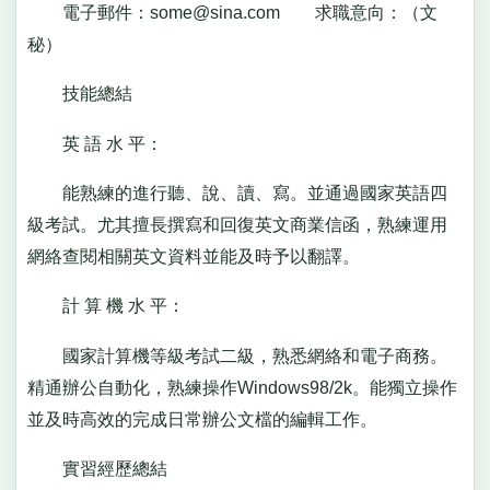
電子郵件：
some@sina.com
求職意向：（文
秘）
技能總結
英 語 水 平：
能熟練的進行聽、說、讀、寫。並通過國家英語四
級考試。尤其擅長撰寫和回復英文商業信函，熟練運用
網絡查閱相關英文資料並能及時予以翻譯。
計 算 機 水 平：
國家計算機等級考試二級，熟悉網絡和電子商務。
精通辦公自動化，熟練操作Windows98/2k。能獨立操作
並及時高效的完成日常辦公文檔的編輯工作。
實習經歷總結