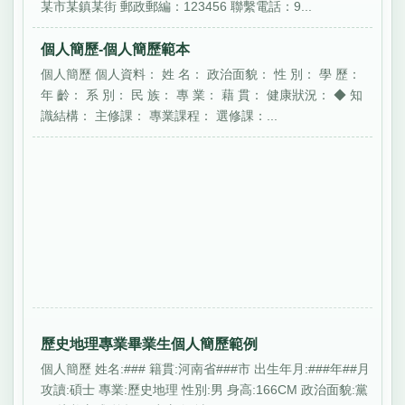
某市某鎮某街 郵政郵編：123456 聯繫電話：9...
個人簡歷-個人簡歷範本
個人簡歷 個人資料： 姓 名： 政治面貌： 性 別： 學 歷：
年 齡： 系 別： 民 族： 專 業： 藉 貫： 健康狀況： ◆ 知
識結構： 主修課： 專業課程： 選修課：...
歷史地理專業畢業生個人簡歷範例
個人簡歷 姓名:### 籍貫:河南省###市 出生年月:###年##月
攻讀:碩士 專業:歷史地理 性別:男 身高:166CM 政治面貌:黨