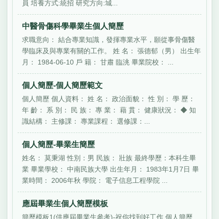
員 培養方式:統招 研究方向:城...
中醫骨傷科學畢業生個人簡歷
求職意向： 結合專業知識，發揮專業水平，願從事骨傷醫
學臨床及與專業有關的工作。 姓 名： 張德郁（男） 出生年
月： 1984-06-10 戶 籍： 甘肅 臨洮 畢業院校： ...
個人簡歷-個人簡歷範文
個人簡歷 個人資料： 姓 名： 政治面貌： 性 別： 學 歷：
年 齡： 系 別： 民 族： 專 業： 藉 貫： 健康狀況： ◆ 知
識結構： 主修課： 專業課程： 選修課：...
個人簡歷-畢業生簡歷
姓名： 莫秉湖 性別：男 民族： 壯族 最終學歷：本科生畢
業 畢業學校： 中南民族大學 出生年月： 1983年1月7日 畢
業時間： 2006年秋 學院： 電子信息工程學院 ...
應屆畢業生個人簡歷模板
簡歷模板1(供應屆畢業生參考)-祝你找到好工作 個人簡歷