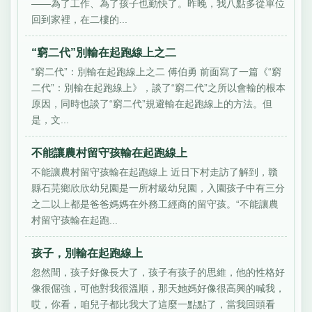
——為了工作、為了孩子也勤快了。昨晚，我八點多從單位
回到家裡，在二樓的...
“窮二代”別輸在起跑線上之二
“窮二代”：別輸在起跑線上之二 傅伯勇 前面寫了一篇《“窮
二代”：別輸在起跑線上》，談了“窮二代”之所以會輸的根本
原因，同時也談了“窮二代”規避輸在起跑線上的方法。但
是，文...
不能讓農村留守孩輸在起跑線上
不能讓農村留守孩輸在起跑線上 近日下村走訪了解到，贛
縣石芫鄉欣欣幼兒園是一所村級幼兒園，入園孩子中有三分
之二以上都是爸爸媽媽在外務工經商的留守孩。“不能讓農
村留守孩輸在起跑...
孩子，別輸在起跑線上
忽然間，孩子好像長大了，孩子有孩子的思維，他的性格好
像很倔強，可他對我很溫順，那天她媽好像很高興的喊我，
哎，你看，咱兒子都比我大了這麼一點點了，當我回頭看