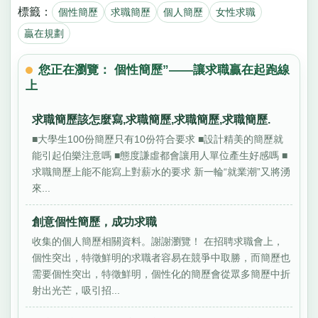
標籤：
個性簡歷
求職簡歷
個人簡歷
女性求職
贏在規劃
您正在瀏覽： 個性簡歷”——讓求職贏在起跑線
上
求職簡歷該怎麼寫,求職簡歷,求職簡歷,求職簡歷.
■大學生100份簡歷只有10份符合要求 ■設計精美的簡歷就
能引起伯樂注意嗎 ■態度謙虛都會讓用人單位產生好感嗎 ■
求職簡歷上能不能寫上對薪水的要求 新一輪“就業潮”又將湧
來...
創意個性簡歷，成功求職
收集的個人簡歷相關資料。謝謝瀏覽！ 在招聘求職會上，
個性突出，特徵鮮明的求職者容易在競爭中取勝，而簡歷也
需要個性突出，特徵鮮明，個性化的簡歷會從眾多簡歷中折
射出光芒，吸引招...