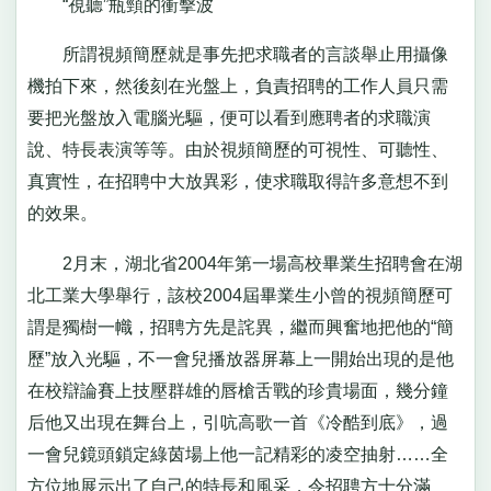
“視聽”瓶頸的衝擊波
所謂視頻簡歷就是事先把求職者的言談舉止用攝像
機拍下來，然後刻在光盤上，負責招聘的工作人員只需
要把光盤放入電腦光驅，便可以看到應聘者的求職演
說、特長表演等等。由於視頻簡歷的可視性、可聽性、
真實性，在招聘中大放異彩，使求職取得許多意想不到
的效果。
2月末，湖北省2004年第一場高校畢業生招聘會在湖
北工業大學舉行，該校2004屆畢業生小曾的視頻簡歷可
謂是獨樹一幟，招聘方先是詫異，繼而興奮地把他的“簡
歷”放入光驅，不一會兒播放器屏幕上一開始出現的是他
在校辯論賽上技壓群雄的唇槍舌戰的珍貴場面，幾分鐘
后他又出現在舞台上，引吭高歌一首《冷酷到底》，過
一會兒鏡頭鎖定綠茵場上他一記精彩的凌空抽射……全
方位地展示出了自己的特長和風采，令招聘方十分滿