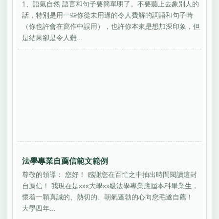
1、語氣自然 語言和句子要簡單明了。不要聽上去象別人的
話，特別是用一些你從未用過的令人費解的詞語和句子時
（你也許會在寫作中誤用），也許你本來是想加深印象，但
是結果卻是令人難...
法學專業自薦信範文範例
尊敬的領導： 您好！ 感謝您在百忙之中抽出時間閱讀這封
自薦信！ 我現在是xxx大學xx級法學專業應屆本科畢業生，
懷着一顆真誠的、熱切的、朝氣蓬勃的心向您毛遂自薦！
大學四年...