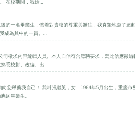
在校期間，我始...
XX級的一名畢業生，懷着對貴校的尊重與嚮往，我真摯地寫了這
成為其中的一員。...
貴公司徵求內容編輯人員。本人自信符合應聘要求，寫此信應徵編
悉校對、改編、出...
夠向您舉薦我自己！ 我叫張繼英，女，1984年5月出生，重慶市
屆畢業生...