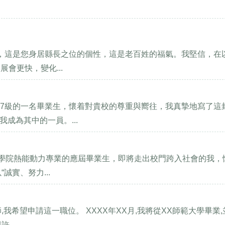
政，這是您身居縣長之位的個性，這是老百姓的福氣。我堅信，在
會更快，變化...
07級的一名畢業生，懷着對貴校的尊重與嚮往，我真摯地寫了這
成為其中的一員。...
車工程學院熱能動力專業的應屆畢業生，即將走出校門跨入社會的我，
誠實、努力...
師,我希望申請這一職位。 XXXX年XX月,我將從XX師範大學畢業
...