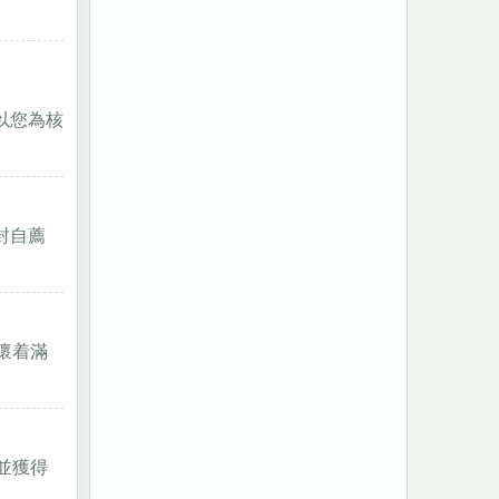
以您為核
封自薦
懷着滿
,並獲得