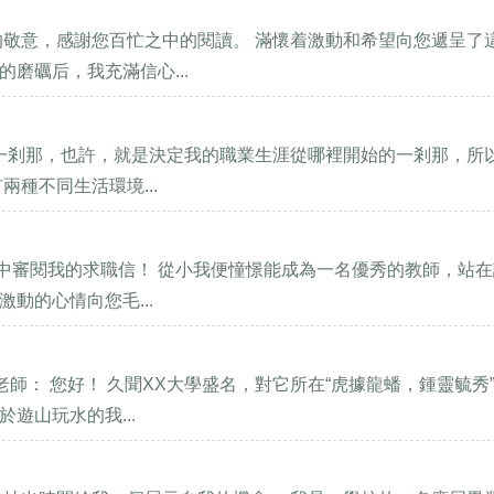
的敬意，感謝您百忙之中的閱讀。 滿懷着激動和希望向您遞呈了
磨礪后，我充滿信心...
的一剎那，也許，就是決定我的職業生涯從哪裡開始的一剎那，所
種不同生活環境...
之中審閱我的求職信！ 從小我便憧憬能成為一名優秀的教師，站
動的心情向您毛...
師： 您好！ 久聞XX大學盛名，對它所在“虎據龍蟠，鍾靈毓秀
遊山玩水的我...