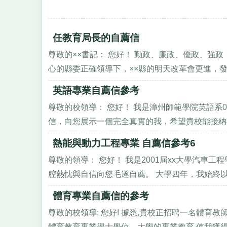
任教育局長的自薦信
尊敬的××書記： 您好！ 勤政、廉政、優政、強
心的縣委正確領導下，××縣的明天改革會更進，發展
英語專業自薦信參考
尊敬的校領導： 您好！ 我是漳州師範學院英語系
信，向您展示一個完全真實的我，希望貴校能接納我
熱能與動力工程專業 自薦信參考6
尊敬的領導： 您好！ 我是2001屆xx大學汽
腔熱忱與自信向您毛遂自薦。 大學四年，我始終以“
體育專業自薦信的參考
尊敬的校領導: 您好! 據悉,貴校正招聘一名體育教
體育教育專業學士學位。大學的專業教育,使我獲得許