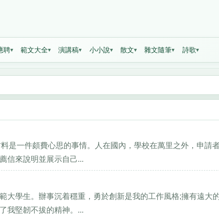
應聘
範文大全
演講稿
小小說
散文
雜文隨筆
詩歌
材料是一件頗費心思的事情。人在國內，學校在萬里之外，申請
信來說明並展示自己...
範大學生。辦事沉着穩重，勇於創新是我的工作風格;擁有遠大
我堅韌不拔的精神。...