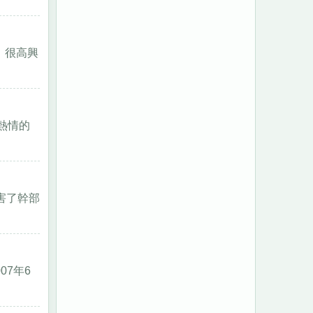
。很高興
熱情的
害了幹部
07年6