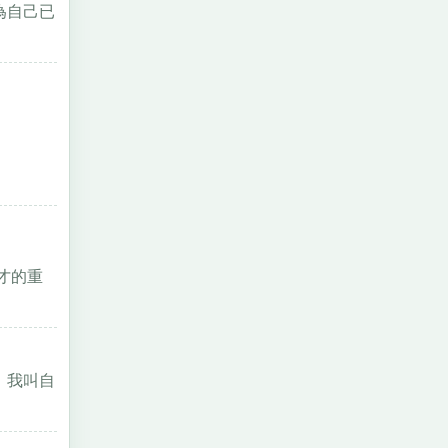
為自己已
才的重
 我叫自