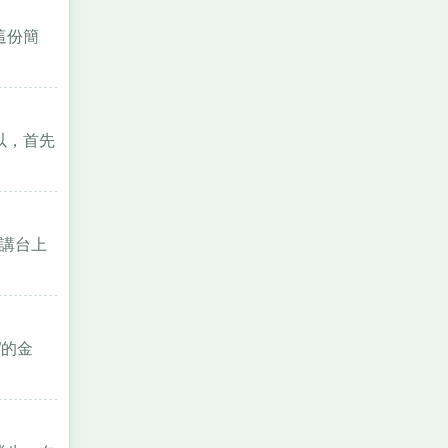
這份簡
以，首先
在講台上
”的金