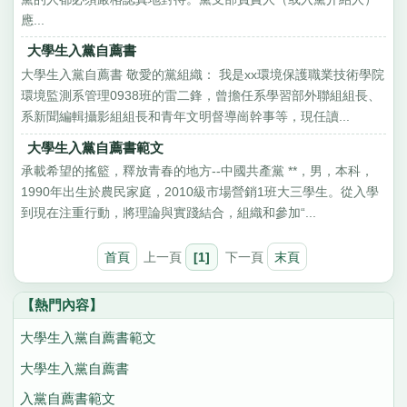
應...
大學生入黨自薦書
大學生入黨自薦書 敬愛的黨組織： 我是xx環境保護職業技術學院
環境監測系管理0938班的雷二鋒，曾擔任系學習部外聯組組長、
系新聞編輯攝影組組長和青年文明督導崗幹事等，現任讀...
大學生入黨自薦書範文
承載希望的搖籃，釋放青春的地方--中國共產黨 **，男，本科，
1990年出生於農民家庭，2010級市場營銷1班大三學生。從入學
到現在注重行動，將理論與實踐結合，組織和參加“...
首頁
上一頁
[1]
下一頁
末頁
【熱門內容】
大學生入黨自薦書範文
大學生入黨自薦書
入黨自薦書範文