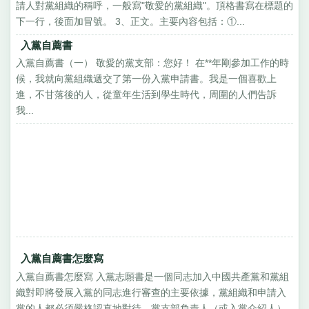
請人對黨組織的稱呼，一般寫"敬愛的黨組織"。頂格書寫在標題的
下一行，後面加冒號。 3、正文。主要內容包括：①...
入黨自薦書
入黨自薦書（一） 敬愛的黨支部：您好！ 在**年剛參加工作的時
候，我就向黨組織遞交了第一份入黨申請書。我是一個喜歡上
進，不甘落後的人，從童年生活到學生時代，周圍的人們告訴
我...
入黨自薦書怎麼寫
入黨自薦書怎麼寫 入黨志願書是一個同志加入中國共產黨和黨組
織對即將發展入黨的同志進行審查的主要依據，黨組織和申請入
黨的人都必須嚴格認真地對待。黨支部負責人（或入黨介紹人）