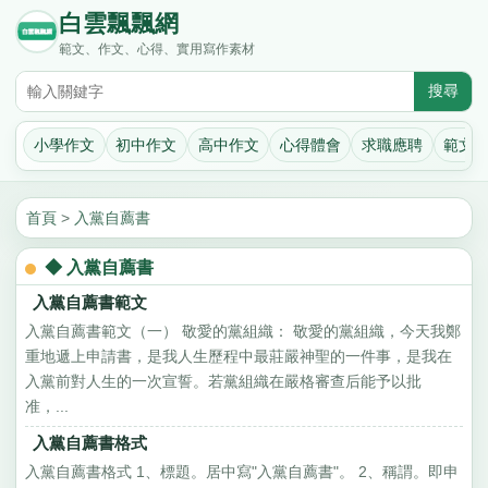
白雲飄飄網
範文、作文、心得、實用寫作素材
小學作文
初中作文
高中作文
心得體會
求職應聘
範文
首頁
>
入黨自薦書
◆ 入黨自薦書
入黨自薦書範文
入黨自薦書範文（一） 敬愛的黨組織： 敬愛的黨組織，今天我鄭
重地遞上申請書，是我人生歷程中最莊嚴神聖的一件事，是我在
入黨前對人生的一次宣誓。若黨組織在嚴格審查后能予以批
准，...
入黨自薦書格式
入黨自薦書格式 1、標題。居中寫"入黨自薦書"。 2、稱謂。即申