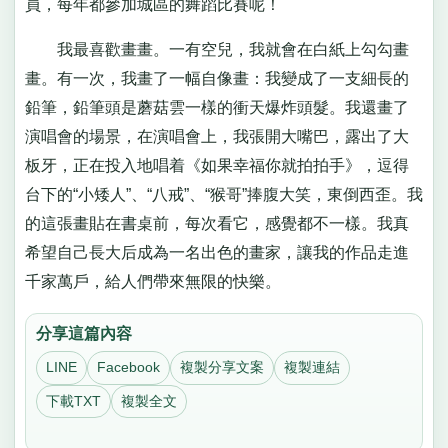
員，每年都參加城區的舞蹈比賽呢！
我最喜歡畫畫。一有空兒，我就會在白紙上勾勾畫
畫。有一次，我畫了一幅自像畫：我變成了一支細長的
鉛筆，鉛筆頭是蘑菇雲一樣的衝天爆炸頭髮。我還畫了
演唱會的場景，在演唱會上，我張開大嘴巴，露出了大
板牙，正在投入地唱着《如果幸福你就拍拍手》，逗得
台下的“小矮人”、“八戒”、“猴哥”捧腹大笑，東倒西歪。我
的這張畫貼在書桌前，每次看它，感覺都不一樣。我真
希望自己長大后成為一名出色的畫家，讓我的作品走進
千家萬戶，給人們帶來無限的快樂。
分享這篇內容
LINE
Facebook
複製分享文案
複製連結
下載TXT
複製全文