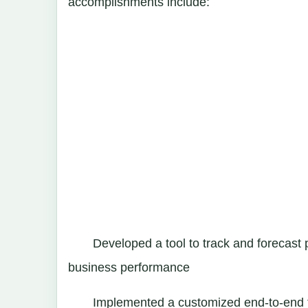
accomplishments include:
Developed a tool to track and forecast pri
business performance
Implemented a customized end-to-end te