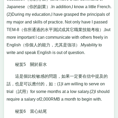
Japanese（你的副業）.In addition,I know a little French.
(2)During my education,I have grasped the principals of
my major and skills of practice. Not only have I passed
TEM-8（你所通過的水平測試或其它職業技能考核）,but
more important I can communicate with others freely in
English（你個人的能力，尤其是強項）.Myability to
write and speak English is out of question.
秘笈5 關於薪水
這是個比較敏感的問題，如果一定要在信中提及的
話，也是可以應付的，如：(1)I am willing to serve on
trial（試用）for some months at a low salary.(2)I should
require a salary of2,000RMB a month to begin with.
秘笈6 當心結尾