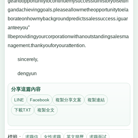
geandopportunitytocontinuemysuccessfulhistoryofsettin
gandachievinggoals.pleaseallowmetheopportunitytoela
borateonhowmybackgroundpredictssalessuccess.iguar
anteeyou”
llbeprovidingyourcorporationwithanoutstandingsalesma
nagement.thankyouforyourattention.
sincerely,
dengyun
分享這篇內容
LINE
Facebook
複製分享文案
複製連結
下載TXT
複製全文
標籤：
求職信
女性求職
英文簡歷
求職面試