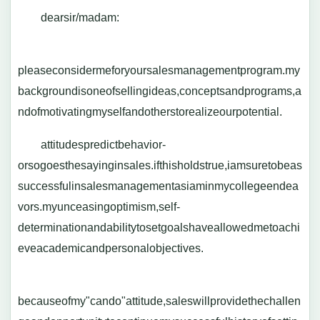
dearsir/madam:
pleaseconsidermeforyoursalesmanagementprogram.my
backgroundisoneofsellingideas,conceptsandprograms,a
ndofmotivatingmyselfandotherstorealizeourpotential.
attitudespredictbehavior-
orsogoesthesayinginsales.ifthisholdstrue,iamsuretobeas
successfulinsalesmanagementasiaminmycollegeendea
vors.myunceasingoptimism,self-
determinationandabilitytosetgoalshaveallowedmetoachi
eveacademicandpersonalobjectives.
becauseofmy"cando"attitude,saleswillprovidethechallen