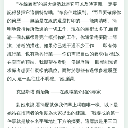
“‘在線履歷’的最大優勢就是它可以及時更新,一定要
記得發揮它這個特點哦。”布姿伯建議到。 “而且要確保你
的簡歷――無論是在線的還是打印的――能夠清晰、簡
明地囊括你所做過的一切工作。現在的頭銜太多了,而僅
憑一個名稱很難完全概括你的工作。你通常需要附上簡
潔、清晰的描述。如果你已經干過不少工作――即有傳
統行業、也有新興行業――你仍需把自己的要求(目標)放
在頁面的頂端。我期望在看到一份履歷時,一眼就能知道
求職者想要什麼樣的職位。而對於那些有過很多種履歷
的人,這一點往往不明確。”她強調。
克里斯塔 喬治斯 ――在線職業介紹的專家
對她來說,看簡歷就像我們早上喝咖啡一樣。以下是
她站在招聘者的角度為大家提出的建議。 “我要找的第一
件事就是放在名字和地址下方的摘要。這應該是用三四