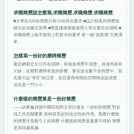
求職簡歷該怎麼寫,求職簡歷,求職簡歷,求職簡歷.
■大學生100份簡歷只有10份符合要求 ■設計精美的簡歷就
能引起伯樂注意嗎 ■態度謙虛都會讓用人單位產生好感嗎 ■
求職簡歷上能不能寫上對薪水的要求 新一輪“就業潮”又將湧
來...
怎樣寫一份好的應聘簡歷
最近網易北京公司在招聘，有很多簡歷不清楚，或者內容有
欠缺，這都對應聘有直的影響。要知道在數千份簡歷中，首
先要引起“考官”的注意，並且要用有限的空間情況說清楚，
這也是一門小小...
什麼樣的簡歷算是一份好簡歷
——訪斯倫貝謝中國區招聘主管許達友 一份好的簡歷,對於
找工作至關重要,有時甚至起到決定性的作用。那麼什麼樣
的簡歷才是吸引人的簡歷 什麼樣的簡歷是最要不得的 簡歷
是寫得越長越...