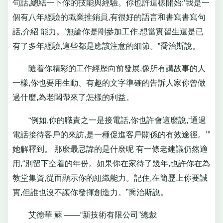
句話,總結一下你的技能與經驗。你也許這樣開始:‘我是一
個有八年經驗的職業推銷員,有很好的語言和書寫書寫句
話,介紹 能力。’無論你是剛參加工作,想當實習生還是已
有了多年經驗,這些都是應該注意的細節。”喬治斯說。
隨着你精彩的工作經歷向前發展,像所有講故事的人
一樣,你也要用生動、有趣的文字準確的告訴人家你曾做
過什麼,為老闆帶來了怎樣的利益。
“例如,你的職責之一是接電話,你也許會這麼說,‘通過
電話接待客戶的來訪,是一種促進客戶關係的有效途徑。’”
她解釋到。 那麼最忌諱的是什麼呢 有一條老建議仍然適
用,“別留下空着的年份。如果你在家待了幾年,也許你在為
教堂集資,從而顯示你的組織能力。記住,在簡歷上你要誠
實,但誰也沒不讓你發揮創造力。”喬治斯說。
艾德華 蘇 ――“新技術有限公司”總裁