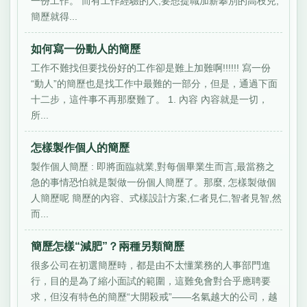
一份工作。 而有工作經驗的人,要想提職加薪攀別的高枝兒,
簡歷就得...
如何寫一份動人的簡歷
工作不難找但要找份好的工作卻是難上加難啊!!!!!! 寫一份
“動人”的簡歷也是找工作中最難的一部分，但是，通過下面
十二步，這件事不再那麼難了。 1. 內容 內容就是一切，
所...
怎樣製作個人的簡歷
製作個人簡歷 : 即將面臨就業,對每個畢業生而言,最當務之
急的事情恐怕就是製做一份個人簡歷了。那麼, 怎樣製做個
人簡歷呢 簡歷的內容、式樣設計方案,仁者見仁,智者見智,然
而...
簡歷怎樣“減肥”？兩種另類簡歷
很多公司在初選簡歷時，都是由不太懂業務的人事部門進
行，目的是為了縮小面試的範圍，這難免會對合乎應聘要
求，但沒有特色的簡歷“大開殺戒”——名氣越大的公司，越