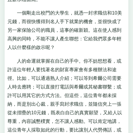
一個剛走出校門的大學生，就憑一封求職信和10美
元錢，而很快獲得到名人手下就業的機會，並很快成了
另一家保險公司的職員，這事的確新穎。這在使人感到
高興的同時，不能不讓人產生聯想：它給我們眾多年輕
人以什麼樣的啟示呢？
人的命運就掌握在自己的手中。你不妨想想看，或
許這位年輕人要找著名的財富專家會有多種辦法和途
徑。比如，可以通過熟人介紹；可以等到希爾公司需要
人時去應聘；可以直接打電話與希爾或其秘書聯繫；或
許可以用其它的方式方法。但這些，這位青年都未採
納，而是別出心裁，親手寫封求職信，並隨信夾上一張
從未摺疊的10元錢，既表白自己的真實願望，又給人以
尊重，內容誠懇樸實，怎不讓人感動。可以肯定地講，
這位青年人採取如此的行動，要比讓別人代勞傳話，或