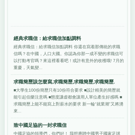
經典求職信：給求職信加點調料
經典求職信：給求職信加點調料 你還在寫着那傳統的求職
信嗎？在中國，人口大國。你認為你那一成不變的求職信可
以打動考官嗎？來這裡看看吧！或許有意外的收穫哦! 7月的
重慶，天氣變...
求職簡歷該怎麼寫,求職簡歷,求職簡歷,求職簡歷.
■大學生100份簡歷只有10份符合要求 ■設計精美的簡歷就
能引起伯樂注意嗎 ■態度謙虛都會讓用人單位產生好感嗎 ■
求職簡歷上能不能寫上對薪水的要求 新一輪“就業潮”又將湧
來...
致中國足協的一封求職信
中國足協的領導們，你們好！ 我想應聘中國男子國家足球