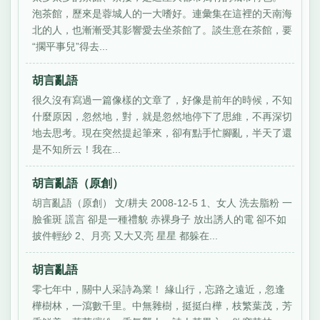
泡茶館，歷來是蓉城人的一大嗜好。連彙集在這裡的天南海
北的人，也漸漸受其影響愛去坐茶館了。談生意在茶館，要
“擱平事兒”得去...
胡言亂語
很久沒有寫過一篇像樣的文章了，好像是前年的時候，不知
什麼原因，忽然地，對，就是忽然地停下了思維，不再深切
地去思考。現在突然提起筆來，卻有點手忙腳亂，半天了還
是不知所云！我在...
胡言亂語（原創）
胡言亂語（原創） 文/耕夫 2008-12-5 1、女人 洗去脂粉 一
臉雀斑 謊言 卻是一種禮貌 赤裸身子 放出誘人的電 卻不如
披件輕紗 2、月亮 又大又亮 星星 都躲在...
胡言亂語
零七年中，關中人采詩為業！ 緣山行，忘路之遠近，忽逢
樺樹林，一瀉數千里。中無雜樹，挺挺白樺，枝繁葉茂，芳