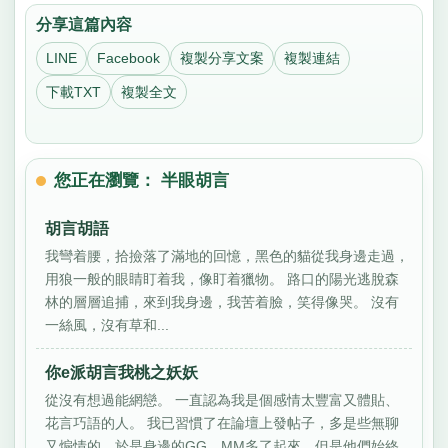
分享這篇內容
LINE
Facebook
複製分享文案
複製連結
下載TXT
複製全文
您正在瀏覽： 半眼胡言
胡言胡語
我彎着腰，拾撿落了滿地的回憶，黑色的貓從我身邊走過，
用狼一般的眼睛盯着我，像盯着獵物。 路口的陽光逃脫森
林的層層追捕，來到我身邊，我苦着臉，笑得像哭。 沒有
一絲風，沒有草和...
你e派胡言我桃之妖妖
從沒有想過能網戀。 一直認為我是個感情太豐富又體貼、
花言巧語的人。 我已習慣了在論壇上發帖子，多是些無聊
又煽情的，於是身邊的GG、MM多了起來，但是他們始終