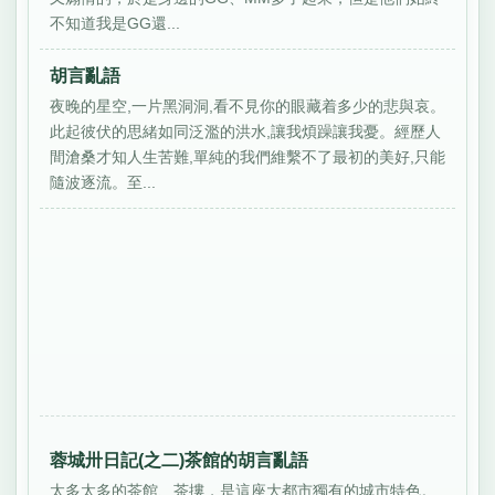
不知道我是GG還...
胡言亂語
夜晚的星空,一片黑洞洞,看不見你的眼藏着多少的悲與哀。
此起彼伏的思緒如同泛濫的洪水,讓我煩躁讓我憂。經歷人
間滄桑才知人生苦難,單純的我們維繫不了最初的美好,只能
隨波逐流。至...
蓉城卅日記(之二)茶館的胡言亂語
太多太多的茶館、茶摟，是這座大都市獨有的城市特色。