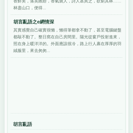
香鮮美，落英繽紛，香氣襲人，詩人甚異之，欲窮其林……
林盡山口，便得...
胡言亂語之e網情深
其實感覺自己確實很懶，懶得筆都拿不動了，甚至電腦鍵盤
都敲不動了。整日窩在自己房間里。陽光從窗戶投射進來，
照在身上暖洋洋的。外面應該很冷，路上行人裹在厚厚的羽
絨服里，來去匆匆...
胡言亂語