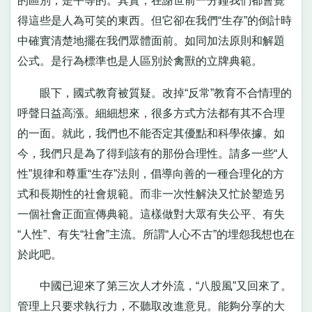
的區別，是平等的。其實，在謝世前一分鐘我們都會覺
得這些是人為可笑的東西。但它卻在我們“生存”的倒計時
中確實清楚地擺在我們眾體面前。如同加法原則和解題
公式。是行為標準也是人區別於禽獸的立牌典範。
眼下，國式教育被質疑。改掉“反常”教育不合情理的
呼聲日益高漲。細細想來，很多方式方法都有其不合理
的一面。就此，我們也不能否定其優點和科學依據。如
今，我們只是為了得到該有的那份合理性。請多一些“人
性”規律和尊重“生存”法則，倡導向善的一種合理化的方
式和長期性的社會規範。而非一次性解決又忙於塑造另
一個社會正面宣傳典範。這樣做對大眾有失公平、有失
“人性”、有失“社會”主流。所謂“人心不古”的埋怨我想也在
於此吧。
中國已迎來了第三次人才外流，“八股風”又回來了。
管理上只要求執行力，不聽取改進意見。能夠分享的大