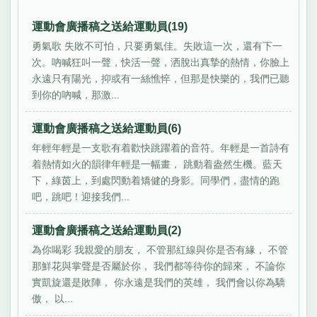
運動會廣播稿之送給運動員(19)
勇氣歌 失敗不可怕，只要勇氣佳。失敗這一次，還有下一
次。吶喊狂叫一聲，快活一聲，洒脫出真摯的熱情，你臉上
永遠只有陽光，抑或有一絲憔悴，但那是快樂的，我們已聽
到你的吶喊，那激...
運動會廣播稿之送給運動員(6)
年輕年輕是一支歌有着歡快跳躍着的音符。年輕是一首詩有
着熱情如火的韻律年輕是一幅畫， 跳動着盎然生機。藍天
下，綠茵上，到處閃動着矯健的身影。同學們，盡情的跑
吧，跳吧！迎接我們...
運動會廣播稿之送給運動員(2)
為你喝彩 我親愛的朋友， 不管那紅線與你是否有緣， 不管
那鮮花與掌聲是否屬於你， 我們都等待你的歸來， 不論你
實凱旋還是敗陣， 你永遠是我們的英雄， 我們會以你為驕
傲， 以...