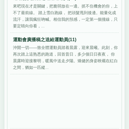
來吧現在才是關鍵，把脆弱放在一邊。抓不住機會的你，上
不了最前線。 踏上雪白跑線， 把頭髮甩到後邊。能量化成
流汗，讓我瘋狂吶喊。相信我的預感，一定第一個撞線，只
要定睛向你看，...
運動會廣播稿之送給運動員(11)
沖開一切——致全體運動員踏着晨露，迎來晨曦。此刻，你
再次踏上這熟悉的跑道，回首昔日，多少個日日夜夜， 你
晨露時迎接黎明，暖風中送走夕陽。矯健的身姿映襯在紅白
之間，猶如一匹縱...