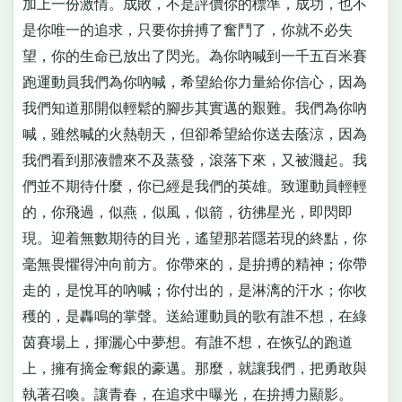
加上一份激情。成敗，不是評價你的標準，成功，也不
是你唯一的追求，只要你拚搏了奮鬥了，你就不必失
望，你的生命已放出了閃光。為你吶喊到一千五百米賽
跑運動員我們為你吶喊，希望給你力量給你信心，因為
我們知道那開似輕鬆的腳步其實邁的艱難。我們為你吶
喊，雖然喊的火熱朝天，但卻希望給你送去蔭涼，因為
我們看到那液體來不及蒸發，滾落下來，又被濺起。我
們並不期待什麼，你已經是我們的英雄。致運動員輕輕
的，你飛過，似燕，似風，似箭，彷彿星光，即閃即
現。迎着無數期待的目光，遙望那若隱若現的終點，你
毫無畏懼得沖向前方。你帶來的，是拚搏的精神；你帶
走的，是悅耳的吶喊；你付出的，是淋漓的汗水；你收
穫的，是轟鳴的掌聲。送給運動員的歌有誰不想，在綠
茵賽場上，揮灑心中夢想。有誰不想，在恢弘的跑道
上，擁有摘金奪銀的豪邁。那麼，就讓我們，把勇敢與
執著召喚。讓青春，在追求中曝光，在拚搏力顯影。