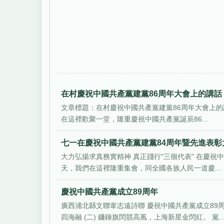
在村慶祝中國共產黨建黨86周年大會上的講話
文章標題：在村慶祝中國共產黨建黨86周年大會上的講話
在這裡歡聚一堂，隆重慶祝中國共產黨誕辰86...
七一在慶祝中國共產黨建黨84周年暨先進表彰
大力弘揚求真務實精神 真正踐行"三個代表" 在慶祝中
天，我們在這裡隆重集會，同全國各族人民一道慶...
慶祝中國共產黨成立89周年
廣西浦北縣文聯韋志遠詩聯 慶祝中國共產黨成立89
四海融 (二) 鐮錘旗閃競高風，上海新星金閃紅。 黨..