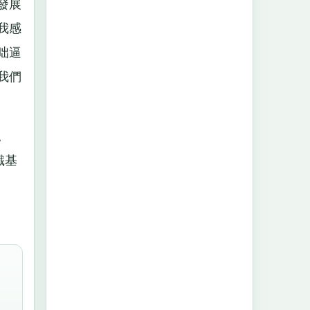
發展
我感
咄逼
我們
。
識基