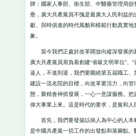
牌：國家人事部、衛生部、中醫藥管理局頒
壘，廣大共產黨員不愧是最廣大人民利益的
獻、與時俱進的時代風貌和模範行動真實地
象。
當今我們正處於改革開放向縱深發展的新
廣大共產黨員肩負着創建“省級文明單位”、
逼人，不進則退，我們要圍繞第五屆職工、
建設一流名院的目標，向改革要活力，向管
態，聚精會神抓發展，一心一意謀服務。把
偉大事業上來。這是時代的要求，是黨和人
首先，我們要發揚以病人為中心的人本精
是中國共產黨一切工作的出發點和落腳點。