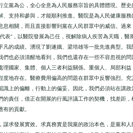
行立黨為公，全心全意為人民服務宗旨的具體體現。歷史
解、支持和參與，才能順利推進。醫院是為人民健康服務
息息相關，而且直接影響到黨在人民群眾中的威信。過來
個代表”，以醫院發展為己任，視解除病人疾苦為天職，醫
平凡的成績。湧現了劉遂娥、梁培雄等一批先進典型。我
我們也必須清醒地看到，我們也還存在一些不容忽視的問
處理國家、集體、個人三者利益關係。重個人、局部利益
程度地存在。醫療費用偏高的問題在群眾中反響強烈。究
認識上的偏離，行動上的偏妥。因此，我們必須站在講政
們的責任，借正在開展的行風評議工作的契機，找差距，
應有的貢獻。
謀求發展實效。求真務實是我黨的政治本色，是黨和人