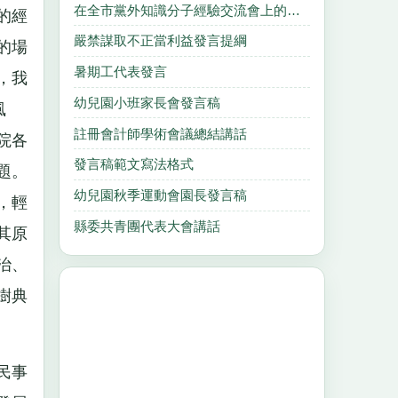
在全市黨外知識分子經驗交流會上的發言材料
的經
嚴禁謀取不正當利益發言提綱
的場
暑期工代表發言
，我
幼兒園小班家長會發言稿
風
註冊會計師學術會議總結講話
院各
發言稿範文寫法格式
題。
幼兒園秋季運動會園長發言稿
，輕
縣委共青團代表大會講話
其原
治、
樹典
民事