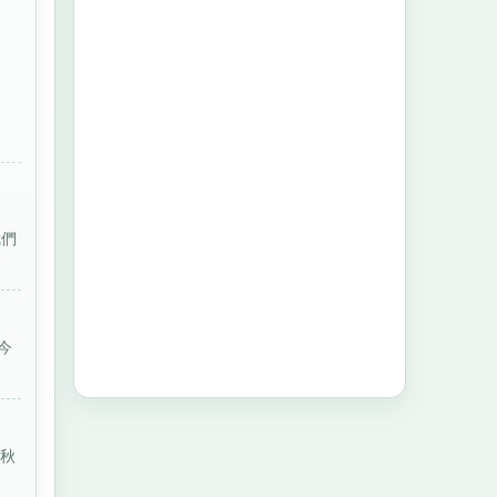
我們
今
春秋