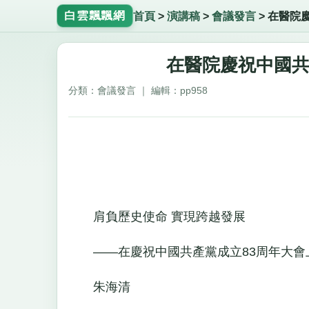
白雲飄飄網
首頁
>
演講稿
>
會議發言
>
在醫院
在醫院慶祝中國共
分類：會議發言 ｜ 編輯：pp958
肩負歷史使命 實現跨越發展
——在慶祝中國共產黨成立83周年大會
朱海清