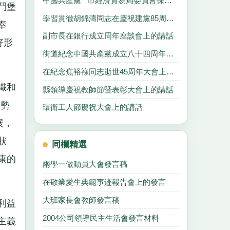
中國共產黨**市經濟貿易局委員會保持共產黨員先進性教育活動的實施方案
鬥堡
學習貫徹胡錦濤同志在慶祝建黨85周年大會上重要講話心得體會
奉
副市長在銀行成立周年座談會上的講話
好形
街道紀念中國共產黨成立八十四周年活動方案
在紀念焦裕祿同志逝世45周年大會上的講話
織和
縣領導慶祝教師節暨表彰大會上的講話
形勢
環衛工人節慶祝大會上的講話
展，
狀
同欄精選
康的
兩學一做動員大會發言稿
在敬業愛生典範事迹報告會上的發言
大班家長會教師發言稿
利益
2004公司領導民主生活會發言材料
主義