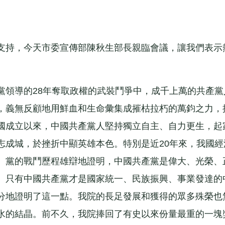
持，今天市委宣傳部陳秋生部長親臨會議，讓我們表示
領導的28年奪取政權的武裝鬥爭中，成千上萬的共產黨
，義無反顧地用鮮血和生命彙集成摧枯拉朽的萬鈞之力，
國成立以來，中國共產黨人堅持獨立自主、自力更生，起
志成城，於挫折中顯英雄本色。特別是近20年來，我國經
。黨的戰鬥歷程雄辯地證明，中國共產黨是偉大、光榮、
。只有中國共產黨才是國家統一、民族振興、事業發達的
分地證明了這一點。我院的長足發展和獲得的眾多殊榮也
水的結晶。前不久，我院捧回了有史以來份量最重的一塊