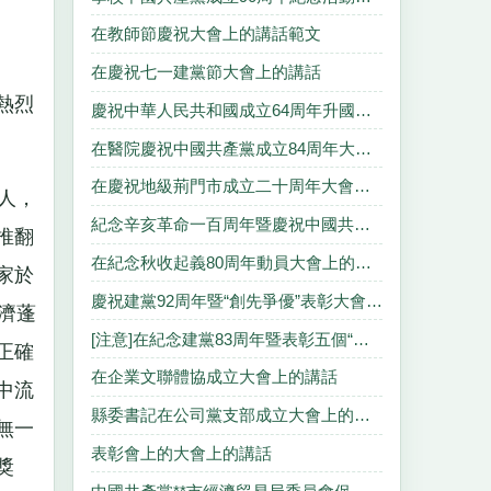
在教師節慶祝大會上的講話範文
在慶祝七一建黨節大會上的講話
熱烈
慶祝中華人民共和國成立64周年升國旗儀式上的講話
在醫院慶祝中國共產黨成立84周年大會上的講話
在慶祝地級荊門市成立二十周年大會上講話
人，
紀念辛亥革命一百周年暨慶祝中國共產黨九十華誕組詩 建立武裝
推翻
在紀念秋收起義80周年動員大會上的講話
家於
慶祝建黨92周年暨“創先爭優”表彰大會上的講話
濟蓬
[注意]在紀念建黨83周年暨表彰五個“十佳”大會上的講話
正確
在企業文聯體協成立大會上的講話
中流
縣委書記在公司黨支部成立大會上的講話
無一
表彰會上的大會上的講話
獎