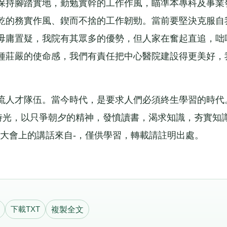
保持腳踏實地，勤勉實幹的工作作風，瞄準本專科及事業
乾的務實作風、鍥而不捨的工作韌勁。當前要堅決克服自
毋庸置疑，我院有其眾多的優勢，但人家在奮起直追，咄
種莊嚴的使命感，我們有責任把中心醫院建設得更美好，
人才隊伍。當今時代，是要求人們必須終生學習的時代
好時光，以只爭朝夕的精神，發憤讀書，渴求知識，夯實知
年大會上的講話來自-，僅供學習，轉載請註明出處。
下載TXT
複製全文