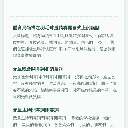
體育局領導在羽毛球邀請賽開幕式上的講話
文章標題：體育局領導在羽毛球邀請賽開幕式上的講話 各
位領導、各位來賓、裁判員、運動員、同志們： 今天，我
們在這裡隆重舉行枝江市“電力杯”羽毛球競標賽，這是我市
體育事業發展的...
元旦晚會開幕詞和閉幕詞
元旦晚會開幕詞和閉幕詞 開幕詞： 沒有松風的秋，雁去長
空；沒有飛雪的冬，乍暖還寒。一夜高風凋碧樹，凋不了青
春不滅的火焰；滿地余寒露凝香，凝不住你絕美的年華。在
這燭光與微笑構...
元旦主持開幕詞閉幕詞
元旦主持開幕詞閉幕詞 開幕詞： 尊敬的學校領導，老師
們； 親愛的爺爺奶奶，爸爸媽媽們，可愛的小朋友們，大