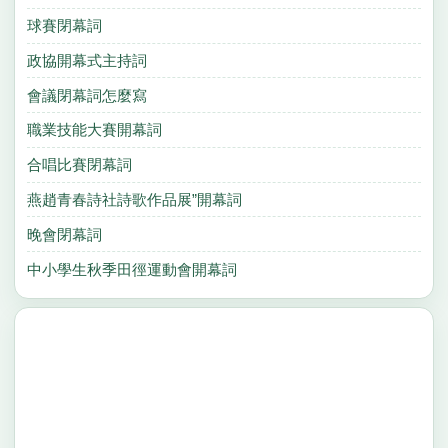
球賽閉幕詞
政協開幕式主持詞
會議閉幕詞怎麼寫
職業技能大賽開幕詞
合唱比賽閉幕詞
燕趙青春詩社詩歌作品展”開幕詞
晚會閉幕詞
中小學生秋季田徑運動會開幕詞