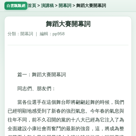
首頁
>
演講稿
>
開幕詞
>
舞蹈大賽開幕詞
白雲飄飄網
舞蹈大賽開幕詞
分類：開幕詞 ｜ 編輯：pp958
篇一：舞蹈大賽開幕詞
同志們、朋友們：
當各位選手在這個舞台即將翩翩起舞的時候，我們
已經明顯地感受到了新春的強烈氣息。今年春的氣息與
往年不同，前不久召開的黨的十八大已經為它注入了為
全面建設小康社會而奮鬥的最新的強音，這，將成為整