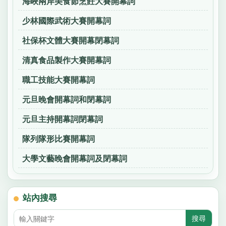
海峽兩岸美食節烹飪大賽開幕詞
少林國際武術大賽開幕詞
社保杯文體大賽開幕閉幕詞
清真食品製作大賽開幕詞
職工技能大賽開幕詞
元旦晚會開幕詞和閉幕詞
元旦主持開幕詞閉幕詞
隊列隊形比賽開幕詞
大學文藝晚會開幕詞及閉幕詞
站內搜尋