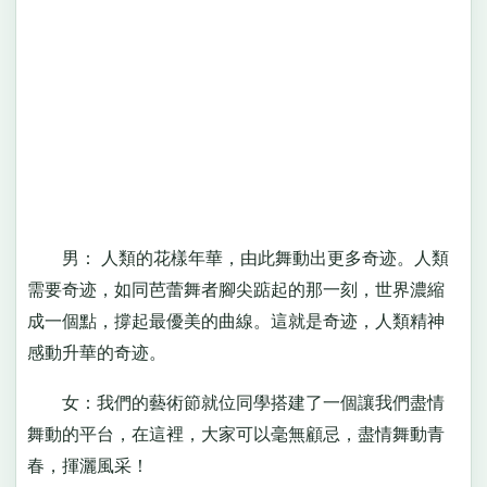
男： 人類的花樣年華，由此舞動出更多奇迹。人類
需要奇迹，如同芭蕾舞者腳尖踮起的那一刻，世界濃縮
成一個點，撐起最優美的曲線。這就是奇迹，人類精神
感動升華的奇迹。
女：我們的藝術節就位同學搭建了一個讓我們盡情
舞動的平台，在這裡，大家可以毫無顧忌，盡情舞動青
春，揮灑風采！