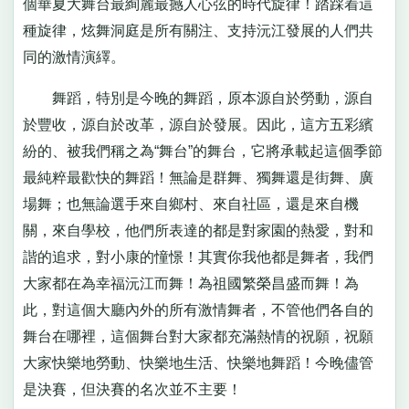
個華夏大舞台最絢麗最撼人心弦的時代旋律！踏踩着這
種旋律，炫舞洞庭是所有關注、支持沅江發展的人們共
同的激情演繹。
舞蹈，特別是今晚的舞蹈，原本源自於勞動，源自
於豐收，源自於改革，源自於發展。因此，這方五彩繽
紛的、被我們稱之為“舞台”的舞台，它將承載起這個季節
最純粹最歡快的舞蹈！無論是群舞、獨舞還是街舞、廣
場舞；也無論選手來自鄉村、來自社區，還是來自機
關，來自學校，他們所表達的都是對家園的熱愛，對和
諧的追求，對小康的憧憬！其實你我他都是舞者，我們
大家都在為幸福沅江而舞！為祖國繁榮昌盛而舞！為
此，對這個大廳內外的所有激情舞者，不管他們各自的
舞台在哪裡，這個舞台對大家都充滿熱情的祝願，祝願
大家快樂地勞動、快樂地生活、快樂地舞蹈！今晚儘管
是決賽，但決賽的名次並不主要！