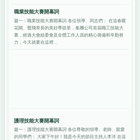
職業技能大賽開幕詞
篇一：職業技能大賽開幕詞 各位領導、同志們： 在這春暖
花開、鶯飛草長的美好季節里，集團公司首屆職工技能大
賽，經過大會組委會及全體工作人員的精心籌備和辛勤努
力，今天就要在這裡...
護理技能大賽開幕詞
篇一：護理技能大賽開幕詞 各位尊敬的領導、老師、親愛
的同學們： 大家下午好！我是今天的節目主持人李洋 在這