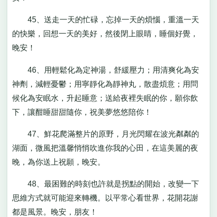
45、送走一天的忙碌，忘掉一天的煩惱，重溫一天
的快樂，回想一天的美好，然後閉上眼睛，睡個好覺，
晚安！
46、用輕鬆化為定神湯，舒緩壓力；用清爽化為安
神劑，減輕憂鬱；用寧靜化為靜神丸，散盡煩意；用問
候化為安眠水，升起睡意；送給夜裡失眠的你，願你飲
下，讓酣睡甜甜隨你，祝美夢悠悠陪你！
47、鮮花爬滿整片的原野，月光閃耀在波光粼粼的
湖面，微風把溫馨悄悄吹進你我的心田，在這美麗的夜
晚，為你送上祝願，晚安。
48、最困難的時刻也許就是拐點的開始，改變一下
思維方式就可能迎來轉機。以平常心看世界，花開花謝
都是風景。晚安，朋友！