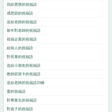
寫給寶寶的祝福語
感恩節的祝福語
送給老師的祝福語
新年對老師的祝福語
祝福企業的祝福語
給病人的祝福語
對長輩的祝福語
送給小朋友的祝福語
教師節賀卡的祝福語
送給老師的祝福語29條
愛的祝福語
對畢業生的祝福語
對孩子的祝福語