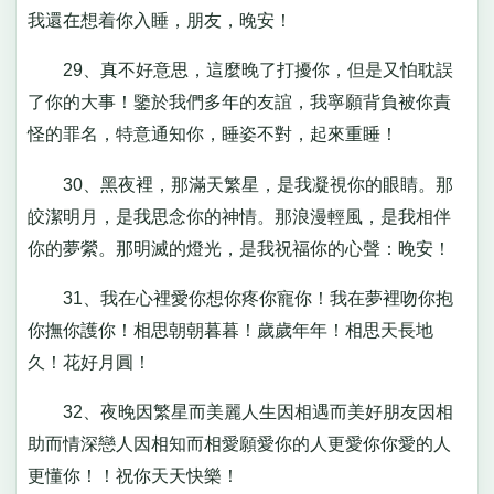
我還在想着你入睡，朋友，晚安！
29、真不好意思，這麼晚了打擾你，但是又怕耽誤
了你的大事！鑒於我們多年的友誼，我寧願背負被你責
怪的罪名，特意通知你，睡姿不對，起來重睡！
30、黑夜裡，那滿天繁星，是我凝視你的眼睛。那
皎潔明月，是我思念你的神情。那浪漫輕風，是我相伴
你的夢縈。那明滅的燈光，是我祝福你的心聲：晚安！
31、我在心裡愛你想你疼你寵你！我在夢裡吻你抱
你撫你護你！相思朝朝暮暮！歲歲年年！相思天長地
久！花好月圓！
32、夜晚因繁星而美麗人生因相遇而美好朋友因相
助而情深戀人因相知而相愛願愛你的人更愛你你愛的人
更懂你！！祝你天天快樂！