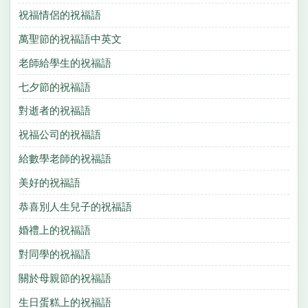
祝福情侶的祝福語
萬聖節的祝福語中英文
老師給學生的祝福語
七夕節的祝福語
對逝者的祝福語
祝福公司的祝福語
給數學老師的祝福語
美好的祝福語
恭喜別人生兒子的祝福語
婚禮上的祝福語
對同學的祝福語
關於母親節的祝福語
生日蛋糕上的祝福語