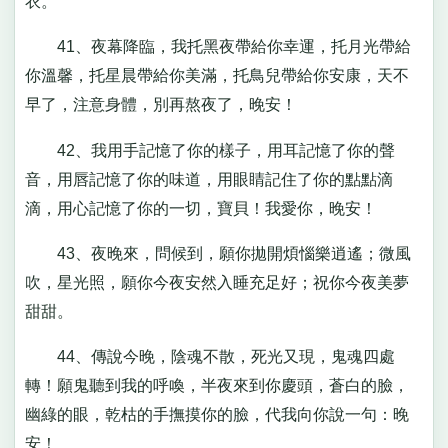
衣。
41、夜幕降臨，我托黑夜帶給你幸運，托月光帶給
你溫馨，托星晨帶給你美滿，托鳥兒帶給你安康，天不
早了，注意身體，別再熬夜了，晚安！
42、我用手記憶了你的樣子，用耳記憶了你的聲
音，用唇記憶了你的味道，用眼睛記住了你的點點滴
滴，用心記憶了你的一切，寶貝！我愛你，晚安！
43、夜晚來，問候到，願你拋開煩惱樂逍遙；微風
吹，星光照，願你今夜安然入睡充足好；祝你今夜美夢
甜甜。
44、傳說今晚，陰魂不散，死光又現，鬼魂四處
轉！願鬼聽到我的呼喚，半夜來到你慶頭，蒼白的臉，
幽綠的眼，乾枯的手撫摸你的臉，代我向你說一句：晚
安！