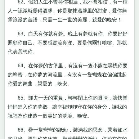
62、假如人生不曾與你相遇，我不會相信，有一種
人一認識就覺得溫馨。你是那抹溫馨里的甜蜜，愛你無
需浪漫的言語，只需一生一世的美麗，親愛的晚安！
63、白天有你就有夢。晚上有夢就有你、你要好好
照顧你自己、不要感冒流鼻涕、要是偶爾打噴嚏、那就
代表我想你。
64、在你夢的古堡里，有沒有一隻小熊在尋找你要
的蜂蜜，在你夢的河流里，有沒有一隻蝴蝶在偏偏跳起
你愛的舞曲，親愛的，晚安。
65、卸去一天的重負，輕輕閉上你的眼睛，讓快樂
悄悄進入你的夢鄉，讓幸福靜靜守在你的身旁，讓我的
祝福為你建造一個美好的夢境。晚安。
66、疊一隻彎彎的紙船，裝滿我的思念，乘着如水
的月光，漂到你的床前，願這彎彎的紙船，停泊在你的