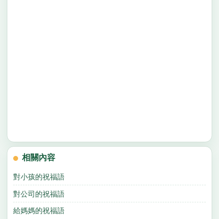
相關內容
對小孩的祝福語
對公司的祝福語
給媽媽的祝福語