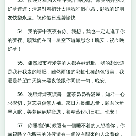
53、夜晚對着滿天星斗我許個心愿。願我的好朋友
好夢連連；清晨對着初升太陽我許個心愿，願我的好朋
友快樂永遠。祝你假日溫馨愉快！
54、我的夢中夜夜有你、我想，我也一定走進了你
的夢裡、願我們在同一星空下編織思念！晚安，祝今晚
好夢！
55、雖然城市裡愛美的人都喜歡減肥，我的想念還
是我行我素的增肥，雖然雨後的彩虹七種顏色很美，我
還是希望白天換來黑夜後跟你問候一句，晚安。
56、晚燈爍爍夜讀書，盞茶裊裊香滿屋，知君一心
求學切，莫忘身傷無人補。來日方長細思量，願君吹燈
早入眠，美夢翩翩驅疲憊，養精蓄銳明日狂。晚安！
57、你睡着的時候還有一個睡不着的人想着你，你
幸福嗎？你醒來的時候還有一個沒有醒來的人念着你，