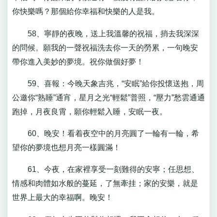
你快樂嗎？那個給你幸福和快樂的人是我。
58、寧靜的夜晚，送上我溫馨的祝福，捎去我深深
的問候。願我的一聲祝福洗去你一天的勞累，一句晚安
帶你進入美妙的夢境。祝你做個好夢！
59、喜報：今晚天象吉兆，“安眠”給你投懷送抱，周
公邀你“熟睡”通宵，星月之光“輕鬆”普照，“壓力”愁雲通通
跑掉，月夜良霄，願你輕鬆入睡，安眠一夜。
60、晚安！看着夜空中的月亮圓了一輪有一輪，希
望你的夢境也想月亮一樣圓滿！
61、今夜，在家裡享受一刻難得的安寧；任思想、
情感和肉體如水般的蔓延，了無牽挂；家的安樂，就是
世界上最大的幸福啊。晚安！