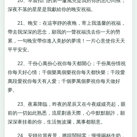
20、早晨扣門的第一屢風兒是我對你的忠心問候；
深夜不落的星星是我獻給你的晚安祝福。
21、晚安：在這寧靜的夜晚，寄上我溫馨的祝福，
帶去我深深的思念，願我的一聲祝福洗去你一天的勞
累，一句晚安帶你進入美妙的夢境！一片心意使你天天
平平安安。
22、千份心萬份心祝你每天都開心；千份萬份情祝
你每天好心情；千個樂萬個樂祝你每天都快樂；千段愛
萬段愛祝你每天有人愛；千個夢萬個夢祝你每天做好
夢。
23、夜幕降臨，昨夜的星辰又在今夜緩緩亮起，眼
前的一切如此熟悉，流星劃過天際，心中默默願許，願
深深牽挂着的你，生活無波瀾，萬事都順意。
24、安靜欣賞夜景，將喧鬧歸零；慢慢喝杯牛奶，