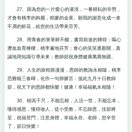
27、因為您的一片愛心的灌澆，一番耕耘的辛勞，
才會有桃李的絢麗，稻麥的金黃。願我的謝意化成一束
不凋的鮮花，給您的生活帶來芬芳。
28、用青春的筆筆耕不輟，書寫前途的輝煌；嘔心
瀝血血育棟樑，桃李遍地芬芳；會心的笑笑逐顏開，真
誠地用知識引導未來；教師節祝身體健康萬壽無疆。
29、人生的旅程路漫漫，恩師的教誨永相隨，桃李
恐難報三春暉，化作一句肺腑言：值此九月十日教師
節，祝天下的恩師都快樂！健康！幸福福氣永相隨！
30、樹高千尺，不能忘根，人活一世，不能忘本，
懂得感恩，懂得做人，從小受教，不忘師恩，佳節將
至，祝福登門，注意身體，幸福永存。老師，您辛苦
了，節日快樂！