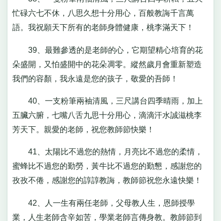
忙碌六七不休，八思久想十分用心，百般教誨千言萬
語。我祝願天下所有的老師身體健康，桃李滿天下！
39、最難參透的是老師的心，它期望精心培育的花
朵盛開，又怕盛開中的花朵凋零。縱然歲月會重新塑造
我們的容顏，我永遠是您的孩子，敬愛的吾師！
40、一支粉筆兩袖清風，三尺講台四季晴雨，加上
五臟六腑，七嘴八舌九思十分用心，滴滴汗水誠滋桃李
芳天下。親愛的老師，祝您教師節快樂！
41、太陽比不過您的熱情，月亮比不過您的柔情，
蜜蜂比不過您的勤勞，黃牛比不過您的勤懇，感謝您的
孜孜不倦，感謝您的諄諄教誨，教師節祝您永遠快樂！
42、人一生有兩任老師，父母教人生，恩師授學
業，人生老師含辛如苦，學業老師言傳身教。教師節到