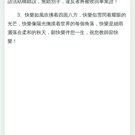
語法結構錯誤，無錯別字，違反者將被收回畢業證！
3、快樂如風吹拂着四面八方，快樂似雪閃着耀眼的
光芒，快樂像陽光撫摸着世界的每個角落，快樂是細雨
灑落在柔和的秋天，願快樂伴您一生，祝您教師節快
樂！