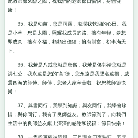
此教師節來臨之際，祝我們的老師節日愉快，身體健
康！
35、我是幼苗，您是雨露，滋潤我乾涸的心田。我
是小草，您是太陽，照耀我成長的路。擁有年輕，夢想
即成真；擁有幸福，頻頻出佳績；擁有財富，桃李滿天
下。
36、我若是八戒您就是唐僧，我若是傻郭靖您就是
洪七公；我永遠是您的“高”徒，您永遠是我聲名遠揚，威
震四海的師傅。師傅，您老人家辛苦啦，祝您教師節快
樂！
37、與書同行，我學到知識；與友同行，我學會珍
惜；與你同行，我有了良師益友。教師節到了，向我們
生活中的良師益友獻上深深的感謝和祝福：節日快樂！
38、一隻粉筆兩袖清風，三尺講台四季耕耘，五天