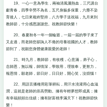
19、一心一意為學生，兩袖清風灑熱血，三尺講台
獻青春，四季辛勞不為名，五尺身軀多保重，六塵不染
育後人，七日來複終堅持，八方學子送祝福，九月來到
教師節，十分感恩謝謝您。祝教師節快樂！
20、春夏秋冬一年一個輪迴，一屆一屆的學子來了
又走過，而老師您卻誨人不倦的培養祖國的人才，教師
節到了，祝願您身體健康親愛的老師！
21、時九月，教師節，有收穫，心意滿，弟子心，
念師恩，無以報，師情深，學致用，理致奉，更努力，
報恩情，願老師，節日好，日日好，開心笑，沒煩惱！
22、用語言播種用彩筆耕耘，用汗水澆灌用心血滋
潤，這就是老師的崇高勞動。擁有年輕夢想即成真；擁
有幸福頻頻出佳績；擁有財富桃李滿天下！祝教師節快
樂！