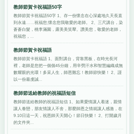
教師節賀卡祝福語50字
教師節賀卡祝福語50字 1、存一份懷念在心深處地久天長直
到永遠……祝福您;懷念您我敬愛的老師。 2、三尺講台，染
蒼蒼白髮，桃李滿園，露美美笑厴。讚美您，敬愛的老師，
祝福您，...
教師節賀卡祝福語
教師節賀卡祝福語 1、面對講台，背靠黑板，在時光長河
裡，老師是您把一個個45分鐘，用辛勞汗水和智慧編織成無
數耀眼的光環！多采人生，師恩難忘！教師節快樂！ 2、謹
以一份最虔誠...
教師節送給教師的祝福語短信
教師節送給教師的祝福語短信 1、如果愛情讓人着迷，親情
讓人眷戀，朋友情讓人不舍，那麼師恩之情就讓人感激，在
9.10日這一天，祝恩師天天開心！節日快樂！ 2、打開歲月
的文件夾...