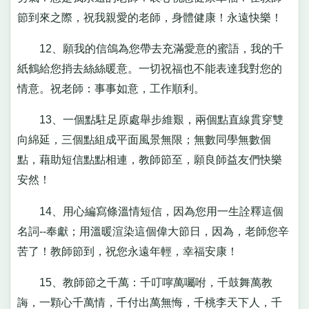
節到來之際，祝我親愛的老師，身體健康！永遠快樂！
12、願我的信鴿為您帶去充滿愛意的蜜語，我的千
紙鶴給您捎去絲絲暖意。一切祝福也不能表達我對您的
情意。祝老師：事事如意，工作順利。
13、一個點駐足原處舉步維艱，兩個點直線貫穿雙
向綿延，三個點組成平面風景無限；無數同學無數個
點，藉助短信點點相連，教師節至，願良師益友們快樂
安然！
14、用心編寫條溫情短信，因為您用一生詮釋這個
名詞--奉獻；用溫暖渲染這個偉大節日，因為，老師您辛
苦了！教師節到，祝您永遠年輕，幸福安康！
15、教師節之千萬：千叮嚀萬囑咐，千鼓舞萬教
誨，一顆心千萬情，千付出萬無悔，千桃李天下人，千