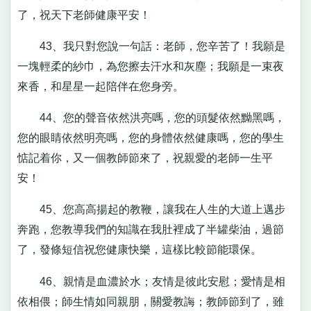
了，祝天下老師健康平安！
43、我只對您說一句話：老師，您辛苦了！我願是
一塊輕柔的紗巾，為您擦去汗水和灰塵；我願是一束夜
來香，和星星一起陪伴在您身旁。
44、您的聲音依然洪亮嗎，您的頭髮依然黝黑嗎，
您的眼睛依然明亮嗎，您的身體依然健康嗎，您的學生
惦記着你，又一個教師節來了，祝親愛的老師一生平
安！
45、您高高揚起的教鞭，讓我在人生的大道上邁步
奔跑，您教導我們的知識在我肚裡成了半罐柴油，過節
了，發條短信祝您健康快樂，這樣比較節能環保。
46、親情是血濃於水；友情是彼此安慰；愛情是相
依相偎；師生情如同親朋，關愛教誨；教師節到了，雖