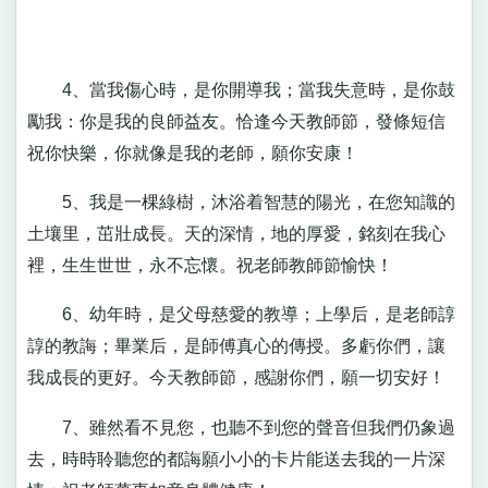
4、當我傷心時，是你開導我；當我失意時，是你鼓
勵我：你是我的良師益友。恰逢今天教師節，發條短信
祝你快樂，你就像是我的老師，願你安康！
5、我是一棵綠樹，沐浴着智慧的陽光，在您知識的
土壤里，茁壯成長。天的深情，地的厚愛，銘刻在我心
裡，生生世世，永不忘懷。祝老師教師節愉快！
6、幼年時，是父母慈愛的教導；上學后，是老師諄
諄的教誨；畢業后，是師傅真心的傳授。多虧你們，讓
我成長的更好。今天教師節，感謝你們，願一切安好！
7、雖然看不見您，也聽不到您的聲音但我們仍象過
去，時時聆聽您的都誨願小小的卡片能送去我的一片深