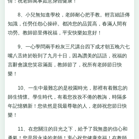
情：祝老師萬事如意身體健康！
8、小兒無知進學校，老師耐心把手教。輕言細語傳
知識，任勞任怨心操碎。都誇您的品質高，春滿人間有
功勞。教師節里傳祝福，平安快樂如意好！
9、一心學問兩手粉灰三尺講台四下成才朝五晚六七
嘴八舌終於盼到了九月十日，因為讚美的話語，祝福的
言辭會讓您笑容滿面，教師節了，祝所有老師節日快
樂！
10、一生中最難忘的是校園時光，那裡有着難忘的
師生情懷。學生時代，有着您孜孜不倦的教誨，時隔多
年記憶猶新！您依然是我最尊敬的人，老師祝您節日快
樂！
11、在您關注的目光之下，給予了我無盡的信心和
勇氣！您是我永遠的老師！衷心祝您健康幸福！在教師