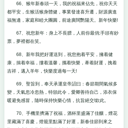
66、猴年新春頭一天，我的祝福來佔先，祝你天天
都平安，生猴活猴身體健，事業發達喜升遷，財源廣進
福無邊，家庭和睦大團圓，前途廣闊艷陽天。新年快樂!
67、祝您新年：身上不長膘，人前你最俏;手頭有鈔
票，夢裡都在笑。
68、新年我把好運送到，祝您抱着平安，擁着健
康，揣着幸福，摟着溫馨，攜着快樂，牽着財運，拽着
吉祥，邁入羊年，快樂度過每一天!
69、聖旨到，奉天承運皇帝詔曰：春節期間氣候多
變，天氣忽冷忽熱，特頒此令，愛卿善待自己，添衣保
暖避免感冒，隨時保持快樂心情，抗旨絕交!欽此。
70、手機里擠滿了祝福，酒杯里盛滿了佳釀，煙花
里藏滿了喜慶，燈籠里點滿了好運，新春佳節到來之