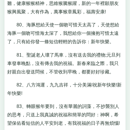
雛，健康猴猴精神，思維猴騰猴躍，新的一年裡願朋友
猴興風聚，大有作為，萬事猴章鳳彩，福壽安康!
80、海豚想給天使一個吻可惜天太高了，天使想給
海豚一個吻可惜海太深了，我想給你一個擁抱可惜太遠
了，只有給你發一條短信輕輕的告訴你：新年快樂。
81、聖誕老人壞了馬車，沒有送去我的禮物;元旦列
車發車晚點，沒有傳去我的祝福。新春來臨之際，我只
好親自出發送問候，不管收到早晚，都要好好珍藏。
82、八方鴻運，九九吉祥，十分美滿!祝新年快樂!新
年快樂!
83、轉眼猴年要到，沒有華麗的詞藻，不抄襲別人
的思考，只送上我真誠的祝福和簡單的問好：神啊，希
望保佑看短信的人平安到老，有我祝福的日子再無煩惱!