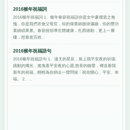
2016猴年祝福詞
2016猴年祝福詞 1、猴年春節祝福語你是女中豪傑當之無
愧，你是我們衣食父母官，你的偉業錦旗掛滿牆，你的豐功
業績碩果累。春節祝領導生體健康，扎西德勒，更上一層
樓，想着老百姓...
2016猴年祝福語句
2016猴年祝福語句 1、漫天的星辰，裝上我平安夜的祈禱;
跳動的燭光，搖曳着平安夜的心愿;悠長的鐘聲，傳送着我
新年的祝福，輕輕為你捎去一聲問候：祝你開心、平安、幸
福。 2、...