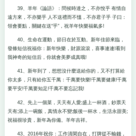
39、羊年《論語》：問候時達之，不亦悅乎 有情自
遠方來，不亦樂乎 人不送禮而不慍，不亦君子乎 子曰：
領會要點，關鍵在送“乎”，祝羊年快樂福氣多!
40、生命在運動，節日在於互動。新年佳節來臨，
發條短信祝福你：新年快樂，財源滾滾，喜事連連!看到
我神奇的短信后，你就會美夢成真哦!
41、新年到了，想想沒什麼送給你的，又不打算給
你太多，只有給你五千萬：千萬要快樂!千萬要健康!千萬
要平安!千萬要知足!千萬不要忘記我!
42、先上一個菜，天天有人愛;盛上一杯酒，鈔票天
天有;添上一碗飯，真情永不變;飯後一杯水，生活永甜美;
祝福很珍貴，新年為你備。羊年吉祥。
43、2016年祝你：工作清閑自在，打牌從不輸錢，