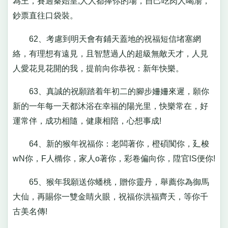
為王，賽過秦始皇;人人都捧你的場，自己吃肉人喝湯，
鈔票直往口袋裝。
62、考慮到明天會有鋪天蓋地的祝福短信堵塞網
絡，有理想有遠見，且智慧過人的超級無敵天才，人見
人愛花見花開的我，提前向你恭祝：新年快樂。
63、真誠的祝願踏着年初二的腳步姍姍來遲，願你
新的一年每一天都沐浴在幸福的陽光里，快樂常在，好
運常伴，成功相隨，健康相陪，心想事成!
64、新的猴年祝福你：老闆著你，橙碩闃你，廴梭
wN你，F人橢你，家人o著你，彩卷偏向你，陞官lS便你!
65、猴年我願送你蟠桃，贈你靈丹，舉薦你為御馬
大仙，再賜你一雙金睛火眼，祝福你洪福齊天，等你千
古美名傳!