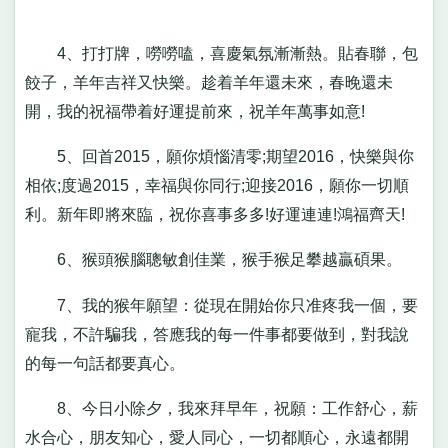
4、打打牌，嘮嘮嗑，喜慶氣氛漸漸熱。貼春聯，包
餃子，羊年吉祥又快樂。趁着羊年還未來，春晚還未
開，我的祝福帶着好運提前來，祝羊年萬事如意!
5、回首2015，願你煩惱清零;期望2016，快樂與你
相依;度過2015，幸福與你同行;迎接2016，願你一切順
利。新年即將來臨，祝你喜事多多!好運連連!鴻福齊天!
6、猴頭猴腦聰敏創佳業，猴手猴足攀越贏碩果。
7、我的猴年願望：從現在開始你只准疼我一個，要
寵我，不許騙我，答應我的每一件事都要做到，對我說
的每一句話都要真心。
8、今日小除夕，我來拜早年，祝願：工作舒心，薪
水合心，朋友知心，愛人同心，一切都順心，永遠都開