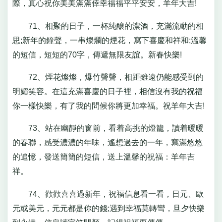
際，真心祝你美美滿滿倖幸福福平平安安，羊年大吉!
71、相聚的日子，一杯純釀的濃酒，充滿流動的相
思;新年的鐘聲，一串燦爛的煙花，寫下喜慶和祥和;溫馨
的短信，短短的70字，傳遞無限友誼。新春快樂!
72、煙花燦燦，爆竹聲聲，相距雖遠仍能感受到的
明媚笑容。在這充滿喜慶的日子裡，相信沒有我的祝福
你一樣快樂，有了我的問候你將更加幸福。祝羊年大吉!
73、站在幽靜的窗前，看着高挑的燈籠，讀着暖暖
的春聯，感受濃濃的年味，遙想過去的一年，寫滿悠悠
的追憶，發送簡簡的短信，送上溫馨的祝福：羊年吉
祥。
74、歡歡喜喜過新年，祝福信息看一看，日元、歐
元或美元，元元都是你的錢;遇到幸福莫轉彎，旦夕快樂