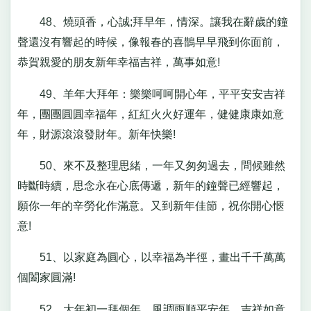
48、燒頭香，心誠;拜早年，情深。讓我在辭歲的鐘
聲還沒有響起的時候，像報春的喜鵲早早飛到你面前，
恭賀親愛的朋友新年幸福吉祥，萬事如意!
49、羊年大拜年：樂樂呵呵開心年，平平安安吉祥
年，團團圓圓幸福年，紅紅火火好運年，健健康康如意
年，財源滾滾發財年。新年快樂!
50、來不及整理思緒，一年又匆匆過去，問候雖然
時斷時續，思念永在心底傳遞，新年的鐘聲已經響起，
願你一年的辛勞化作滿意。又到新年佳節，祝你開心愜
意!
51、以家庭為圓心，以幸福為半徑，畫出千千萬萬
個闔家圓滿!
52、大年初一拜個年，風調雨順平安年，吉祥如意