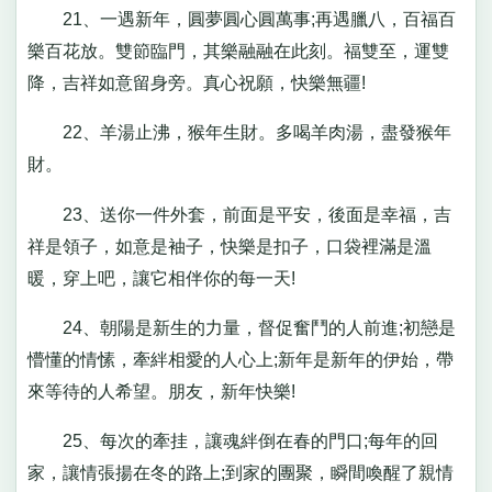
21、一遇新年，圓夢圓心圓萬事;再遇臘八，百福百
樂百花放。雙節臨門，其樂融融在此刻。福雙至，運雙
降，吉祥如意留身旁。真心祝願，快樂無疆!
22、羊湯止沸，猴年生財。多喝羊肉湯，盡發猴年
財。
23、送你一件外套，前面是平安，後面是幸福，吉
祥是領子，如意是袖子，快樂是扣子，口袋裡滿是溫
暖，穿上吧，讓它相伴你的每一天!
24、朝陽是新生的力量，督促奮鬥的人前進;初戀是
懵懂的情愫，牽絆相愛的人心上;新年是新年的伊始，帶
來等待的人希望。朋友，新年快樂!
25、每次的牽挂，讓魂絆倒在春的門口;每年的回
家，讓情張揚在冬的路上;到家的團聚，瞬間喚醒了親情