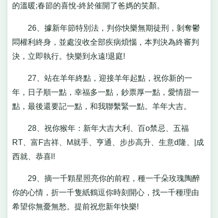
的溫暖;春節的喜悅-終於催開了爸媽的笑顏。
26、據新年節特別法，判你快樂無期徒刑，剝奪鬱
悶權利終身，並處沒收全部疾病煩惱，本判決為終審判
決，立即執行。快樂到永遠!退庭!
27、站在羊年終點，迎接羊年起點，祝你新的一
年，日子順一點，幸福多一點，鈔票厚一點，愛情甜一
點，最後還要記一點，和我聯繫緊一點。羊年大吉。
28、祝你猴年：新年大吉大利、百o禁忌、五福
RT、富F吉祥、M就手、亨通、步步高升、生意d隆、|成
西就、恭喜l!
29、摘一千顆星照亮你的前程，種一千朵玫瑰陶醉
你的心情，折一千隻紙鶴逗你時刻開心，找一千種理由
希望你無憂無愁。提前祝您新年快樂!