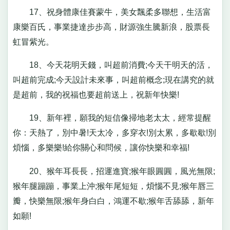
17、祝身體康佳賽蒙牛，美女飄柔多聯想，生活富
康樂百氏，事業捷達步步高，財源強生騰新浪，股票長
虹冒紫光。
18、今天花明天錢，叫超前消費;今天干明天的活，
叫超前完成;今天設計未來事，叫超前概念;現在講究的就
是超前，我的祝福也要超前送上，祝新年快樂!
19、新年裡，願我的短信像掃地老太太，經常提醒
你：天熱了，別中暑!天太冷，多穿衣!別太累，多歇歇!別
煩惱，多樂樂!給你關心和問候，讓你快樂和幸福!
20、猴年耳長長，招運進寶;猴年眼圓圓，風光無限;
猴年腿蹦蹦，事業上沖;猴年尾短短，煩惱不見;猴年唇三
瓣，快樂無限;猴年身白白，鴻運不歇;猴年舌舔舔，新年
如願!