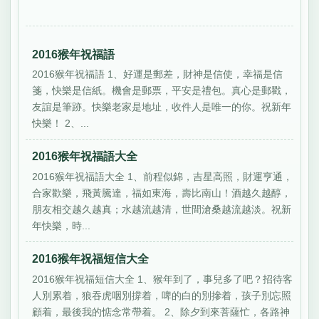
2016猴年祝福語
2016猴年祝福語 1、好運是郵差，財神是信使，幸福是信
箋，快樂是信紙。機會是郵票，平安是禮包。真心是郵戳，
友誼是筆跡。快樂老家是地址，收件人是唯一的你。祝新年
快樂！ 2、...
2016猴年祝福語大全
2016猴年祝福語大全 1、前程似錦，吉星高照，財運亨通，
合家歡樂，飛黃騰達，福如東海，壽比南山！酒越久越醇，
朋友相交越久越真；水越流越清，世間滄桑越流越淡。祝新
年快樂，時...
2016猴年祝福短信大全
2016猴年祝福短信大全 1、猴年到了，事兒多了吧？招待客
人別累着，狼吞虎咽別撐着，啤的白的別摻着，孩子別忘照
顧着，最後我的惦念常帶着。 2、除夕到來菩薩忙，各路神