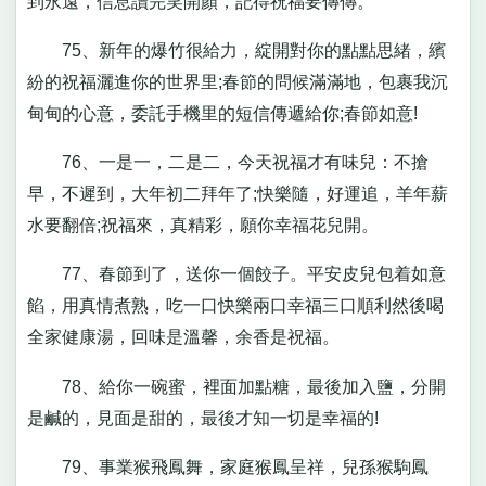
到永遠，信息讀完笑開顏，記得祝福要傳傳。
75、新年的爆竹很給力，綻開對你的點點思緒，繽
紛的祝福灑進你的世界里;春節的問候滿滿地，包裹我沉
甸甸的心意，委託手機里的短信傳遞給你;春節如意!
76、一是一，二是二，今天祝福才有味兒：不搶
早，不遲到，大年初二拜年了;快樂隨，好運追，羊年薪
水要翻倍;祝福來，真精彩，願你幸福花兒開。
77、春節到了，送你一個餃子。平安皮兒包着如意
餡，用真情煮熟，吃一口快樂兩口幸福三口順利然後喝
全家健康湯，回味是溫馨，余香是祝福。
78、給你一碗蜜，裡面加點糖，最後加入鹽，分開
是鹹的，見面是甜的，最後才知一切是幸福的!
79、事業猴飛鳳舞，家庭猴鳳呈祥，兒孫猴駒鳳