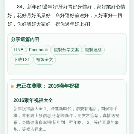
84、新年好!過年好!牙好胃好身體好，家好業好心情
好，花好月好風景好，命好運好前途好，人好事好一切
好，你好我好大家好，祝你過年好上好!
分享這篇內容
LINE
Facebook
複製分享文案
複製連結
下載TXT
複製全文
您正在瀏覽： 2016猴年祝福
2016猴年祝福大全
新年祝福語大全 1、跨進新時代，聯繫有電話，問候靠手
機，還有網上發信息;今朝迎新年，朋友常惦念，真情送祝
福，身體健康多幸福!新年到，拜年咯。 2、等待喜慶的鞭
炮，等候吉祥來...