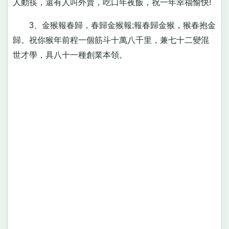
人動筷，還有人叫外賣，吃口年夜飯，祝一年幸福愉快!
3、金猴報春歸，春歸金猴報;報春歸金猴，猴春抱金
歸。祝你猴年前程一個筋斗十萬八千里，兼七十二變混
世才學，具八十一種創業本領。