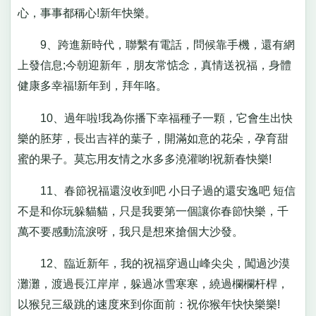
心，事事都稱心!新年快樂。
9、跨進新時代，聯繫有電話，問候靠手機，還有網
上發信息;今朝迎新年，朋友常惦念，真情送祝福，身體
健康多幸福!新年到，拜年咯。
10、過年啦!我為你播下幸福種子一顆，它會生出快
樂的胚芽，長出吉祥的葉子，開滿如意的花朵，孕育甜
蜜的果子。莫忘用友情之水多多澆灌喲!祝新春快樂!
11、春節祝福還沒收到吧 小日子過的還安逸吧 短信
不是和你玩躲貓貓，只是我要第一個讓你春節快樂，千
萬不要感動流淚呀，我只是想來搶個大沙發。
12、臨近新年，我的祝福穿過山峰尖尖，闖過沙漠
灘灘，渡過長江岸岸，躲過冰雪寒寒，繞過欄欄杆桿，
以猴兒三級跳的速度來到你面前：祝你猴年快快樂樂!