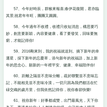
57、今年好時辰，群猴來報喜;春伊花復開，君亦臨
其景;祝君年年旺，團團又圓圓。
58、今年過年不收禮，收禮只收短消息，構思要巧
妙，創意要新穎，內容要健康，看了要發笑，回味要無
窮，才能記得你!
59、2016剛來到，我的祝福就送到。摘下新年的幸
運星，採下新年的忘憂草，添句新年的祝福語，加上新
年的思念心。願新的一年裡平安、健康、幸福陪伴你!
60、距離之隔並不意味分離，疏於聯繫並不意味忘
記，不能相見並不意味冷漠，一切只因為我們都活在忙
碌交織的歲月里，但我依然記得你，祝你春節快樂!
61、祝你新年：好事都成雙，出門最風光，天下你