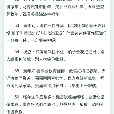
健康年，財源廣進發財年，美夢成真成功年，五穀豐登
豐收年，祝君美美滿滿幸福年!
53、新年到，送你一件外套：口袋叫溫暖;領子叫關
懷;袖子叫體貼;扣子叫思念;讓這件外套緊緊伴著你渡過每
一分每一秒，一定要幸福喔!
54、祝您：打牌運氣拉不住，豹子金花把把出，別
人瞪眼你笑臉，別人掏錢你收錢。
55、新年好!喜鵲登枝賀佳節，傲雪紅梅把春鬧。天
涯海角同聚首，團團圓圓皆歡笑。臘盡春歸新萬象，紫
燕銜泥築家巢。美滿幸福浴春風，卯年更上一層樓。
56、猴年送你五隻猴：機靈詭秘如獼猴，健康快樂
像馬猴，富貴悠然似金絲猴，無憂無慮比猿猴，聰明伶
俐勝孫猴。