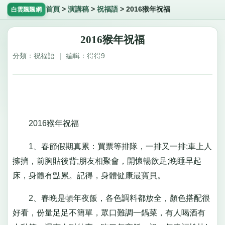
首頁
>
演講稿
>
祝福語
>
2016猴年祝福
白雲飄飄網
2016猴年祝福
分類：祝福語 ｜ 編輯：得得9
2016猴年祝福
1、春節假期真累：買票等排隊，一排又一排;車上人
擁擠，前胸貼後背;朋友相聚會，開懷暢飲足;晚睡早起
床，身體有點累。記得，身體健康最寶貝。
2、春晚是頓年夜飯，各色調料都放全，顏色搭配很
好看，份量足足不簡單，眾口難調一鍋菜，有人喝酒有