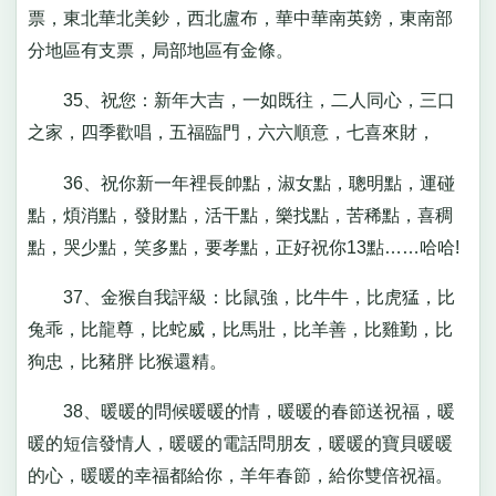
票，東北華北美鈔，西北盧布，華中華南英鎊，東南部
分地區有支票，局部地區有金條。
35、祝您：新年大吉，一如既往，二人同心，三口
之家，四季歡唱，五福臨門，六六順意，七喜來財，
36、祝你新一年裡長帥點，淑女點，聰明點，運碰
點，煩消點，發財點，活干點，樂找點，苦稀點，喜稠
點，哭少點，笑多點，要孝點，正好祝你13點……哈哈!
37、金猴自我評級：比鼠強，比牛牛，比虎猛，比
兔乖，比龍尊，比蛇威，比馬壯，比羊善，比雞勤，比
狗忠，比豬胖 比猴還精。
38、暖暖的問候暖暖的情，暖暖的春節送祝福，暖
暖的短信發情人，暖暖的電話問朋友，暖暖的寶貝暖暖
的心，暖暖的幸福都給你，羊年春節，給你雙倍祝福。