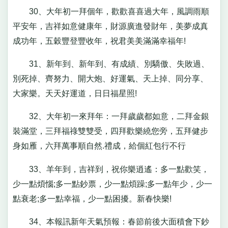
30、大年初一拜個年，歡歡喜喜過大年，風調雨順
平安年，吉祥如意健康年，財源廣進發財年，美夢成真
成功年，五穀豐登豐收年，祝君美美滿滿幸福年!
31、新年到、新年到、有成績、別驕傲、失敗過、
別死掉、齊努力、開大炮、好運氣、天上掉、同分享、
大家樂。天天好運道，日日福星照!
32、大年初一來拜年：一拜歲歲都如意，二拜金銀
裝滿堂，三拜福祿雙雙受，四拜歡樂繞您旁，五拜健步
身如雁，六拜萬事順自然.禮成，給個紅包行不行
33、羊年到，吉祥到，祝你樂逍遙：多一點歡笑，
少一點煩惱;多一點鈔票，少一點煩躁;多一點年少，少一
點衰老;多一點幸福，少一點困擾。新春快樂!
34、本報訊新年天氣預報：春節前後大面積會下鈔