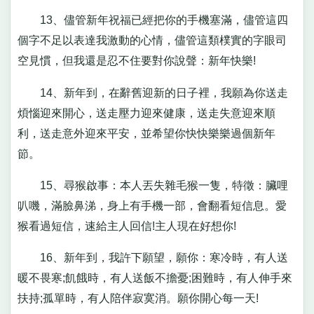
13、儘管新年祝福已經把你的手機塞滿，儘管這四
個字不足以表達我激動的心情，儘管這類樸實的字眼司
空見慣，但我還是忍不住要對你說聲：新年快樂!
14、新年到，在辭舊迎新的日子裡，我願為你送走
煩惱迎來開心，送走壓力迎來健康，送走失意迎來順
利，送走意外迎來平安，並希望你快快樂樂過個新年
節。
15、尋猴啟事：本人丟失雜毛猴一隻，特徵：臟哩
叭嘰，滿臉鼻涕，身上有手機一部，會翻看短信息。愛
猴看過短信，速給主人回信!主人現在好想你!
16、新年到，我許下願望，願你：寒冷時，有人送
暖不畏寒;飢餓時，有人送飯不擔憂;困難時，有人伸手來
扶持;孤單時，有人陪伴寂寞消。願你開心每一天!