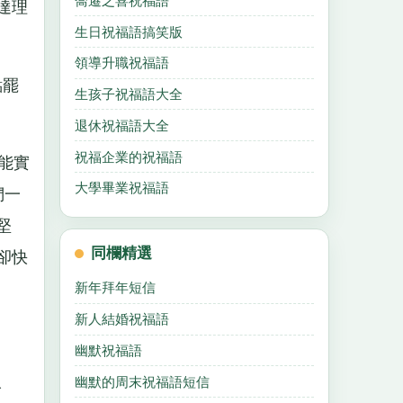
喬遷之喜祝福語
達理
生日祝福語搞笑版
領導升職祝福語
點罷
生孩子祝福語大全
退休祝福語大全
祝福企業的祝福語
能實
大學畢業祝福語
們一
堅
同欄精選
卻快
新年拜年短信
新人結婚祝福語
幽默祝福語
人
幽默的周末祝福語短信