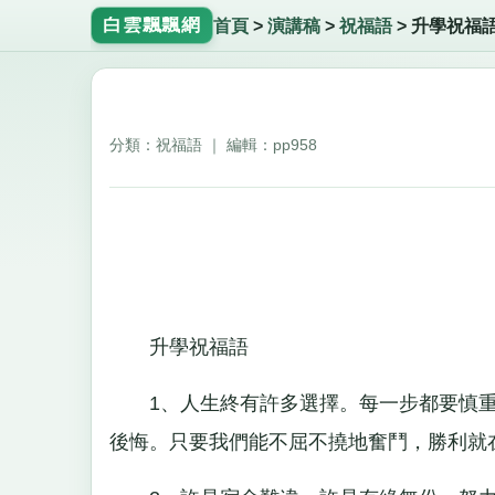
白雲飄飄網
首頁
>
演講稿
>
祝福語
>
升學祝福
分類：祝福語 ｜ 編輯：pp958
升學祝福語
1、人生終有許多選擇。每一步都要慎重
後悔。只要我們能不屈不撓地奮鬥，勝利就