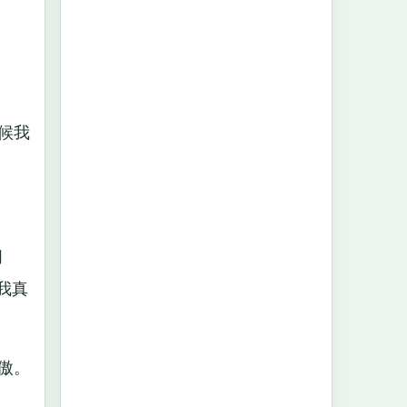
候我
朋
我真
傲。