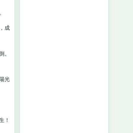
。
，成
倒。
陽光
生！