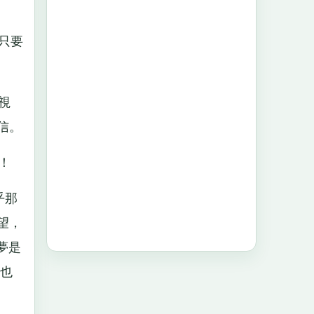
只要
視
信。
！
乎那
望，
夢是
也