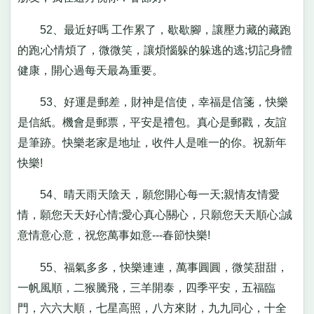
52、最近好嗎 工作累了，歇歇腳，讓壓力藏的藏跑
的跑;心情煩了，微微笑，讓煩惱躲的躲逃的逃;切記身體
健康，開心過每天最為重要。
53、好運是郵差，財神是信使，幸福是信箋，快樂
是信紙。機會是郵票，平安是禮包。真心是郵戳，友誼
是筆跡。快樂老家是地址，收件人是唯一的你。祝新年
快樂!
54、晴天雨天陰天，願您開心每一天;親情友情愛
情，願您天天好心情;愛心真心關心，只願您天天順心;誠
意情意心意，祝您萬事如意---春節快樂!
55、福氣多多，快樂連連，萬事圓圓，微笑甜甜，
一帆風順，二猴騰飛，三羊開泰，四季平安，五福臨
門，六六大順，七星高照，八方來財，九九同心，十全