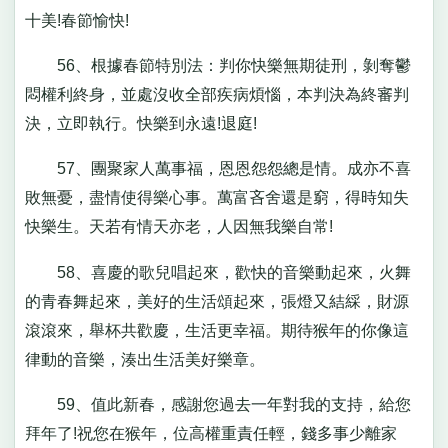
十美!春節愉快!
56、根據春節特別法：判你快樂無期徒刑，剝奪鬱
悶權利終身，並處沒收全部疾病煩惱，本判決為終審判
決，立即執行。快樂到永遠!退庭!
57、團聚家人萬事福，恩恩怨怨總是情。成亦不喜
敗無憂，盡情使得樂心事。萬富吝舍還是窮，得時知失
快樂生。天若有情天亦老，人因無我樂自常!
58、喜慶的歌兒唱起來，歡快的音樂動起來，火舞
的青春舞起來，美好的生活頌起來，張燈又結綵，財源
滾滾來，舉杯共歡慶，生活更幸福。期待猴年的你像這
律動的音樂，湊出生活美好樂章。
59、值此新春，感謝您過去一年對我的支持，給您
拜年了!祝您在猴年，位高權重責任輕，錢多事少離家