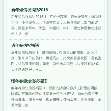
新年短信祝福語2016
新年短信祝福語2016 1、紅燈照萬家，鞭炮慶豐年；瑞雪映
大地，小草迎春天。清洗前佳美，玉兔喜開顏；出門來賀
喜，誠意來拜年。願您一年更比一年好，圓您和諧和睦過新
年！ 2、老...
過年短信祝福語
過年短信祝福語 1、鞭炮噼啪，打破昔日的煩惱；焰火升
空，迎來今日的美好；燈籠高掛，把快樂喜慶映照；喜氣盈
門，短信來湊熱鬧，願您：新年吉星高照，快樂沒有煩惱，
日子越過越好，幸...
猴年春節短信祝福語
猴年春節短信祝福語 1、甜甜的話語給你捎去甜甜的問候，
願這甜言蜜語伴隨你迎接新一年的到來! 2、願你抱着平安，
擁着健康，揣着幸福，攜着快樂，摟着溫馨，帶着甜蜜，牽
着財運，拽...