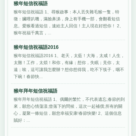
猴年短信祝福語
猴年短信祝福語 1、尋猴啟事：本人丟失雜毛猴一隻，特
徵：臟哩叭嘰，滿臉鼻涕，身上有手機一部，會翻看短信
息。愛猴看過短信，速給主人回信！主人現在好想你！ 2、
猴年祝福千萬言，...
猴年短信祝福語2016
猴年短信祝福語2016 1、老天，太藍！大海，太咸！人生，
太難！工作，太煩！和你，有緣；想你，失眠；見你，太
遠；唉，這可讓我怎麼辦？想你想得我，吃不下筷子，咽不
下碗！春節快...
猴年拜年短信祝福語
猴年拜年短信祝福語 1、偶爾的繁忙，不代表遺忘;春節的到
來，願您心情蕩漾;曾落下的問候，這次一起補償;所有的關
心，凝聚一條短信，願您幸福安康!春節快樂! 2、這個信息
賊好：...