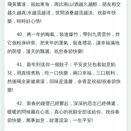
飛黃騰達，福如東海，壽比南山!酒越久越醇，朋友相交
越久越真;水越流越清，世間滄桑越流越淡。祝新年快
樂，時時好心情!
40、將一年的晦氣，裝進爆竹，帶到九霄雲外，炸
它個粉身碎骨。把來年的運氣，裝進禮花，讓幸福滿地
的萌發，漫天的飄灑。祝您春節快樂!
41、新年到送你一個餃子：平安皮兒包着如意餡
兒，用真情煮熟，吃一口快樂，兩口幸福，三口順利，
然後喝全家健康湯，回味是溫馨，余香是祝福!祝春節快
樂!
42、新春的鐘聲已經響起，深深的思念已經傳遞，
暖暖的問候藏在心底，真心的祝願全部送給你。祝你春
節快樂，萬事如意，財運滾滾，一生平安!