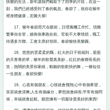
快樂的生活，新年讓我們截取下了四季的片段，在這一
刻，我們已經感受到了春的氣息。春節了，祝你在猴年
裡身體健康，宏圖大展!
17、猴年春節咫尺在眼前，日理萬機工作忙。瑣雜
繁事你全管，婚喪病事跑在前。官銜不大事情煩，職工
待遇多方聯。工會主席好領班。春節愉快美樂圓。
18、悠悠的雲柔柔的飄，紅火的日子祝福到，藍藍
的天青青的草，猴年的歌聲真美妙，紅紅的春聯長長的
笑，熱鬧的美景你家繞，動聽的歌歡快的舞，一條短信
一生朋友，春節快樂!
19、心底有個朋友，心情就會飛翔;心中有個希望，
笑容就會清爽;人生有個緣分，夢想就會綿長;平常有個問
候，幸福就會起航。願您擁有一切最珍貴美好的東西!