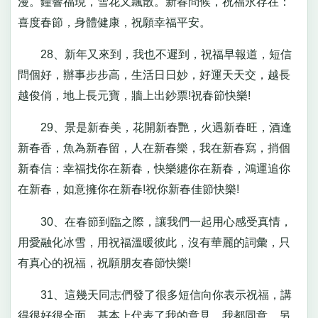
漫。鐘響福現，雪花又飄散。新春問候，祝福永存在：
喜度春節，身體健康，祝願幸福平安。
28、新年又來到，我也不遲到，祝福早報道，短信
問個好，辦事步步高，生活日日妙，好運天天交，越長
越俊俏，地上長元寶，牆上出鈔票!祝春節快樂!
29、景是新春美，花開新春艷，火遇新春旺，酒逢
新春香，魚為新春留，人在新春樂，我在新春寫，捎個
新春信：幸福找你在新春，快樂纏你在新春，鴻運追你
在新春，如意擁你在新春!祝你新春佳節快樂!
30、在春節到臨之際，讓我們一起用心感受真情，
用愛融化冰雪，用祝福溫暖彼此，沒有華麗的詞彙，只
有真心的祝福，祝願朋友春節快樂!
31、這幾天同志們發了很多短信向你表示祝福，講
得很好很全面，基本上代表了我的意見，我都同意，另