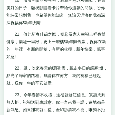
20、濃濃的情誼與祝福，綿綿的思念與問候，在這
美好的日子，願祝願隨着卡片帶給你溫馨的問候，盼你
能時常想到我，也希望你能知道，無論天涯海角我都深
深祝福你!新年快樂!
21、值此新春佳節之際，祝您及家人幸福吉祥身體
健康，樂馳千里猴，更上一層樓!新年辭舊歲，祝你在新
的一年裡，有新的開始，有新的收穫，新年快樂，萬事
如意!
22、風，吹來春天的暖陽;雪，飄走冬日的嚴寒;燈，
點亮了歸家的路程。無論你在何方，我的祝福已經起
航，送你一年的平安健康。
23、今年春節不收禮，送禮就發短信息。實惠周到
無人拒，祝福送到表誠意。你一言來我一語，遍地都是
新氣息。如果謝我就回禮，金印鈔票我不喜，唯獨不拒