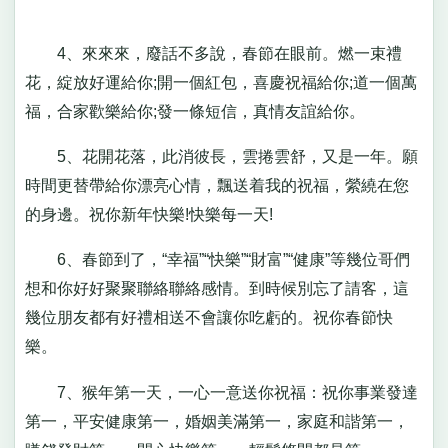
4、來來來，廢話不多說，春節在眼前。燃一束禮
花，綻放好運給你;開一個紅包，喜慶祝福給你;道一個萬
福，合家歡樂給你;發一條短信，真情友誼給你。
5、花開花落，此消彼長，雲捲雲舒，又是一年。願
時間更替帶給你漂亮心情，飄送着我的祝福，縈繞在您
的身邊。祝你新年快樂!快樂每一天!
6、春節到了，“幸福”“快樂”“財富”“健康”等幾位哥們
想和你好好聚聚聯絡聯絡感情。到時候別忘了請客，這
幾位朋友都有好禮相送不會讓你吃虧的。祝你春節快
樂。
7、猴年第一天，一心一意送你祝福：祝你事業發達
第一，平安健康第一，婚姻美滿第一，家庭和諧第一，