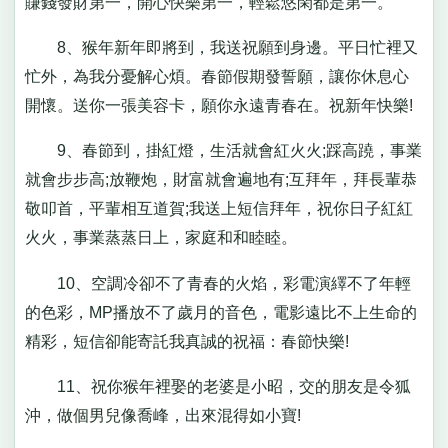
賺錢發財第一，開心快樂第一，輕鬆悠閑都是第一。
8、猴年新年即將到，我送祝願到身邊。平日忙裡又
忙外，為我分憂解心煩。春節假期發誓願，讓你休息心
開懷。送你一張美容卡，願你永遠青春在。祝新年快樂!
9、春節到，掛紅燈，生活就會紅火火;踩高蹺，事業
就會步步高;放鞭炮，財富就會遍地有;互拜年，拜長輩恭
敬叩首，平輩相互道賀;我送上短信拜年，祝你日子紅紅
火火，事業蒸蒸日上，家庭和和睦睦。
10、空調冷卻不了青春的火焰，彩電演繹不了年輕
的色彩，MP播放不了歲月的音色，電影遠比不上生命的
精彩，短信卻能寄託我真誠的祝福：春節快樂!
11、祝你猴年裡娶的老婆是小昭，交的朋友是令狐
沖，做個男兒像喬峰，出來混得如小寶!