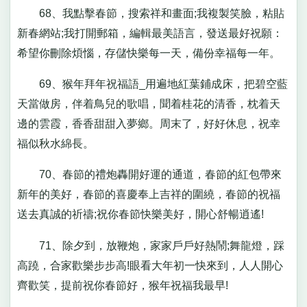
68、我點擊春節，搜索祥和畫面;我複製笑臉，粘貼
新春網站;我打開郵箱，編輯最美語言，發送最好祝願：
希望你刪除煩惱，存儲快樂每一天，備份幸福每一年。
69、猴年拜年祝福語_用遍地紅葉鋪成床，把碧空藍
天當做房，伴着鳥兒的歌唱，聞着桂花的清香，枕着天
邊的雲霞，香香甜甜入夢鄉。周末了，好好休息，祝幸
福似秋水綿長。
70、春節的禮炮轟開好運的通道，春節的紅包帶來
新年的美好，春節的喜慶奉上吉祥的圍繞，春節的祝福
送去真誠的祈禱;祝你春節快樂美好，開心舒暢逍遙!
71、除夕到，放鞭炮，家家戶戶好熱鬧;舞龍燈，踩
高蹺，合家歡樂步步高!眼看大年初一快來到，人人開心
齊歡笑，提前祝你春節好，猴年祝福我最早!