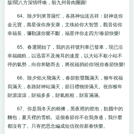
版!聞八方深情呼喚，盼九州骨肉團圓!
64、除夕到來菩薩忙，各路神仙送吉祥：財神送你
金元寶，壽星保你身安康，文殊給你大智慧，觀音佑你
幸福長，彌勒讓你樂不斷，福星伴你走四方!春節快樂!
65、春運開始了，我的吉祥號列車已發車，現已沿
幸福鐵軌，以迅雷不及掩耳的速度，以大站不歇小站不
停的氣勢，向你奔馳而去，將祝福捎給你!祝你春節快樂!
66、除夕焰火飛滿天，春節歌聲飄滿天，猴年祝福
寫滿天，各路財神站滿天，節日禮物掛滿天。祝你猴年
財源滾滾，財福多多，財氣粗粗，財富滿滿。
67、你是我冬天的棉襖，黑夜裡的燈泡，飢餓中的
麵包，夏天裡的雪糕。這個春節你不在我身邊，我什麼
都沒有了。只有把思念編成短信祝你新春快樂。