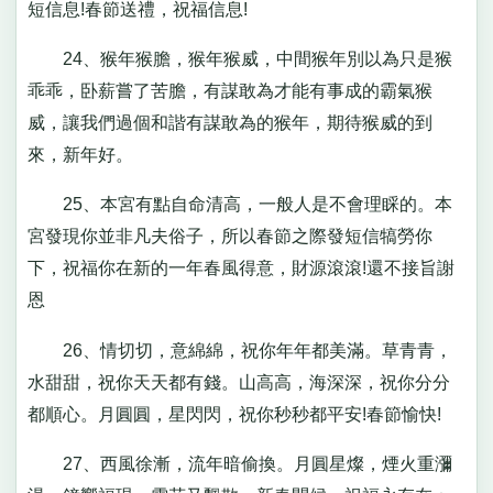
短信息!春節送禮，祝福信息!
24、猴年猴膽，猴年猴威，中間猴年別以為只是猴
乖乖，卧薪嘗了苦膽，有謀敢為才能有事成的霸氣猴
威，讓我們過個和諧有謀敢為的猴年，期待猴威的到
來，新年好。
25、本宮有點自命清高，一般人是不會理睬的。本
宮發現你並非凡夫俗子，所以春節之際發短信犒勞你
下，祝福你在新的一年春風得意，財源滾滾!還不接旨謝
恩
26、情切切，意綿綿，祝你年年都美滿。草青青，
水甜甜，祝你天天都有錢。山高高，海深深，祝你分分
都順心。月圓圓，星閃閃，祝你秒秒都平安!春節愉快!
27、西風徐漸，流年暗偷換。月圓星燦，煙火重瀰