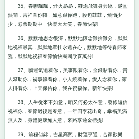
35、春聯飄飄，煙火裊裊，鞭炮飛舞身旁繞，滿堂
熱鬧，吉祥圍你轉，如意跟你跑，腰包鼓鼓，煩惱少
少，彩票期期中，快樂天天笑，春節快樂!
36、默默地思念很深，默默地懷念難捨難分，默默
地祝福最真，默默地牽挂永遠在心，默默地等待春節來
臨，默默地祝福春節愉快團圓欣喜萬分!
37、願運氣追着你，美事跟着你，金錢貼着你，貴
人幫助你，禍事躲着你，小人繞着你，愛人念着你，家
人掛着你，上天保佑你，我在祝福你。新年快樂!
38、人生從來不如意，咱又何必太在意，發條短信
祝福你，春節過後是春意，一年四季花出奇，幸福美滿
無人及，身體健康如人意，來路享通金榜提!
39、前程似錦，吉星高照，財運亨通，合家歡樂，