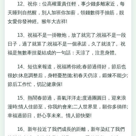
12、祝你：位高權重責任輕，事少錢多離家近，每
天睡到自然醒，別人加班你加薪，領錢數得手抽筋，靚
女愛你發神經。猴年大吉祥!
13、祝福不是一掛鞭炮，放了就完了;祝福不是一段
日子，過了就算了;祝福不是一個承諾，久了就淡了。祝
福是無數牽挂凝結成的一句話：天涼了，注意身體。
14、短信來報道，祝福將你繞;春節過得好，節后也
很妙;休息調整后，身輕憂愁拋;初春天仍涼，鍛煉不能少;
節后工作忙，切記健康保!
15、熱鬧春節過，喜氣洋洋走;度過團圓日，迎來浪
漫時;情人佳節至，你我約會來;二人世界里，願你多徜徉;
幸福過節日，舒心享未來。情人節快樂!
16、新年拉近了我們成長的距離，新年染紅了我們