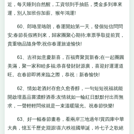
近，每天睡到自然醒，工資領到手抽筋，獎金多到車來
運，別人加班你加薪。猴年鴻運!
60、郎咯里咯朗，春運開始第一天，發個短信問問
安;春節長假將到來，歸家團聚心期待;車票爭取提前買，
貴重物品隨身帶;祝你春運旅途愉快!
61、吉祥如意慶新喜，百福齊聚賀新春;在一起團圓
美滿，聚一家和睦多福;恭喜發財財源廣，喜迎好運運道
旺。在春節即將來臨之際，恭祝：新春愉快!
62、情如老酒封存愈久愈香醇，一句短短祝福就能
開啟壇蓋品嘗濃醇酒香;友情就如一輪紅日默默付出而無
求，一聲輕輕問候就是一束溫暖陽光。祝春節快樂!
63、好一幅春節畫卷，看兩岸三地過年!賞四庫中華
大典，憶五千歷史淵源!喜六秩祖國華誕，吟七子之歌絕