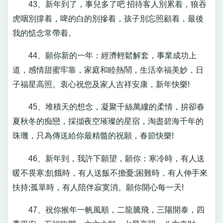
43、新年到了，事兒多了吧 招待客人別累着，狼吞
虎咽別撐着，啤的白的別摻着，孩子別忘照顧着，最後
我的惦念常帶着。
44、願你新的一年：經濟輕鬆解套，事業成功上
道，感情甜蜜牢靠，家庭和睦熱鬧，生活幸福美妙，日
子福星高照。衷心祝您及家人吉祥安康，新年快樂!
45、堆積天的想念，凝聚千絲萬縷的柔情，拚卻春
夏秋冬的痴戀，採擷夜空璀璨的星宿，淘盡碧海千年的
珠璣，只為傳送給你最精髓的祝願，春節快樂!
46、新年到，我許下願望，願你：寒冷時，有人送
暖不畏寒;飢餓時，有人送飯不擔憂;困難時，有人伸手來
扶持;孤單時，有人陪伴寂寞消。願你開心每一天!
47、祝你猴年一帆風順，二龍騰飛，三陽開泰，四