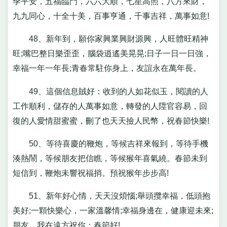
季平安，五福臨門，六六大順，七星高照，八方來財，
九九同心，十全十美，百事亨通，千事吉祥，萬事如意!
48、新年到，願你家興業興財源興，人旺體旺精神
旺;嘴巴整日樂歪歪，腦袋逍遙美晃晃;日子一日一日強，
幸福一年一年長;青春常駐你身上，友誼永在萬年長。
49、這個信息賊好：收到的人如花似玉，閱讀的人
工作順利，儲存的人萬事如意，轉發的人陞官容易，回
復的人愛情甜蜜蜜，刪了也天天撿人民幣，祝春節快樂!
50、等待喜慶的鞭炮，等候吉祥來報到，等待手機
湊熱鬧，等候朋友把信瞧，等候猴年喜氣繞。春節未到
短信到，鞭炮未響祝福捎。預祝猴年步步高!
51、新年好心情，天天沒煩惱;舉頭攬幸福，低頭抱
美好;一顆快樂心，一家溫馨情;幸福身邊在，健康迎未來;
朋友，我在遠方祝你：春節好!