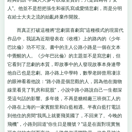
人”。他並不是想把張生和崔氏寫成愛情悲劇，而是分明
在給士大夫之流的始亂終棄作開脫。
而真正打破這種將“悲劇當喜劇寫”這種模式的現當代
作品中，我認為近期發表在《收穫》上的路內的《少年
巴比倫》功不可沒。書中的主人公路小路是一個在文本
中覺醒的人。《少年巴比倫》的主題並不是寫悲劇，但
它看到了悲劇的本質，即故事中的人發現故事本身連帶
他自己也是悲劇。路小路上中學時，數學老師曾用凄涼
的眼神看着他說：“路小路是個悲觀的人，因為他在拋物
線里看見了乳房和屁股”，小說中路小路說自己一生都深
受這句話的影響。多年後，不再是糖精廠三班倒工人的
小路在上海的一家賓館里和白藍相遇。半夜白藍打電話
到他住的房間“我馬上就要飛英國了，不回來了。今晚的
飛機”，小路則回道“你生日是幾號？”這是在面對現實無