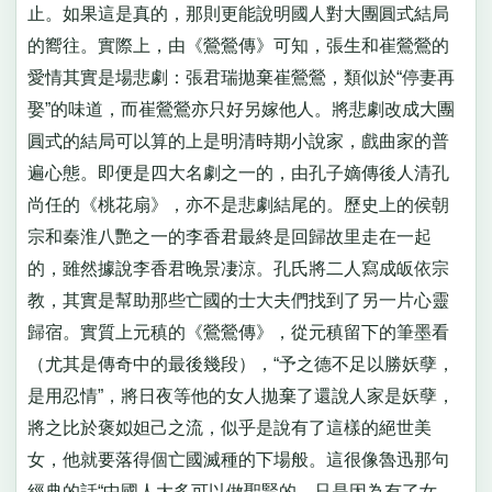
止。如果這是真的，那則更能說明國人對大團圓式結局
的嚮往。實際上，由《鶯鶯傳》可知，張生和崔鶯鶯的
愛情其實是場悲劇：張君瑞拋棄崔鶯鶯，類似於“停妻再
娶”的味道，而崔鶯鶯亦只好另嫁他人。將悲劇改成大團
圓式的結局可以算的上是明清時期小說家，戲曲家的普
遍心態。即便是四大名劇之一的，由孔子嫡傳後人清孔
尚任的《桃花扇》，亦不是悲劇結尾的。歷史上的侯朝
宗和秦淮八艷之一的李香君最終是回歸故里走在一起
的，雖然據說李香君晚景凄涼。孔氏將二人寫成皈依宗
教，其實是幫助那些亡國的士大夫們找到了另一片心靈
歸宿。實質上元稹的《鶯鶯傳》，從元稹留下的筆墨看
（尤其是傳奇中的最後幾段），“予之德不足以勝妖孽，
是用忍情”，將日夜等他的女人拋棄了還說人家是妖孽，
將之比於褒姒妲己之流，似乎是說有了這樣的絕世美
女，他就要落得個亡國滅種的下場般。這很像魯迅那句
經典的話“中國人大多可以做聖賢的，只是因為有了女