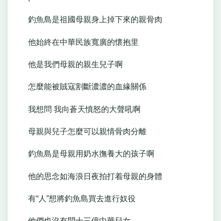
釣魚島是祖國母親身上掉下來的親骨肉
他始終在中華民族寬廣的懷抱里
他是我們母親的親生兒子啊
怎麼能被賊寇割斷濃濃的血緣關係
我想問 我向蒼天憤怒的大聲吼啊
母親與兒子怎麼可以親情骨肉分離
釣魚島是母親用奶水撫養大的孩子啊
他的思念如海浪日夜拍打着母親的身體
有“人”想將釣魚島買去進行奴役
他們也沒有問十三億中華兒女