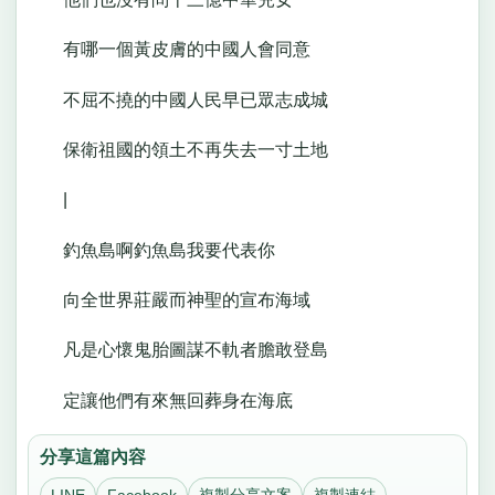
有哪一個黃皮膚的中國人會同意
不屈不撓的中國人民早已眾志成城
保衛祖國的領土不再失去一寸土地
|
釣魚島啊釣魚島我要代表你
向全世界莊嚴而神聖的宣布海域
凡是心懷鬼胎圖謀不軌者膽敢登島
定讓他們有來無回葬身在海底
分享這篇內容
LINE
Facebook
複製分享文案
複製連結