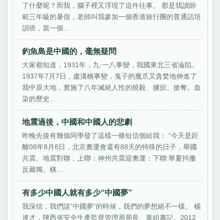
了什麼呢？而我，腦子裡又浮現了這件往事。 那是我讀師
範三年級的暑假，老師叫我參加一個香港旅行團的普通話培
訓班，當一個...
釣魚島是中國的，毫無疑問
大家都知道，1931年，九·一八事變，我國東北三省淪陷。
1937年7月7日，盧溝橋事變，鬼子的魔爪又貪婪地伸進了
我中原大地，實施了八年滅絕人性的燒殺、擄掠、搶奪。血
染的歷史...
地震過後，中國和中國人的悲劇
昨晚先後有幾個同學發了這樣一條短信個給我： “今天是距
離08年8月8日，北京奧運會還有88天的特殊的日子，舉國
共震。地震對聯，上聯：神州共震迎奧運：下聯:華夏抖擻
反藏獨。橫...
有多少中國人就有多少“中國夢”
我深信，我們談“中國夢”的時候，我們的夢想絕不一樣。 楊
達才，陝西省安全生產監督管理局局長、黨組書記。2012