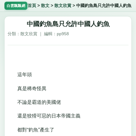
首頁
>
散文
>
散文欣賞
>
中國釣魚島只允許中國人釣魚
白雲飄飄網
中國釣魚島只允許中國人釣魚
分類：散文欣賞 ｜ 編輯：pp958
這年頭
真是稀奇怪異
不論是霸道的美國佬
還是狡猾可惡的日本帝國主義
都對“釣魚”產生了