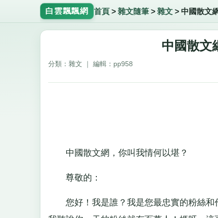
白雲飄飄網
首頁
>
雜文隨筆
>
雜文
>
中國散文
中國散文
分類：雜文 ｜ 編輯：pp958
中國散文網，你叫我情何以堪？
尊敬的：
您好！我是誰？我是您最忠實的粉絲和作