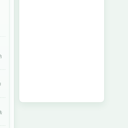
的
華
去