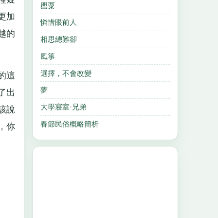
罌粟
更加
憐惜眼前人
越的
相思總難卻
風箏
選擇，不會改變
的這
夢
了出
大學寢室·兄弟
該說
春節民俗概略簡析
，你