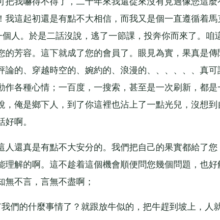
可把我嚇得不得了，二十年來我還從來沒有見過像您這麼
！我這起初還是有點不大相信，而我又是個一直遵循着馬
的一個人。於是二話沒說，逃了一節課，投奔你而來了。咱
您的芳容。這下就成了您的會員了。眼見為實，果真是傳
評論的、穿越時空的、婉約的、浪漫的、、、、、、真可
動作各種心情；一百度，一搜索，甚至是一次刷新，都是
說，俺是鄉下人，到了你這裡也沾上了一點光兒，沒想到
話好啊。
人還真是有點不大安分的。我們把自己的果實都給了您
能理解的啊。這不趁着這個機會順便問您幾個問題，也好
知無不言，言無不盡啊；
我們的什麼事情了？就跟放牛似的，把牛趕到坡上，人