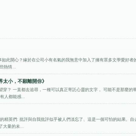
何事如此開心？緣於在公司小有名氣的我無意中加入了擁有眾多文學愛好者
熱情...
界太小，不願離開你》
望穿？ 一直都去追尋，一種可以真正寄託心靈的文字， 可能不是那麼的
人都能感...
的精英們: 批評與自我批評似乎被人們淡忘了、這是一個可怕的結果。自
大量的未...