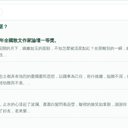
堪？
2年全國散文作家論壇一等獎。
是在玫瑰花開的月下，嬌嫩如玉的面額，不知怎麼被流星點紅？在那離別的一瞬，
..
志士都具有強烈的憂國憂民思想，以國事為己任，前仆後繼，臨難不屈，
劫難而不衰。...
，止水的心漾起了波瀾。蕭蕭白髮閃着晶瑩，皺褶的臉笑如童顏，謝謝你
好友，老來樂...