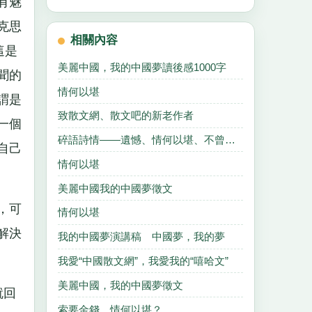
有魅
克思
相關內容
這是
美麗中國，我的中國夢讀後感1000字
聞的
情何以堪
謂是
致散文網、散文吧的新老作者
一個
碎語詩情——遺憾、情何以堪、不曾改變
自己
情何以堪
美麗中國我的中國夢徵文
，可
情何以堪
解決
我的中國夢演講稿 中國夢，我的夢
我愛“中國散文網”，我愛我的“嘻哈文”
美麗中國，我的中國夢徵文
就回
索要金錢，情何以堪？