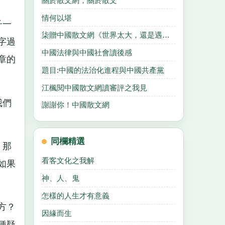
關於散文網，關於散文
情何以堪
子一
柒贈中國散文網《世界太大，還是遇見你，世界太小，不願離開你》
字過
中國法律與中國社會讀後感
章的
題目:中國的法治化進程與中國共產黨
江楓閱中國散文網讀審評之我見
我們
謝謝你！中國散文網
同欄精選
，那
看客文化之我解
如果
神、人、鬼
怎樣的人生才有意義
方？
因緣而生
種疑