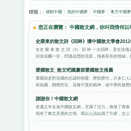
標籤：
感動中國
我的中國夢
中國夢
東方中國夢
您正在瀏覽： 中國散文網，你叫我情何以
史榮東的散文詩《回眸》獲中國散文學會201
史史 榮 東 散 文 詩（3） 回 眸 一次回眸，
回首宛爾一笑，閃過晶瑩的流星，拖着長長的情絲，投.
愛國散文_散文吧國慶節愛國散文推薦
愛國就是對祖國的忠誠和熱愛。歷朝歷代，許多仁人
衛祖國，關懷民生，這種可貴的精神，使中華民族歷經
謝謝你！中國散文網
老邁之年走進中國散文網，充滿了活力，煥發了青春
我有了舞文弄墨的文壇。我以心語結識了方家，交上了