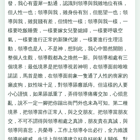
發，我心有靈犀一點通，認識到領導與我雖地位有殊，
但人性一也；領導與我，雖身份有別，但慾望一也；領
導與我，雖貧賤有差，但情性一樣；領導與我一樣，一
樣要吃飯睡覺，一樣要嫁女兒娶媳婦，一樣要呼吸空
氣，一樣要進行正常的新陳代謝，一樣要進行生理活
動，領導也是人，不是神，想到此，我心中豁然開朗，
整個人生觀，領導觀都為之煥然一新。與領導相處有三
個境界：最低境界是把領導視若神明，在領導面前唯唯
諾諾，馬首是瞻，在領導面前象一隻通了人性的喪家的
癩皮狗，奴性味十足，對領導舔癰舐痔。但這樣的人要
小心謹慎，如果舔舐重了，弄得領導痛癢交加，心煩意
亂，說不一定一腳把你踹出衙門外也未為可知。第二種
境界，把領導當作正常人，與之交朋友。把領導當朋友
交，不可不謂得與領導相處之真諦，朋友貴在真誠，與
領導同喜悲，共榮辱，工作上領導令出必行，全力維護
領導的權威，生活上與領導建立好良好的私人關係，對