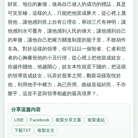
財富、地位的象徵，做為自己做人的成功的標誌，真是
可笑至極，這樣的人，只能把他當成豚犬，從心裡上蔑
視他，讓他感到世上自有公理在，舉頭三尺有神明；讓
他感到水可覆舟，讓他感到人民的偉大；讓他感到自己
的卑微，讓他自己把權力關進制度的籠子里，不敢胡作
非為。對於這樣的領導，你可以以一個智者、仁者和悲
者的心胸審視他的小丑行徑，從心裡上把他當成妓女，
你越作賤他，他越開心，妓女本性就是下賤的，把這樣
的領導當成妓女，玩弄於股掌之間，翻新花樣取悅於
他，利用他手中權力，為已所用、曲線造福於民，不亦
樂乎，這豈不是與領導相處的最高境界？。
分享這篇內容
LINE
Facebook
複製分享文案
複製連結
下載TXT
複製全文