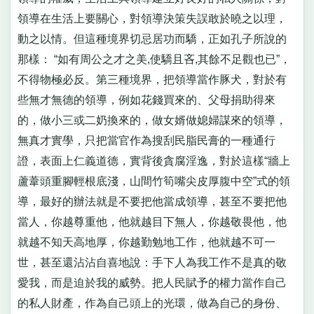
領導在生活上要關心，對領導決策失誤敢於曉之以理，
動之以情。但這種境界切忌居功而驕，正如孔子所說的
那樣： “如有周公之才之美,使驕且吝,其餘不足觀也已”，
不得物極必反。第三種境界，把領導當作豚犬，對於有
些無才無德的領導，例如花錢買來的、父母捐助得來
的，做小三或二奶換來的，做女婿做媳婦謀來的領導，
無真才實學，只把當官作為搜刮民脂民膏的一種通行
證，表面上仁義道德，實背後貪腐淫逸，對於這樣“牆上
蘆葦頭重腳輕根底淺，山間竹筍嘴尖皮厚腹中空”式的領
導，最好的辦法就是不要把他當成領導，甚至不要把他
當人，你越尊重他，他就越目下無人，你越敬畏他，他
就越不知天高地厚，你越勤勉地工作，他就越不可一
世，甚至還沾沾自喜地說：手下人為我工作不是真的敬
愛我，而是迫於我的威勢。把人民賦予的權力當作自己
的私人財產，作為自己頭上的光環，做為自己的身份、