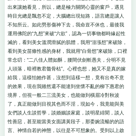
出來讓她看見，所以，總是極力關閉心靈的窗戶，遇見
時目光總是飄忽不定，大腦總出現短路，語言總是讓人
不知所云。如此勞形傷神下去，我命豈不休也，最後我
運用佛陀的“九想”來破“六欲”，認為一切事物都時緣起性
滅的，看到美女溫潤滑膩的肌體，我用“澎漲想”來破除，
看到美女苗條性感的身材，我就用“白骨想”來破除，口裡
常念叨：“二八佳人體如酥，腰間伏劍斬愚夫，分明不見
人頭落，暗裡教君髓骨枯”。心裡也想，她又不是真的嫁
給我，這樣怕她作甚，沒想到這樣一想，竟有出奇不意
的效果，現在我雖然還不能達到坐懷不亂的柳下惠君的
境界，但視一般二三流美女，也能做到橫眉冷對秋波
了，真正能做到目視其色而不淫，現如今，我竟能與美
女們談人生談哲學，談婚姻談家庭，談明星緋聞，談人
性善惡，甚至能當美女面講黃段子，那委婉流暢的的語
言、神情自若的神態，以往是不可想象的。受到以上啟