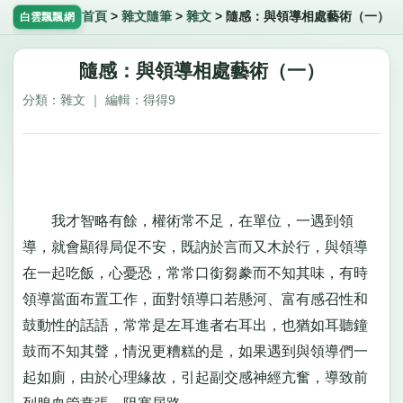
首頁
>
雜文隨筆
>
雜文
>
隨感：與領導相處藝術（一）
白雲飄飄網
隨感：與領導相處藝術（一）
分類：雜文 ｜ 編輯：得得9
我才智略有餘，權術常不足，在單位，一遇到領
導，就會顯得局促不安，既訥於言而又木於行，與領導
在一起吃飯，心憂恐，常常口銜芻豢而不知其味，有時
領導當面布置工作，面對領導口若懸河、富有感召性和
鼓動性的話語，常常是左耳進者右耳出，也猶如耳聽鐘
鼓而不知其聲，情況更糟糕的是，如果遇到與領導們一
起如廁，由於心理緣故，引起副交感神經亢奮，導致前