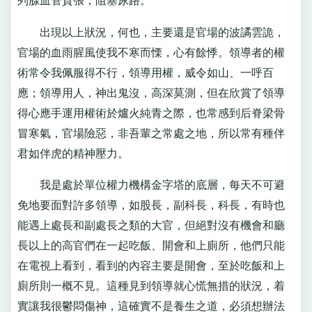
列腺血管賁張，阻塞尿路。
出現以上狀況，何也，主要還是官場的波譎雲詭，
官場的血雨腥風使我不寒而慄，心有餘悸。領導者的權
術常令我佩服得不行，領導用權，威令如山、一呼百
應；領導用人，神出鬼沒，高深莫測，但在欣賞了領導
得心應手運用權術於爐火純青之際，也常感到后脊梁骨
冒寒氣，官場險惡，非吾輩之常處之地，所以常有種伴
君如伴虎的精神壓力。
我是處於單位權力機構金字塔的底層，每天不可避
免地要面對許多領導，如股長，副科長，科長，有時也
能遇上處長和副處長之類的大官，但絕對沒有機會和廳
長以上的高官們在一起吃飯、開會和上廁所，他們只能
在電視上看到，看到的內容主要是開會，至於吃飯和上
廁所則一概不見。這種見到領導就心慌無措的狀況，着
實讓我很鬱悶傷神，這確實不是養生之道，必須想辦法