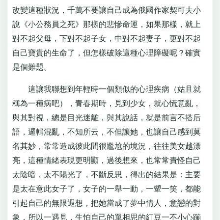
改變這種狀況，千萬不要讓自己成為俄國作家契可夫小
說《小公務員之死》那樣的悲慘命運，如果那樣，就上
對不起父母，下對不起子女，中對不起妻子，更對不起
自己寶貴的生命了，但怎樣破除這種心理障礙呢？確實
是個難題。
這讓我聯想到年輕時一個類似的心理疾病（姑且就
稱為一種病吧），青春期時，見到少女，就心慌意亂，
與其對視，總是目光迷離，與其說話，就是前言不搭后
語，邏輯混亂，不知所云，不但讓她，也讓自己感到莫
名其妙，常常造成彼此間很尷尬的境況，往往美女越漂
亮，這種情緒表現更明顯，過後想來，也常常責怪自己
太陰暗，太不陽光了，不斷反思，得出的結果是：主要
是太在意此女子了，女子的一舉一動，一顰一笑，都能
引起自己的無限遐想，把她當成了夢中情人，意戀的對
象，所以一遇見，生怕自己的單相思的紅豆一不小心蹦