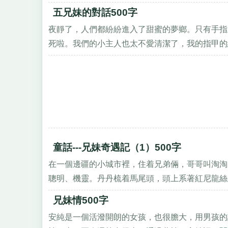
五兄妹的對話500字
夜靜了，人們都紛紛進入了甜蜜的夢鄉。只有手指
死啦。我們的小主人也太不愛清潔了，我的指甲的縫
童話---兄妹奇遇記（1）500字
在一個邊疆的小城市裡，住着兄弟倆，哥哥叫淘淘
聰明、機靈。丹丹梳着馬尾頭，頭上系著紅尼龍絲帶
兄妹情500字
安純是一個活潑開朗的女孩，也很膽大，用男孩的話