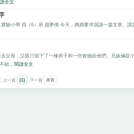
讀全文
0字
市第二實驗小學 四（6）班 趙夢倩 今天，媽媽要求我讀一篇文章。課
失去父母，父親只留下了一棟房子和一些食物給他們。兄妹倆從
給...
閱讀全文
上一頁
[1]
下一頁
末頁