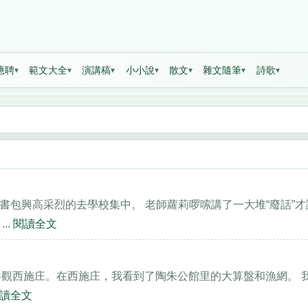
應聘
範文大全
演講稿
小小說
散文
雜文隨筆
詩歌
書包興高采烈的去學校集中。 老師蘿莉啰嗦講了一大堆“廢話”才
..
閱讀全文
蠡園參觀西施庄。在西施庄，我看到了陶朱公館里的大算盤和漁網。 
讀全文