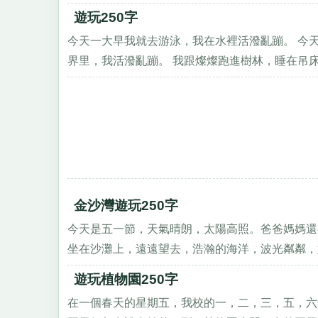
遊玩250字
今天一大早我就去游泳，我在水裡活潑亂蹦。 今
界里，我活潑亂蹦。 我跟燦燦跑進樹林，睡在吊床上
金沙灣遊玩250字
今天是五一節，天氣晴朗，太陽高照。爸爸媽媽還
坐在沙灘上，遠遠望去，浩瀚的海洋，波光粼粼，好
遊玩植物園250字
在一個春天的星期五，我校的一，二，三，五，六