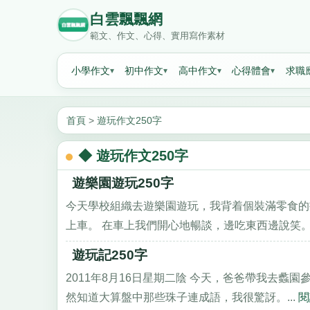
白雲飄飄網
範文、作文、心得、實用寫作素材
小學作文
初中作文
高中作文
心得體會
求職
首頁
>
遊玩作文250字
◆ 遊玩作文250字
遊樂園遊玩250字
今天學校組織去遊樂園遊玩，我背着個裝滿零食的
上車。 在車上我們開心地暢談，邊吃東西邊說笑。.
遊玩記250字
2011年8月16日星期二陰 今天，爸爸帶我去
然知道大算盤中那些珠子連成語，我很驚訝。...
閱