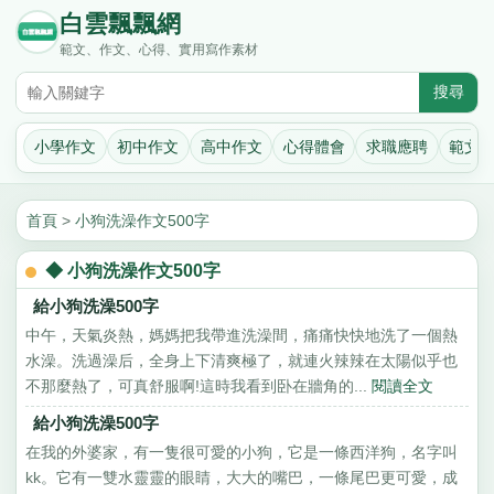
白雲飄飄網
範文、作文、心得、實用寫作素材
小學作文
初中作文
高中作文
心得體會
求職應聘
範文
首頁
>
小狗洗澡作文500字
◆ 小狗洗澡作文500字
給小狗洗澡500字
中午，天氣炎熱，媽媽把我帶進洗澡間，痛痛快快地洗了一個熱
水澡。洗過澡后，全身上下清爽極了，就連火辣辣在太陽似乎也
不那麼熱了，可真舒服啊!這時我看到卧在牆角的...
閱讀全文
給小狗洗澡500字
在我的外婆家，有一隻很可愛的小狗，它是一條西洋狗，名字叫
kk。它有一雙水靈靈的眼睛，大大的嘴巴，一條尾巴更可愛，成