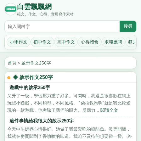
白雲飄飄網
範文、作文、心得、實用寫作素材
小學作文
初中作文
高中作文
心得體會
求職應聘
範文
首頁
>
啟示作文250字
◆ 啟示作文250字
遊戲中的啟示250字
又升了一級，學習壓力重了好多。可閑時，我還是很喜歡在網上
玩些小遊戲，不同類型，不同風格。 “朵拉救狗狗”就是我比較愛
玩的一款遊戲，他考驗了我們的眼力、反應力...
閱讀全文
這件事情給我很大的啟示250字
今天中午媽媽心情很好。她做了我最愛吃的糖醋魚。沒等開飯，
我就在房間聞到了香噴噴的味道。我迫不及待的想要嘗一嘗。 終