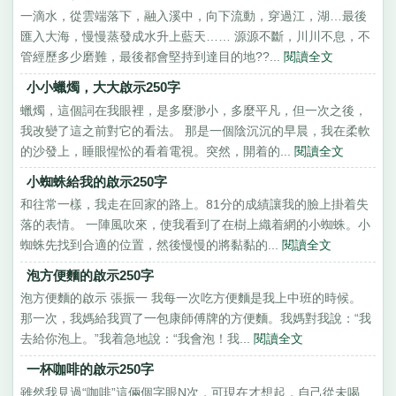
一滴水，從雲端落下，融入溪中，向下流動，穿過江，湖…最後
匯入大海，慢慢蒸發成水升上藍天…… 源源不斷，川川不息，不
管經歷多少磨難，最後都會堅持到達目的地??...
閱讀全文
小小蠟燭，大大啟示250字
蠟燭，這個詞在我眼裡，是多麼渺小，多麼平凡，但一次之後，
我改變了這之前對它的看法。 那是一個陰沉沉的早晨，我在柔軟
的沙發上，睡眼惺忪的看着電視。突然，開着的...
閱讀全文
小蜘蛛給我的啟示250字
和往常一樣，我走在回家的路上。81分的成績讓我的臉上掛着失
落的表情。 一陣風吹來，使我看到了在樹上織着網的小蜘蛛。小
蜘蛛先找到合適的位置，然後慢慢的將黏黏的...
閱讀全文
泡方便麵的啟示250字
泡方便麵的啟示 張振一 我每一次吃方便麵是我上中班的時候。
那一次，我媽給我買了一包康師傅牌的方便麵。我媽對我說：“我
去給你泡上。”我着急地說：“我會泡！我...
閱讀全文
一杯咖啡的啟示250字
雖然我見過“咖啡”這倆個字眼N次，可現在才想起，自己從未喝