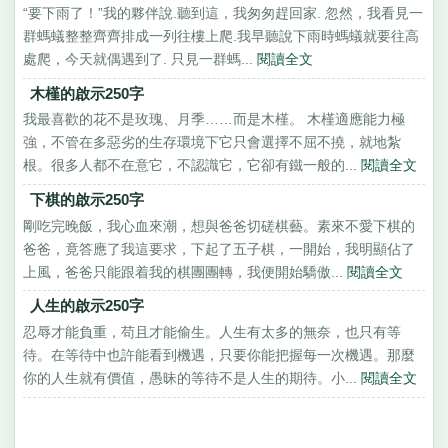
“要下雨了！”我的夥伴說.聽到這，我匆匆趕回家. 忽然，我看見一
群螞蟻整整齊齊排成一列往樓上爬.我早聽說下雨時螞蟻就要往高
處爬，今天就偶遇到了. 只見一群螞...
閱讀全文
木槿的啟示250字
我最喜歡的花不是玫瑰、月季……而是木槿。 木槿適應能力極
強，不管在多惡劣的生存環境下它只會選擇不屈不撓，就地紮
根。很多人都不在意它，不認識它，它卻有鐵一般的...
閱讀全文
下棋的啟示250字
剛吃完晚飯，我心血來潮，想與爸爸切磋棋藝。素來不愛下棋的
爸爸，竟答應了我這要求，下起了五子棋，一開始，我明顯佔了
上風，爸爸只能跟着我的棋團團轉，我便開始驕傲...
閱讀全文
人生的啟示250字
忍辱才能負重，苟且才能偷生。人生有太多的無奈，也只有等
待。在等待中也許能看到機遇，只要你能把握每一次機遇。那麼
你的人生就有價值，愚昧的等待不是人生的期待。小...
閱讀全文