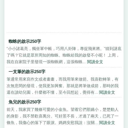
蜘蛛的啟示250字
“小小諸葛亮，獨坐軍中帳，巧用八卦陣，專捉飛來將。”猜到謎底
了嗎？它就是眾所周知的蜘蛛。蜘蛛給我的啟發不小呢！ 上周，
我在自家院子里發現一張蜘蛛網，這張蜘蛛...
閱讀全文
一支筆的啟示250字
筆通常用來寫作文或者畫畫，而我用筆來做箭。我喜歡轉筆，有
次無意間的發現，使我更加興奮。那就是將筆做成箭，那時的我
還在讀幼兒園，什麼都不懂，至今回想起，覺得有...
閱讀全文
魚兒的啟示250字
前天，我家買了幾條可愛的小金魚。望着它們那嬌小，楚楚動人
的身影，我不禁歡喜萬分。可好景不長，才過了兩天，已死了一
條魚，我傷心的落下了眼淚。媽媽安慰我說：沒關...
閱讀全文