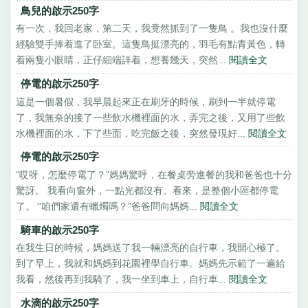
鳥兒的啟示250字
有一次，我回老家，第二天，我竟然抓到了一隻鳥 。我也沒什麼
經驗雙手捧着進了卧室。這隻鳥挺漂亮的，羽毛有點青黃色，轉
着兩隻小眼睛，正仔細端詳着，想養幾天，突然...
閱讀全文
停電的啟示250字
這是一個暑假，我早晨起來正在刷牙的時候，刷到一半就停電
了，我無奈的接了一些飲水機裡面的水，弄完之後，又用了些飲
水機裡面的水，下了些面，吃完飯之後，突然發現好...
閱讀全文
停電的啟示250字
“哎呀，怎麼停電了？”媽媽驚呼，在餐桌旁進餐的我和爸爸也十分
驚訝。 我看向窗外，一點光都沒有。看來，是整個小區都停電
了。 “咱們家還有蠟燭嗎？”爸爸問向媽媽...
閱讀全文
騎車的啟示250字
在我生日的時候，媽媽送了我一輛漂亮的自行車，我開心極了。
到了早上，我就和媽媽到花園裡學自行車。媽媽先示範了一遍給
我看，然後再到我騎了，我一坐到車上，自行車...
閱讀全文
水滴的啟示250字