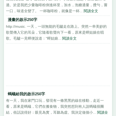
過。於是我把少量咖啡粉倒進杯里，加水，泡糖適量，攪勻，嘗
一口，味道全變了。 一杯咖啡粉，就像是一杯...
閱讀全文
漫畫的啟示250字
http://music. 一天，一頭無能的毛驢走在路上。突然一串美妙的
歌聲傳入它的耳朵，它隨着歌聲向下一看，原來是蟬姑娘在唱
歌。毛驢一見蟬便說道：“蟬姑娘...
閱讀全文
螞蟻給我的啟示250字
有一天，我在家門口玩，發現有一條黑黑的線在移動，走近一
看，原來是螞蟻，它們在搬食物，我突然想到有人說螞蟻很團
結，俗話說得好：眼見為實，耳聽為虛。我決定做個小...
閱讀全