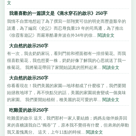
文
我最喜歡的一篇課文是《滴水穿石的啟示》250字
我情不自禁地想起了為了撰寫一部翔實可信的明史而歷盡艱辛的
談遷，為了編寫《史記》而忍辱負重19 年的司馬遷，為了推出
《徐霞客遊記》而嚴寒酷暑奔波在外34年的徐...
閱讀全文
大自然的啟示250字
有一次，我去奶奶家玩，看到門前和裡面都有一排排菊花。而我
很喜歡菊花，我也想要一株，奶奶好像了解我的心思就送了我一
株菊花。 我將菊花帶回了家開始認真的照料起來...
閱讀全文
大自然的啟示250字
你看看現在！我們美麗的家園—地球都成了什麼樣了，我們要開
始拯救地球了，再不快點兒的話，美麗的家園就會變成一個臭味
的家園。 我們要開始植樹，種美麗的花可愛的草...
閱讀全文
吃雞蛋的啟示250字
吃雞蛋的啟示 這天，我們那村一家人要結婚；媽媽去做伴娘弄回
來的喜糖讓我自己“獨吞”了，原本我不覺得有什麼，但弟弟的舉動
我又羞愧萬分。 這天，上午11點的時候...
閱讀全文