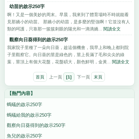
幼苗的啟示250字
啊！又是一個美妙的周末。早晨，我來到了體育場時不時就能看
見那嬌小的幼苗。 那嬌小的幼苗，是多麼的堅強啊！它並沒有人
類的呵護，只靠那一簇簇刺眼的陽光和一滴滴嬌...
閱讀全文
觀察向日葵得到的啟示250字
我家院子里種了一朵向日葵，趁這個機會，我早上和晚上都到院
子里觀察它。向日葵的莖是綠色的，莖上長滿了毛和尖尖的綠
葉，莖頂上有個大花盤，花盤碩大，顏色鮮明，金黃...
閱讀全文
首頁
上一頁
[1]
下一頁
末頁
【熱門內容】
螞蟻的啟示250字
螞蟻給我的啟示250字
觀察向日葵得到的啟示250字
魚兒的啟示250字