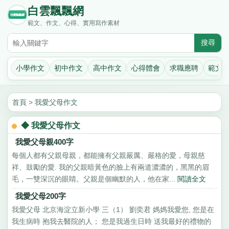
白雲飄飄網
範文、作文、心得、實用寫作素材
小學作文
初中作文
高中作文
心得體會
求職應聘
範文
首頁
>
我愛父母作文
◆ 我愛父母作文
我愛父母親400字
每個人都有父親母親，都能擁有父親嚴厲、嚴格的愛，母親慈
祥、鼓勵的愛. 我的父親暗黃色的臉上有兩道濃濃的，黑黑的眉
毛，一雙深沉的眼睛。父親是個幽默的人，他在家...
閱讀全文
我愛父母200字
我愛父母 北京海淀立新小學 三（1） 劉奕君 媽媽我愛您, 您是在
我生病時 抱我去醫院的人； 您是我過生日時 送我最好的禮物的