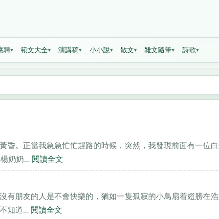
應聘
範文大全
演講稿
小小說
散文
雜文隨筆
詩歌
黃昏。正當我急急忙忙趕路的時候，突然，我發現前面有一位白
奶奶...
閱讀全文
沒有朋友的人是不會快樂的，猶如一隻孤寂的小鳥扇着翅膀在浩
知道...
閱讀全文