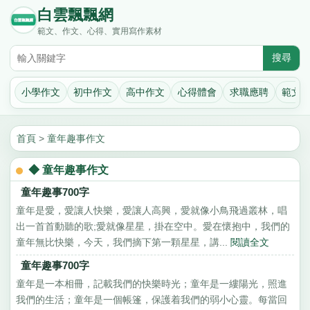
白雲飄飄網
範文、作文、心得、實用寫作素材
小學作文
初中作文
高中作文
心得體會
求職應聘
範文
首頁
>
童年趣事作文
◆ 童年趣事作文
童年趣事700字
童年是愛，愛讓人快樂，愛讓人高興，愛就像小鳥飛過叢林，唱
出一首首動聽的歌;愛就像星星，掛在空中。愛在懷抱中，我們的
童年無比快樂，今天，我們摘下第一顆星星，講...
閱讀全文
童年趣事700字
童年是一本相冊，記載我們的快樂時光；童年是一縷陽光，照進
我們的生活；童年是一個帳篷，保護着我們的弱小心靈。每當回