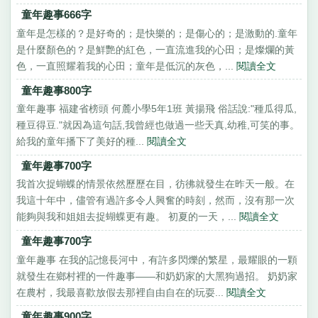
童年趣事666字
童年是怎樣的？是好奇的；是快樂的；是傷心的；是激動的.童年
是什麼顏色的？是鮮艷的紅色，一直流進我的心田；是燦爛的黃
色，一直照耀着我的心田；童年是低沉的灰色，...
閱讀全文
童年趣事800字
童年趣事 福建省榜頭 何麓小學5年1班 黃揚飛 俗話說:"種瓜得瓜,
種豆得豆."就因為這句話,我曾經也做過一些天真,幼稚,可笑的事。
給我的童年播下了美好的種...
閱讀全文
童年趣事700字
我首次捉蝴蝶的情景依然歷歷在目，彷彿就發生在昨天一般。在
我這十年中，儘管有過許多令人興奮的時刻，然而，沒有那一次
能夠與我和姐姐去捉蝴蝶更有趣。 初夏的一天，...
閱讀全文
童年趣事700字
童年趣事 在我的記憶長河中，有許多閃爍的繁星，最耀眼的一顆
就發生在鄉村裡的一件趣事——和奶奶家的大黑狗過招。 奶奶家
在農村，我最喜歡放假去那裡自由自在的玩耍...
閱讀全文
童年趣事900字