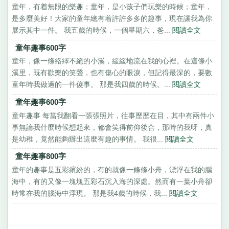
童年，有着無限的樂趣；童年，是小孩子們玩樂的時候；童年，
是多麼美好！大家的童年總有着許許多多的趣事，現在讓我為你
展示其中一件。 我五歲的時候，一個星期六，爸...
閱讀全文
童年趣事600字
童年，像一條絡繹不絕的小溪，緩緩地流在我的心裡。在這條小
溪里，既有歡樂的笑聲，也有傷心的眼淚，但記得最深的，要數
童年時我做過的一件傻事。 那是我四歲的時候。...
閱讀全文
童年趣事600字
童年趣事 每當我翻看一張張照片，往事歷歷在目，其中有兩件小
事無論我什麼時候想起來，都會笑得前仰後合，那時的我呀，真
是幼稚，竟然能夠辦出這麼有趣的事情。 我很...
閱讀全文
童年趣事800字
童年的趣事是五彩繽紛的，有的就像一條條小舟，漂浮在我的腦
海中，有的又像一塊塊五彩石沉入海的深處。然而有一葉小舟卻
時常在我的腦海中浮現。 那是我4歲的時候，我...
閱讀全文