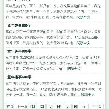
童年是美好的，而它，卻只有一次。在充滿樂趣的童年了，我做
了許許多多的趣事，有一件事，我是永遠也忘不了的。 小時侯，
我非常愛吃一種“小白兔”奶糖，每當我背過幾...
閱讀全文
童年趣事600字
每個人都有一個充滿笑聲的童年，我的童年當然也不例外，每當
我回憶起以前我的傻事時，我都會忍俊不禁。 那是在我五歲的一
個暑假裡，外婆家飼養的一隻大母雞“咯咯”地...
閱讀全文
童年趣事900字
童年趣事 312028浙江紹興楊汛橋江桃小學六（2）班 楊晨 那充
滿幼稚和歡樂的童年，是多麼美好，多麼令人留戀！那一件件有
趣的往事，好像一朵朵綻放在我心中的...
閱讀全文
童年趣事600字
童年的生活就像一本內容豐富的書，使人留戀。其中有一件事到
現在還令我記憶猶新。 那是我七歲的時候，我特別愛喝牛奶，每
天至少一杯。有一次，媽媽用洗面奶洗臉，我在...
閱讀全文
首頁
上一頁
[1]
[2]
[3]
[4]
[5]
[6]
[7]
下一頁