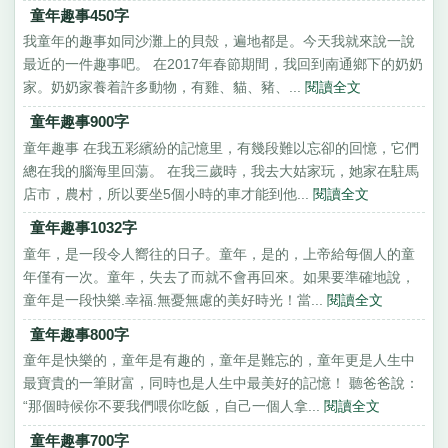
童年趣事450字
我童年的趣事如同沙灘上的貝殼，遍地都是。今天我就來說一說
最近的一件趣事吧。 在2017年春節期間，我回到南通鄉下的奶奶
家。奶奶家養着許多動物，有雞、貓、豬、...
閱讀全文
童年趣事900字
童年趣事 在我五彩繽紛的記憶里，有幾段難以忘卻的回憶，它們
總在我的腦海里回蕩。 在我三歲時，我去大姑家玩，她家在駐馬
店市，農村，所以要坐5個小時的車才能到他...
閱讀全文
童年趣事1032字
童年，是一段令人嚮往的日子。童年，是的，上帝給每個人的童
年僅有一次。童年，失去了而就不會再回來。如果要準確地說，
童年是一段快樂.幸福.無憂無慮的美好時光！當...
閱讀全文
童年趣事800字
童年是快樂的，童年是有趣的，童年是難忘的，童年更是人生中
最寶貴的一筆財富，同時也是人生中最美好的記憶！ 聽爸爸說：
“那個時候你不要我們喂你吃飯，自己一個人拿...
閱讀全文
童年趣事700字