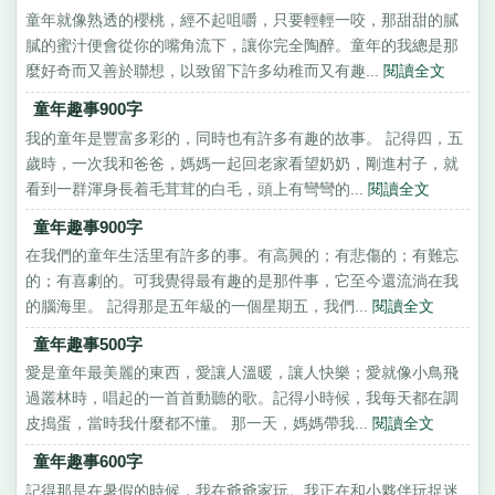
童年就像熟透的櫻桃，經不起咀嚼，只要輕輕一咬，那甜甜的膩
膩的蜜汁便會從你的嘴角流下，讓你完全陶醉。童年的我總是那
麼好奇而又善於聯想，以致留下許多幼稚而又有趣...
閱讀全文
童年趣事900字
我的童年是豐富多彩的，同時也有許多有趣的故事。 記得四，五
歲時，一次我和爸爸，媽媽一起回老家看望奶奶，剛進村子，就
看到一群渾身長着毛茸茸的白毛，頭上有彎彎的...
閱讀全文
童年趣事900字
在我們的童年生活里有許多的事。有高興的；有悲傷的；有難忘
的；有喜劇的。可我覺得最有趣的是那件事，它至今還流淌在我
的腦海里。 記得那是五年級的一個星期五，我們...
閱讀全文
童年趣事500字
愛是童年最美麗的東西，愛讓人溫暖，讓人快樂；愛就像小鳥飛
過叢林時，唱起的一首首動聽的歌。記得小時候，我每天都在調
皮搗蛋，當時我什麼都不懂。 那一天，媽媽帶我...
閱讀全文
童年趣事600字
記得那是在暑假的時候，我在爺爺家玩。我正在和小夥伴玩捉迷