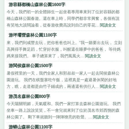
游容縣都橋山森林公園1600字
今天，我們初一的全體師生一起坐着專用車來到了位於容縣的都
橋山森林公園春遊。還在車上時，同學們都非常興奮，各個有說
有笑地大談闊論着，從春遊收費高說到自己的零花...
閱讀全文
游坪壩營森林公園1100字
來，我們到咸豐去玩，把你爸爸也叫上。”我一聽要出去玩， 立刻
高興得手舞足蹈，忙穿好衣服，叫醒還在睡夢中的爸爸， 等待媽
媽來接我們。 車子總算來了，我們風風火...
閱讀全文
游閩侯森林公園1500字
暑假裡里的一天，我們全家人和郭叔叔一家人一起去閩侯森林公
園遊玩。 我們在棋盤寨吃午飯，這裡真是一處避暑休閑的好地
方，瞧，走道都是由竹子鋪成的，兩邊還有供行人...
閱讀全文
游茂名森林公園800字
今天陽關明媚，天氣暖和。我們一家打算去森林公園遊玩。 我們
坐車一路上說說笑笑，不一會兒就來到了位於茂名市郊西惻的森
林公園了。 剛下車就聽到一陣陣嘹亮的歌聲。...
閱讀全文
游蟒山森林公園1100字