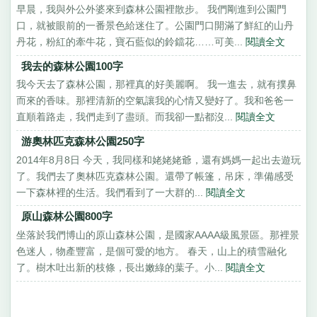
早晨，我與外公外婆來到森林公園裡散步。 我們剛進到公園門
口，就被眼前的一番景色給迷住了。公園門口開滿了鮮紅的山丹
丹花，粉紅的牽牛花，寶石藍似的鈴鐺花……可美...
閱讀全文
我去的森林公園100字
我今天去了森林公園，那裡真的好美麗啊。 我一進去，就有撲鼻
而來的香味。那裡清新的空氣讓我的心情又變好了。我和爸爸一
直順着路走，我們走到了盡頭。而我卻一點都沒...
閱讀全文
游奧林匹克森林公園250字
2014年8月8日 今天，我同樣和姥姥姥爺，還有媽媽一起出去遊玩
了。我們去了奧林匹克森林公園。還帶了帳篷，吊床，準備感受
一下森林裡的生活。我們看到了一大群的...
閱讀全文
原山森林公園800字
坐落於我們博山的原山森林公園，是國家AAAA級風景區。那裡景
色迷人，物產豐富，是個可愛的地方。 春天，山上的積雪融化
了。樹木吐出新的枝條，長出嫩綠的葉子。小...
閱讀全文