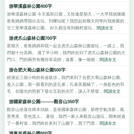
游華溪森林公園400字
游華溪森林公園 今天風和日麗，又恰逢星期天，一大早我就嚷嚷
爸爸媽媽帶我出去玩。到哪玩呢？我想起前幾天同學向我推薦的
廿三里華溪森林公園。 好久都沒有到鄉村遊玩...
閱讀全文
游虎爪山森林公園700字
星期天，爸爸媽媽和我一起去虎爪山森林公園遊玩，一路上，我
們都十分高興。 過了半小時，我們終於到了虎爪山森林公園的大
門口。門的兩旁有幾排茶花樹，遠看，像一個個...
閱讀全文
游合肥大蜀山森林公園500字
經過近三個小時的長途跋涉，我們來到了合肥大蜀山森林公園。
進入公園，第一眼看到的是孔雀，孔雀美麗極了，一身藍色的羽
毛，在陽光的照射下發出五彩的光芒，讓人不禁發...
閱讀全文
游國家森林公園———觀音山350字
觀音山坐落在樟木頭鎮，是座國家森林公園，那裡空氣清新，風
景秀美、景色宜人。 暑假，我們一家人來觀音山遊玩，開車經過
了一番村道，我們終於來到了山腳下，買了門票...
閱讀全文
游東肖森林公園800字