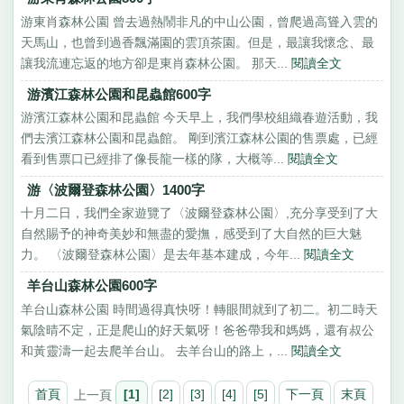
游東肖森林公園 曾去過熱鬧非凡的中山公園，曾爬過高聳入雲的
天馬山，也曾到過香飄滿園的雲頂茶園。但是，最讓我懷念、最
讓我流連忘返的地方卻是東肖森林公園。 那天...
閱讀全文
游濱江森林公園和昆蟲館600字
游濱江森林公園和昆蟲館 今天早上，我們學校組織春遊活動，我
們去濱江森林公園和昆蟲館。 剛到濱江森林公園的售票處，已經
看到售票口已經排了像長龍一樣的隊，大概等...
閱讀全文
游〈波爾登森林公園〉1400字
十月二日，我們全家遊覽了〈波爾登森林公園〉,充分享受到了大
自然賜予的神奇美妙和無盡的愛撫，感受到了大自然的巨大魅
力。 〈波爾登森林公園〉是去年基本建成，今年...
閱讀全文
羊台山森林公園600字
羊台山森林公園 時間過得真快呀！轉眼間就到了初二。初二時天
氣陰晴不定，正是爬山的好天氣呀！爸爸帶我和媽媽，還有叔公
和黃靈濤一起去爬羊台山。 去羊台山的路上，...
閱讀全文
首頁
上一頁
[1]
[2]
[3]
[4]
[5]
下一頁
末頁