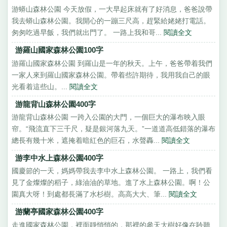
游蟒山森林公園 今天放假，一大早起床就有了好消息，爸爸說帶
我去蟒山森林公園。我開心的一蹦三尺高，趕緊給姥姥打電話。
匆匆吃過早飯，我們就出門了。 一路上我和哥...
閱讀全文
游羅山國家森林公園100字
游羅山國家森林公園 到羅山是一年的秋天。上午，爸爸帶着我們
一家人來到羅山國家森林公園。帶着些許期待，我用我自己的眼
光看着這些山。...
閱讀全文
游龍背山森林公園400字
游龍背山森林公園 一跨入公園的大門，一個巨大的瀑布映入眼
帘。“飛流直下三千尺，疑是銀河落九天。”一道道高低錯落的瀑布
總長有幾十米，遮掩着暗紅色的巨石，水聲轟...
閱讀全文
游李中水上森林公園400字
國慶節的一天，媽媽帶我去李中水上森林公園。 一路上，我們看
見了金燦燦的稻子，綠油油的草地。進了水上森林公園。啊！公
園真大呀！到處都長滿了水杉樹。高高大大、筆...
閱讀全文
游蘭亭國家森林公園400字
走進國家森林公園，裡面靜悄悄的，那裡的參天大樹好像在聆聽