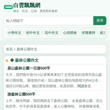
白雲飄飄網
範文、作文、心得、實用寫作素材
小學作文
初中作文
高中作文
心得體會
求職應聘
範文
首頁
>
森林公園作文
◆ 森林公園作文
原山森林公園一日游500字
今天，我們魯中晨刊小記者乘車來到了文明遐迎的淄博市原山森
林公園採風。 聽老師介紹：原山森林公園佔地面積大約4公頃，
涵括120個山峰。她以豐富的植物，名貴的樹...
閱讀全文
游森林公園500字
上午，陽光明媚，我同媽媽去了森林公園。 走進森林公園，泥土
的芬芳、竹子的清香迎面撲來，使人心曠神怡。 伴着陣陣清香。