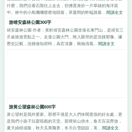
什麼，我們沿着石階往上走去，彷彿置身於一片翠綠的海洋當
中。林中的小鳥嘰嘰喳喳地唱着，草叢間的蚱蜢跳着...
閱讀全文
游靖安森林公園300字
靖安森林公園 作者：黃昕靖安森林公園坐落在東門山，是靖安三
爪侖旅遊景點之一。走進公園大門，映入眼帘的是況鍾塑像。據
歷史記載，況鍾做知府時，為官清廉，兩袖清風...
閱讀全文
游黃公望森林公園600字
黃公望村是我外婆家。那裡不僅是大人們休閑度假的好去處，更
是我們小孩子玩耍嘻戲的天堂。那裡依山傍水，春天百花齊放，
夏天綠樹成蔭，秋天瓜果飄香，冬天白雪皚皚，美...
閱讀全文