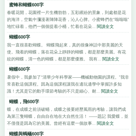
蜜蜂和蝴蝶600字
春暖花開，花園裡一片生機勃勃，五彩繽紛的景象，到處都是花
的海洋，空氣中瀰漫著陣陣花香，沁人心脾。小蜜蜂們在“嗡嗡嗡”
地忙碌着，他們一個個提着小桶，忙着在花朵...
閱讀全文
蝴蝶600字
我一直很喜歡蝴蝶。 蝴蝶飛起來，真的很像神話中那美麗的天
使。飛着的蝴蝶，落在花朵上靜靜的蝴蝶，都是那麼美麗。有花
紋的蝴蝶，清一色的蝴蝶，都是那麼優雅。 我有...
閱讀全文
蝴蝶600字
暑假中，我參加了“清華少年科學家——機械動物園的課程。”我非
常喜歡這個課程。因為這個課程讓我在邊玩邊學中掌握許多知
識！尤其是它的動手環節考驗的不只是細心、耐...
閱讀全文
蝴蝶，飛600字
蝶，在成蝶之前須破蛹，成蝶之後要經歷風雨的考驗，讓我們成
為第三隻蝴蝶，自由自在地在大自然生活！ ——題記 我愛蝶，並
不僅僅是因為它的美麗。曾經有這麼一個故事...
閱讀全文
蝴蝶與螞蟻600字