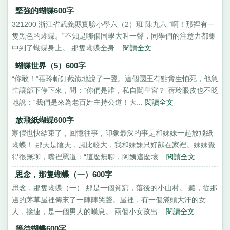
堅強的蝴蝶600字
321200 浙江省武義縣實驗小學六（2）班 陳九六 “啊！那裡有一
隻黑色的蝴蝶。”不知是哪個同學大叫一聲，同學們的注意力都集
中到了蝴蝶身上。 那隻蝴蝶全身...
閱讀全文
蝴蝶世界（5）600字
“你敢！”蓓玲斬釘截鐵地說了一聲。這個國王有點貪生怕死，他急
忙讓部下停下來，問：“你們是誰，私自闖皇宮？”蓓玲眼皮也不眨
地說：“我們是來為老百姓主持公道！大...
閱讀全文
放飛紙蝴蝶600字
寒假也快結束了，回憶往事，印象最深的事是和妹妹一起放飛紙
蝴蝶！ 那天是陰天，風比較大，我和妹妹只好獃在家裡。妹妹覺
得很無聊，嘴裡罵道：“這麼無聊，阿姨這麼壞...
閱讀全文
思念，那隻蝴蝶（一）600字
思念，那隻蝴蝶（一） 那是一個貧窮，落後的小山村。 聽，從那
邊的茅草屋裡傳來了一陣陣哭聲。屋裡，有一個滿頭大汗的女
人，接連，是一個男人的嘆息。 兩個小女孩出...
閱讀全文
等待蝴蝶600字