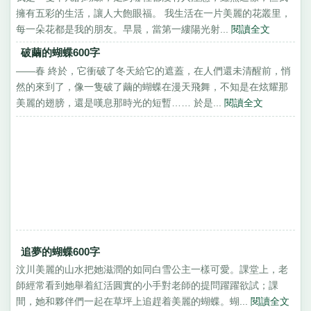
擁有五彩的生活，讓人大飽眼福。 我生活在一片美麗的花叢里，
每一朵花都是我的朋友。早晨，當第一縷陽光射...
閱讀全文
破繭的蝴蝶600字
——春 終於，它衝破了冬天給它的遮蓋，在人們還未清醒前，悄
然的來到了，像一隻破了繭的蝴蝶在漫天飛舞，不知是在炫耀那
美麗的翅膀，還是嘆息那時光的短暫…… 於是...
閱讀全文
追夢的蝴蝶600字
汶川美麗的山水把她滋潤的如同白雪公主一樣可愛。課堂上，老
師經常看到她舉着紅活圓實的小手對老師的提問躍躍欲試；課
間，她和夥伴們一起在草坪上追趕着美麗的蝴蝶。蝴...
閱讀全文