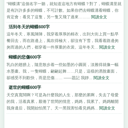
“蝴蝶溝”這個名字一聽，就知道這地方有蝴蝶？對了，蝴蝶溝里就
是有許許多多的蝴蝶，不可計數。如果你們去蝴蝶溝看蝴蝶，你
肯定會：看見了這隻，另一隻又飛了過來……...
閱讀全文
活到冬天的蝴蝶600字
這年冬天，寒風陣陣，我穿着厚厚的棉衣，出到大街上買一點早
餐回去，而在路邊上，風吹得極大，卻沒有下雪，我看着路邊匆
匆而過的人們，都穿着一件厚重的衣裳。這年冬天...
閱讀全文
蝴蝶的悲傷600字
乳白的翅膀上，隨意散步着一些如墨的小圓斑，淡雅得就像一幅
水墨畫。我，一隻蝴蝶，翩翩起舞……只是，這樣的洒脫畫面，
卻感受不到歡快，而是悲傷…… ——題記 我靜...
閱讀全文
逝世的蝴蝶600字
天空真寬闊啊？可是為什麼我的人生，那麼的累啊，失去了母愛
的我，活着真累，厭倦了世間的情意，媽媽，我累了。媽媽離開
我身邊后，我開始怕黑了。天一黑我害怕看見媽媽...
閱讀全文