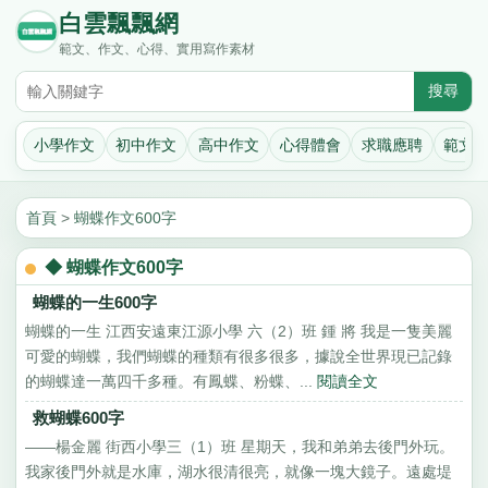
白雲飄飄網
範文、作文、心得、實用寫作素材
小學作文
初中作文
高中作文
心得體會
求職應聘
範文
首頁
>
蝴蝶作文600字
◆ 蝴蝶作文600字
蝴蝶的一生600字
蝴蝶的一生 江西安遠東江源小學 六（2）班 鍾 將 我是一隻美麗
可愛的蝴蝶，我們蝴蝶的種類有很多很多，據說全世界現已記錄
的蝴蝶達一萬四千多種。有鳳蝶、粉蝶、...
閱讀全文
救蝴蝶600字
——楊金麗 街西小學三（1）班 星期天，我和弟弟去後門外玩。
我家後門外就是水庫，湖水很清很亮，就像一塊大鏡子。遠處堤