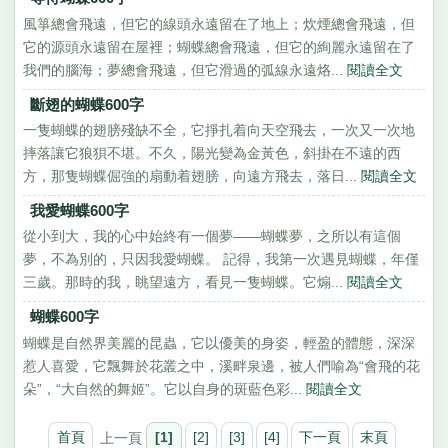
風箏總會飛遠，但它的線頭永遠留在了地上；炊煙總會飛遠，但
它的源頭永遠留在屋裡；蝴蝶總會飛遠，但它的絢麗永遠留在了
我們的腦海；夢總會飛遠，但它滑過的弧線永遠烙...
閱讀全文
斷翅的蝴蝶600字
一隻蝴蝶的翅膀殘缺不全，它掙扎着向天空飛去，一次又一次地
摔落讓它狼狽不堪。不久，陽光變為金黃色，斜掛在不遠的西
方，那隻蝴蝶倔強的扇動着翅膀，向遠方飛去，落日...
閱讀全文
我愛蝴蝶600字
從小到大，我的心中始終有一個夢——蝴蝶夢，之所以有這個
夢，不為別的，只因我愛蝴蝶。 記得，我第一次遇見蝴蝶，年僅
三歲。那時的我，眺望遠方，看見一隻蝴蝶。它煽...
閱讀全文
蝴蝶600字
蝴蝶是自然界美麗的昆蟲，它以優美的身姿，輕盈的體態，深深
惹人喜愛，它飄舞於花叢之中，溪畔泉邊，被人們喻為“會飛的花
朵”，“大自然的舞姬”。它以自身的斑藍色彩...
閱讀全文
首頁
上一頁
[1]
[2]
[3]
[4]
下一頁
末頁