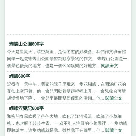
蝴蝶山公園600字
今天是星期天，晴空萬里，是個冬遊的好機會。我們作文班全體
同學一起去蝴蝶山公園學習寫觀察景物的作文。 蝴蝶山公園是一
個景色優美的地方，也是一個休閑娛樂的好地方...
閱讀全文
蝴蝶600字
記得有一天中午，我家的院子里飛來一隻花蝴蝶，在開滿紅花的
花盆上空飛舞。他一會兒閃動着雙翅輕輕上升，一會兒收合著雙
翅慢慢地下降，一會兒平展開雙翅優雅的滑翔。他...
閱讀全文
蝴蝶涅槃記600字
和煦的春風吹暖了茫茫大地，吹化了江河溪流，吹綠了小草細
柳，也吹醒了芸芸生靈。 一處不引人注目的小菜園裡，一隻幼蝶
即將誕生，這隻幼蝶就是我。雖然我正在繭里，但...
閱讀全文