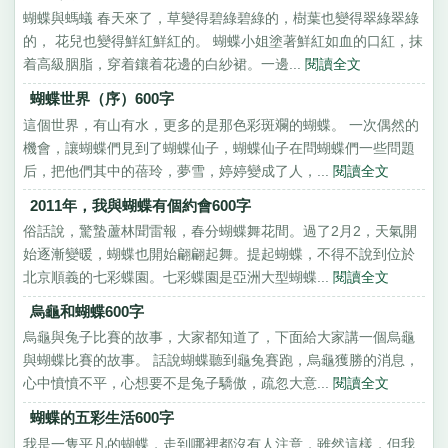
蝴蝶與螞蟻 春天來了，草變得碧綠碧綠的，樹葉也變得翠綠翠綠
的， 花兒也變得鮮紅鮮紅的。 蝴蝶小姐塗著鮮紅如血的口紅，抹
着高級胭脂，穿着鑲着花邊的白紗裙。一邊...
閱讀全文
蝴蝶世界（序）600字
這個世界，有山有水，更多的是那色彩斑斕的蝴蝶。 一次偶然的
機會，讓蝴蝶們見到了蝴蝶仙子，蝴蝶仙子在問蝴蝶們一些問題
后，把他們其中的蓓玲，夢雪，婷婷變成了人，...
閱讀全文
2011年，我與蝴蝶有個約會600字
俗話說，驚蟄蘆林聞雷報，春分蝴蝶舞花間。過了2月2，天氣開
始逐漸變暖，蝴蝶也開始翩翩起舞。提起蝴蝶，不得不說到位於
北京順義的七彩蝶園。七彩蝶園是亞洲大型蝴蝶...
閱讀全文
烏龜和蝴蝶600字
烏龜與兔子比賽的故事，大家都知道了，下面給大家講一個烏龜
與蝴蝶比賽的故事。 話說蝴蝶聽到龜兔賽跑，烏龜獲勝的消息，
心中憤憤不平，心想要不是兔子驕傲，疏忽大意...
閱讀全文
蝴蝶的五彩生活600字
我是一隻平凡的蝴蝶，走到哪裡都沒有人注意，雖然這樣，但我