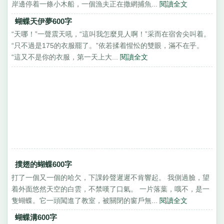
岸邊停着一條小木船，一個漁夫正在撒網捕魚...
閱讀全文
蝴蝶天伊夢600字
“天哪！”一聲震天吼，“這叫我怎麼見人啊！”采而在宿舍尖叫着。
“只不過是175的衣服罷了。”依若揉着惺忪的雙眼，滿不在乎。
“這又不是你的衣服，第一天上大...
閱讀全文
撲翅的蝴蝶600字
打了一個又一個的哈欠，下課鈴聲遲遲不肯響起。 我側過臉，望
着外面悠然天空的白雲，不禁嘆了口氣。 一片落葉，哦不，是一
隻蝴蝶。它一頭闖進了教室，被關閉的窗戶無...
閱讀全文
蝴蝶溝600字