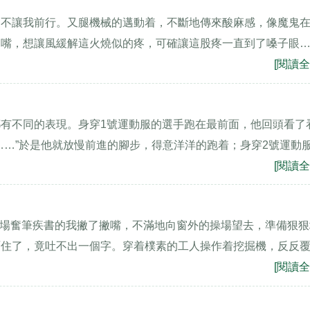
，不讓我前行。又腿機械的邁動着，不斷地傳來酸麻感，像魔鬼
開嘴，想讓風緩解這火燒似的疼，可確讓這股疼一直到了嗓子眼
[閱讀全
有不同的表現。身穿1號運動服的選手跑在最前面，他回頭看了
……”於是他就放慢前進的腳步，得意洋洋的跑着；身穿2號運動
[閱讀全
在考場奮筆疾書的我撇了撇嘴，不滿地向窗外的操場望去，準備狠
哽住了，竟吐不出一個字。穿着樸素的工人操作着挖掘機，反反
[閱讀全