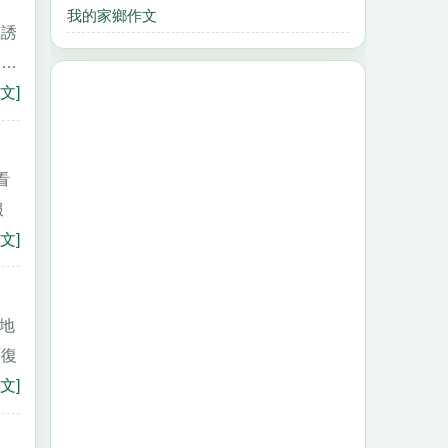
我的家鄉作文
在誘
……
文]
看
服
文]
狠地
覆復
文]