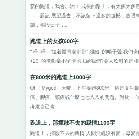
新的跑道，我會加油！ 成長的路上，有太多太多
——題記 展望過去，不該留下過多的遺憾，放眼
訓，那段日子，...
跑道上的女孩600字
“ 嗶--嗶-- ”隨着體育老師那“ 殘酷 ”的哨子聲,
+20 ”的獎勵毫不留情地甩給我們?令人欣慰的是和我
在800米的跑道上1000字
Oh！Mygod！天哪，下午要跑800米！這是
痛、腳痛、頭痛或什麼七七八八的問題。對於一
考慮自己會...
跑道上，那揮散不去的親情1100字
跑道上，揮散不去的親情 人間無處沒有愛，母愛