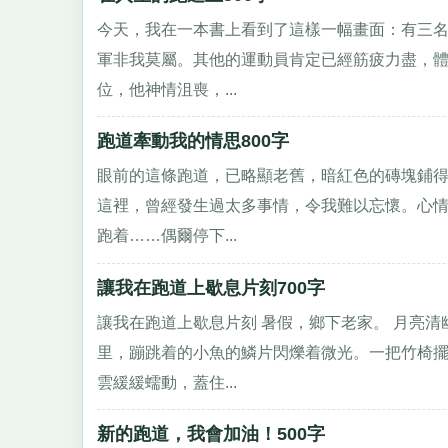
今天，我在一本書上看到了這樣一幅畫面：有三名
軍非我莫屬。其他的運動員肯定已經筋疲力盡，體
位，他神情沮喪，...
跑道牽動我的情思800字
眼前的這條跑道，已略顯老舊，暗紅色的磚塊鋪得
這裡，曾經發生過太多事情，令我難以忘懷。心
跑着……偶爾停下...
讓我在跑道上歇息片刻700字
讓我在跑道上歇息片刻 暑假，鄉下老家。 月亮
里，蹦跳着的小魚的鱗片閃爍着微光。一把竹椅擺
雲緩緩蠕動，蓋住...
新的跑道，我會加油！500字