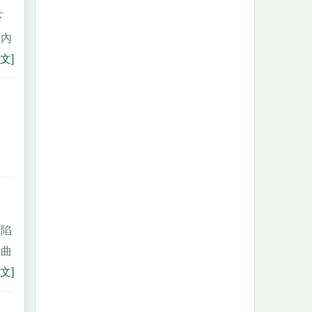
下
的內
文]
淪陷
太曲
文]