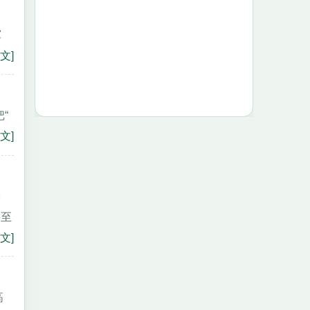
軍
文]
“
文]
子
甚至
文]
高