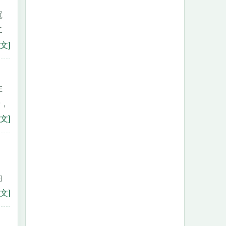
冠
二
文]
在
着，
文]
的
文]