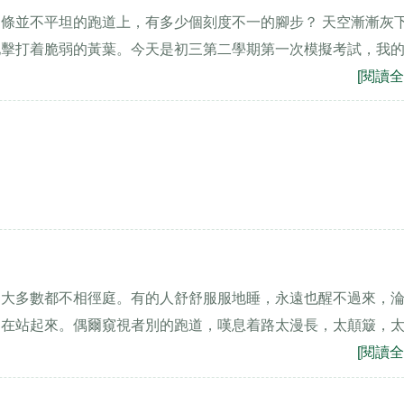
條並不平坦的跑道上，有多少個刻度不一的腳步？ 天空漸漸灰
地擊打着脆弱的黃葉。今天是初三第二學期第一次模擬考試，我
[閱讀全
，大多數都不相徑庭。有的人舒舒服服地睡，永遠也醒不過來，
不在站起來。偶爾窺視者別的跑道，嘆息着路太漫長，太顛簸，
[閱讀全