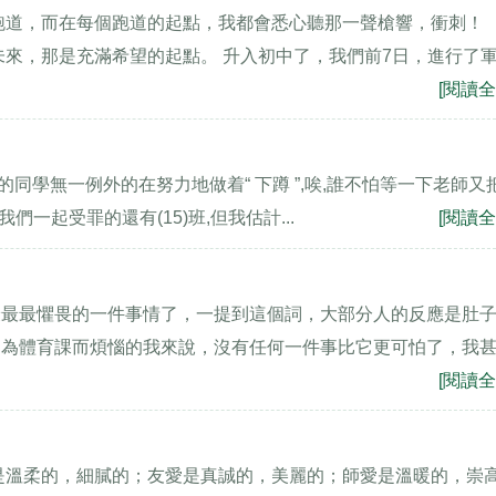
跑道，而在每個跑道的起點，我都會悉心聽那一聲槍響，衝刺！
未來，那是充滿希望的起點。 升入初中了，我們前7日，進行了
[閱讀全
我們班的同學無一例外的在努力地做着“ 下蹲 ”,唉,誰不怕等一下老師又把
們一起受罪的還有(15)班,但我估計...
[閱讀全
女生最最最懼畏的一件事情了，一提到這個詞，大部分人的反應是肚
向為體育課而煩惱的我來說，沒有任何一件事比它更可怕了，我
[閱讀全
是溫柔的，細膩的；友愛是真誠的，美麗的；師愛是溫暖的，崇