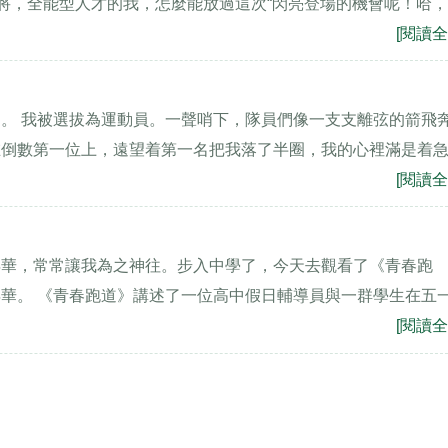
健將，全能型人才的我，怎麼能放過這次“閃亮登場的機會呢！哈
[閱讀全
。 我被選拔為運動員。一聲哨下，隊員們像一支支離弦的箭飛
在倒數第一位上，遠望着第一名把我落了半圈，我的心裡滿是着
[閱讀全
年華，常常讓我為之神往。步入中學了，今天去觀看了《青春跑
華。 《青春跑道》講述了一位高中假日輔導員與一群學生在五
[閱讀全