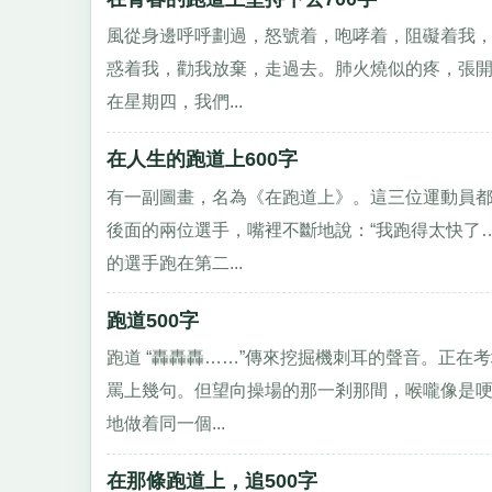
風從身邊呼呼劃過，怒號着，咆哮着，阻礙着我
惑着我，勸我放棄，走過去。肺火燒似的疼，張
在星期四，我們...
在人生的跑道上600字
有一副圖畫，名為《在跑道上》。這三位運動員都
後面的兩位選手，嘴裡不斷地說：“我跑得太快了
的選手跑在第二...
跑道500字
跑道 “轟轟轟……”傳來挖掘機刺耳的聲音。正
罵上幾句。但望向操場的那一剎那間，喉嚨像是
地做着同一個...
在那條跑道上，追500字