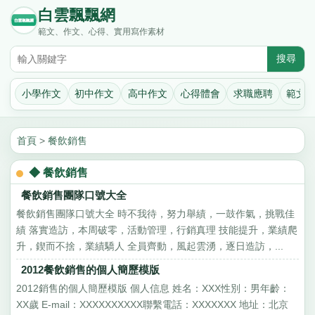
白雲飄飄網
範文、作文、心得、實用寫作素材
小學作文
初中作文
高中作文
心得體會
求職應聘
範文
首頁
>
餐飲銷售
◆ 餐飲銷售
餐飲銷售團隊口號大全
餐飲銷售團隊口號大全 時不我待，努力舉績，一鼓作氣，挑戰佳
績 落實造訪，本周破零，活動管理，行銷真理 技能提升，業績爬
升，鍥而不捨，業績驕人 全員齊動，風起雲湧，逐日造訪，...
2012餐飲銷售的個人簡歷模版
2012銷售的個人簡歷模版 個人信息 姓名：XXX性別：男年齡：
XX歲 E-mail：XXXXXXXXXX聯繫電話：XXXXXXX 地址：北京