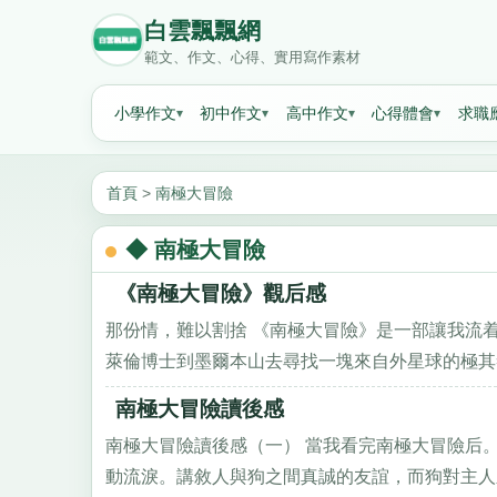
白雲飄飄網
範文、作文、心得、實用寫作素材
小學作文
初中作文
高中作文
心得體會
求職
首頁
>
南極大冒險
◆ 南極大冒險
《南極大冒險》觀后感
那份情，難以割捨 《南極大冒險》是一部讓我流
萊倫博士到墨爾本山去尋找一塊來自外星球的極其罕見
南極大冒險讀後感
南極大冒險讀後感（一） 當我看完南極大冒險后
動流淚。講敘人與狗之間真誠的友誼，而狗對主人永