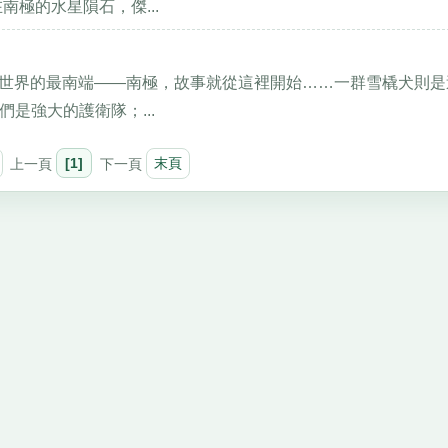
極的水星隕石，傑...
地、世界的最南端——南極，故事就從這裡開始……一群雪橇犬則是
是強大的護衛隊；...
上一頁
[1]
下一頁
末頁