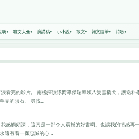
應聘
範文大全
演講稿
小小說
散文
雜文隨筆
詩歌
着淚看完的影片。 南極探險隊嚮導傑瑞率領八隻雪橇犬，護送科
的隕石。 尋找...
。我感觸頗深，這真是一部令人震撼的好書啊。也讓我的情感再
遠有着一顆忠誠的心...