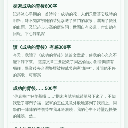
探索成功的背後600字
記得冰心早期的一首詩吟：成功的花，人們只驚慕它現時的
明艷，殊不知當初她的芽兒滲透了奮鬥的淚泉，灑遍了犧牲
的血雨。又記起步步高的廣告詞：世間自有公道，付出總有
回報。平心靜氣深...
讀《成功的背後》有感300字
今天，我讀了《成功的背後》這篇文章后，使我的心久久不
能平靜下來。 這篇文章主要記敘了周杰倫從小對音樂情有
獨鍾，畢業後去台灣樂壇被權威吳宗憲“相中”，其間他不停
的寫歌，可都寫...
成功的背後……500字
“你真棒!”“好羨慕哦……”期末考試的成績單發下來了，不知
我造了哪門子福，冠軍的王位竟意外般地落到了我頭上。同
學們一陣陣的誇讚聲在我耳邊縈繞，我的心中不時盪起快樂
的漣漪。然...