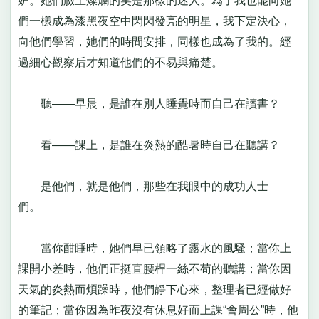
妒。她們臉上燦爛的笑是那樣的迷人。為了我也能向她
們一樣成為漆黑夜空中閃閃發亮的明星，我下定決心，
向他們學習，她們的時間安排，同樣也成為了我的。經
過細心觀察后才知道他們的不易與痛楚。
聽——早晨，是誰在別人睡覺時而自己在讀書？
看——課上，是誰在炎熱的酷暑時自己在聽講？
是他們，就是他們，那些在我眼中的成功人士
們。
當你酣睡時，她們早已領略了露水的風騷；當你上
課開小差時，他們正挺直腰桿一絲不苟的聽講；當你因
天氣的炎熱而煩躁時，他們靜下心來，整理者已經做好
的筆記；當你因為昨夜沒有休息好而上課“會周公”時，他