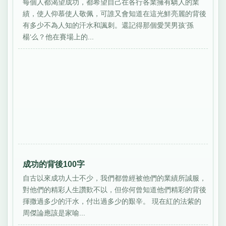
每個人都渴望成功，都希望自己在各行各業擁有驕人的業
績，使人仰慕使人敬佩，可誰又會知道在這光鮮亮麗的背後
有多少不為人知的汗水和諷刺。還記得那個愛哭男孩’孫
楊‘么？他在賽場上的...
成功的背後100字
自古以來成功人士不少，我們都曾經被他們的業績所誠服，
對他們的精彩人生讚歎不以，但你何曾知道他們精彩的背後
揮撒過多少的汗水，付出過多少的艱辛。 現在紅的法紫的
周傑論應該是家喻...