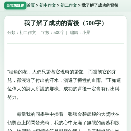
首頁
>
初中作文
>
初二作文
>
我了解了成功的背後
白雲飄飄網
我了解了成功的背後（500字）
分類：初二作文｜ 字數：500字｜ 編輯：小景
“牆角的花，人們只驚慕它現時的驚艷，而當初它的芽
兒，卻浸透了付出的汗水，灑遍了犧牲的血雨。”正如這
位偉大的詩人所說的那樣。成功的背後一定會有付出與
努力。
每當我的同學手中捧着一張張金碧輝煌的大獎狀在
領獎台上閃閃發光時，我的心中充滿了無限的羨慕和嫉