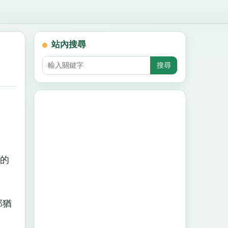
站內搜尋
的
那猶