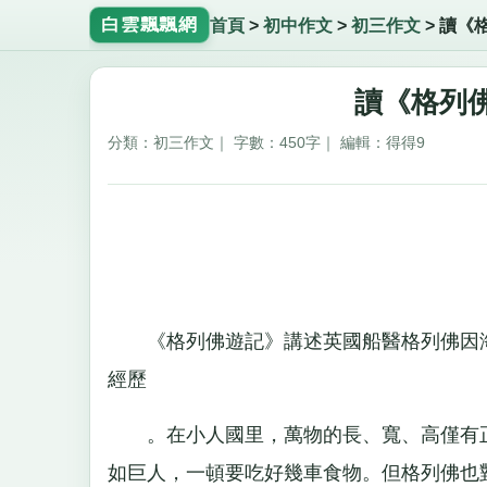
白雲飄飄網
首頁
>
初中作文
>
初三作文
>
讀《
讀《格列佛
分類：初三作文｜ 字數：450字｜ 編輯：得得9
《格列佛遊記》講述英國船醫格列佛因海難
經歷
。在小人國里，萬物的長、寬、高僅有正
如巨人，一頓要吃好幾車食物。但格列佛也