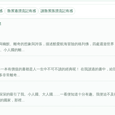
感
魯濱遜漂流記有感
讀魯濱孫漂流記有感
字
與幽默、離奇的想象與誇張，描述酷愛航海冒險的格列佛，四處週遊世界
小人國的離...
每一本有價值的書都是人一生中不可不讀的經典呢！ 在我讀過的書中，給
非常離奇...
深深的吸引了我。小人國、大人國……一看便知道十分有趣。我便迫不及
國家，那裡...