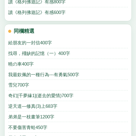
讀《格列佛遊記》有感800字
讀《格列佛遊記》有感600字
同欄精選
給朋友的一封信400字
找尋，殘缺的記憶（一）400字
曉の車400字
我最欽佩的一種行為---有勇氣500字
雪兒700字
奇幻[千夢緣1](逝去的愛情)700字
逆天道—修真(3)上683字
弟弟是一枝畫筆1200字
不要傷害青蛙450字