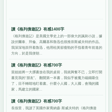
讀《格列佛遊記》有感1400字
《格列佛遊記》是美國文學史上的一部偉大的諷刺小說，據
說伏爾泰、拜倫、高爾基和魯迅也很推崇斯威夫特的作品。
我深深地崇拜着魯迅，他用枯黃卻瘦勁的手指着青年前進的
方向，於是我便朝...
讀《格列佛遊記》有感700字
當姐姐將一大摞書放在我的桌前，我就興奮不已，立即打開
書見我的“朋友”。 翻開第一本書，我似乎被魔力磁鐵吸住
了，目不轉睛地盯着書。什麼小人國，大人國，會飛的國
家，馬建立的國家...
讀《格列佛遊記》有感700字
長假里，我讀了英國作家喬納森·斯威夫特的《格列佛遊