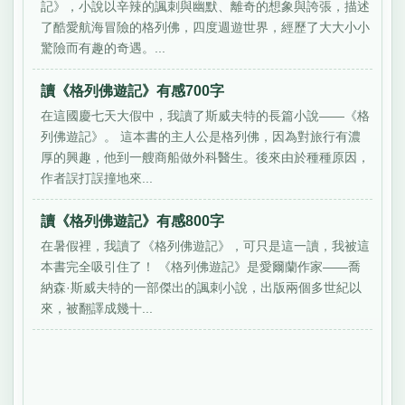
記》，小說以辛辣的諷刺與幽默、離奇的想象與誇張，描述
了酷愛航海冒險的格列佛，四度週遊世界，經歷了大大小小
驚險而有趣的奇遇。...
讀《格列佛遊記》有感700字
在這國慶七天大假中，我讀了斯威夫特的長篇小說——《格
列佛遊記》。 這本書的主人公是格列佛，因為對旅行有濃
厚的興趣，他到一艘商船做外科醫生。後來由於種種原因，
作者誤打誤撞地來...
讀《格列佛遊記》有感800字
在暑假裡，我讀了《格列佛遊記》，可只是這一讀，我被這
本書完全吸引住了！ 《格列佛遊記》是愛爾蘭作家——喬
納森·斯威夫特的一部傑出的諷刺小說，出版兩個多世紀以
來，被翻譯成幾十...