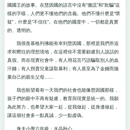
國國王的故事。在慧因國的語言中沒有“撒謊”和“欺騙”這
樣的字樣，人們更不懂他們的含義。他們不懂什麽是“懷
疑”，什麽是“不信任”。在他們的國度中，一切都是真實
的、透明的。
我很羨慕格列佛能有幸到慧因國，那裡是我們所追
求和嚮往的理想境地，在這裡你不需要顧慮別人說話的
真假。而在現實社會中，有人用花言巧語騙取別人的血
汗錢；有人拐賣兒童謀取暴利；有人甚至為了金錢而拋
棄自己的親生父母……
我也盼望着有一天我們的社會也能像慧因國那樣，
孩子們的眼中不再有疑慮，教育與現實是統一的。我願
為此努力，也希望大家一起，從我做起，從身邊做起，
讓這個社會多一點真誠，少一點虛偽。
逸夫小學六年級：水晶秋心