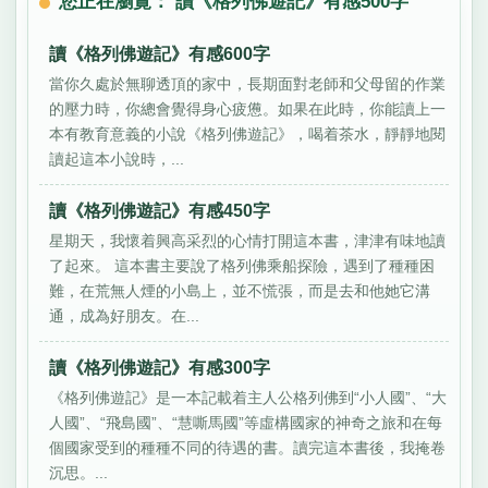
您正在瀏覽： 讀《格列佛遊記》有感500字
讀《格列佛遊記》有感600字
當你久處於無聊透頂的家中，長期面對老師和父母留的作業
的壓力時，你總會覺得身心疲憊。如果在此時，你能讀上一
本有教育意義的小說《格列佛遊記》，喝着茶水，靜靜地閱
讀起這本小說時，...
讀《格列佛遊記》有感450字
星期天，我懷着興高采烈的心情打開這本書，津津有味地讀
了起來。 這本書主要說了格列佛乘船探險，遇到了種種困
難，在荒無人煙的小島上，並不慌張，而是去和他她它溝
通，成為好朋友。在...
讀《格列佛遊記》有感300字
《格列佛遊記》是一本記載着主人公格列佛到“小人國”、“大
人國”、“飛島國”、“慧嘶馬國”等虛構國家的神奇之旅和在每
個國家受到的種種不同的待遇的書。讀完這本書後，我掩卷
沉思。...