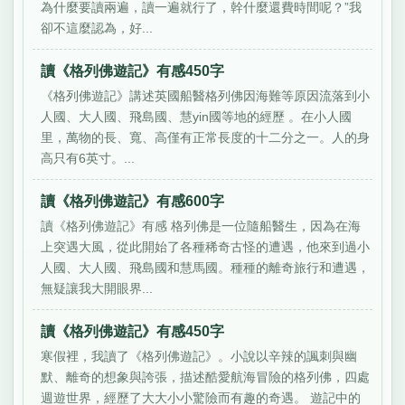
為什麼要讀兩遍，讀一遍就行了，幹什麼還費時間呢？”我
卻不這麼認為，好...
讀《格列佛遊記》有感450字
《格列佛遊記》講述英國船醫格列佛因海難等原因流落到小
人國、大人國、飛島國、慧yin國等地的經歷 。在小人國
里，萬物的長、寬、高僅有正常長度的十二分之一。人的身
高只有6英寸。...
讀《格列佛遊記》有感600字
讀《格列佛遊記》有感 格列佛是一位隨船醫生，因為在海
上突遇大風，從此開始了各種稀奇古怪的遭遇，他來到過小
人國、大人國、飛島國和慧馬國。種種的離奇旅行和遭遇，
無疑讓我大開眼界...
讀《格列佛遊記》有感450字
寒假裡，我讀了《格列佛遊記》。小說以辛辣的諷刺與幽
默、離奇的想象與誇張，描述酷愛航海冒險的格列佛，四處
週遊世界，經歷了大大小小驚險而有趣的奇遇。 遊記中的