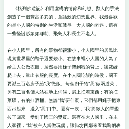
《格列佛遊記》利用虛構的情節和幻想、擬人的手法
創造了一個豐富多彩的，童話般的幻想世界。我最喜歡
的是小人國的特別的生活和戰爭，大人國的奇遇，還有
一些怪誕形象如耶胡、飛島人和長生不老人。
在小人國里，所有的事物都很渺小，小人國里的居民比
現實世界里的鞋子還要矮小。在故事裡小人國的人為了
給主人公做衣服，居然要用梯子架到我的背上，讓裁縫
爬上去，量出衣服的長度。在小人國吃飯的時候，國王
要派三百名廚子給“我”做飯。每個廚子給“我”做兩道菜，
另有二百名傭人站在地上伺候，肩上扛着東西；有的扛
菜碟，有的扛酒桶。無論“我”要什麼，它們都用繩子把東
西吊起來，送入“我”口中。還有一次，“我”將敵人的軍艦
拉了回來，受到了國王的獎賞。還有在大人國里，在主
人家裡，“我”被主人當做玩偶，讓街坊四鄰來看我鞠躬表