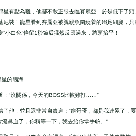
星有點為難，他都不敢正眼去瞧賽麗亞，於是低下了頭
基尼裝！龍星看到賽麗亞被親親魚圍繞着的纖足細腿，只
“小白兔”停留1秒鐘后猛然反應過來，將頭抬平！
。
。
龍星的腦海。
“沒關係，今天的BOSS比較難打……”
了他，並且還非常自責道：“龍哥哥，都是我連累了，
會流鼻血了，你稍等一下，我去給你拿手帕。”