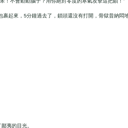
！不會動動腦子？用你絕對零度的寒氣攻擊這把鎖！”
裹起來，5分鐘過去了，鎖頭還沒有打開，骨獄昔納悶
了鄙夷的目光。