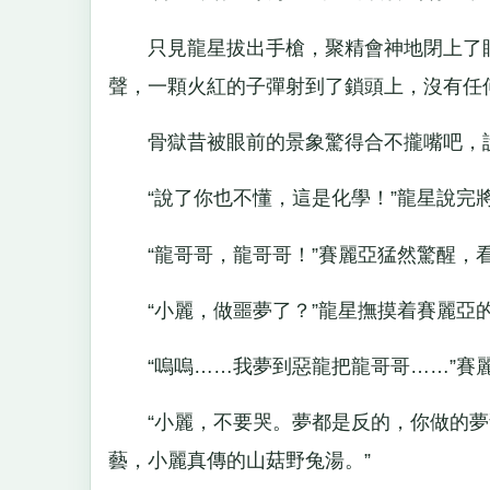
只見龍星拔出手槍，聚精會神地閉上了眼睛
聲，一顆火紅的子彈射到了鎖頭上，沒有任
骨獄昔被眼前的景象驚得合不攏嘴吧，說
“說了你也不懂，這是化學！”龍星說完將
“龍哥哥，龍哥哥！”賽麗亞猛然驚醒，看
“小麗，做噩夢了？”龍星撫摸着賽麗亞
“嗚嗚……我夢到惡龍把龍哥哥……”賽
“小麗，不要哭。夢都是反的，你做的夢預
藝，小麗真傳的山菇野兔湯。”