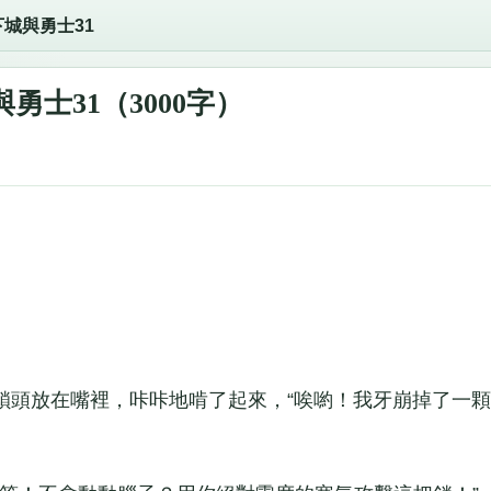
下城與勇士31
勇士31（3000字）
頭放在嘴裡，咔咔地啃了起來，“唉喲！我牙崩掉了一顆