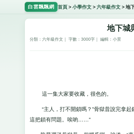
白雲飄飄網
首頁
>
小學作文
>
六年級作文
>
地
地下城與
分類：六年級作文｜ 字數：3000字｜ 編輯：小景
這一集大家要收藏，很色的。
“主人，打不開鎖嗎？”骨獄昔說完拿起鎖
這把鎖有問題。唉喲……”