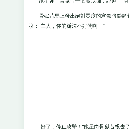
龍星彈了骨獄昔一個腦瓜嘣，說道：“真笨
骨獄昔馬上發出絕對零度的寒氣將鎖頭包
說：“主人，你的辦法不好使啊！”
“好了，停止攻擊！”龍星向骨獄昔投去