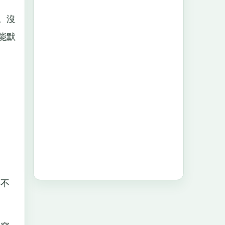
。沒
能默
要不