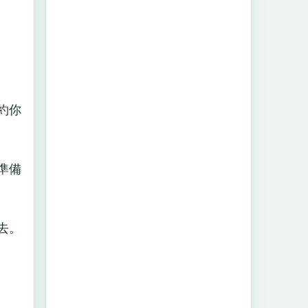
約你
準備
去。
衣