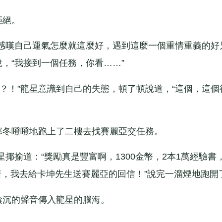
拒絕。
嘆自己運氣怎麼就這麼好，遇到這麼一個重情重義的好
說，“我接到一個任務，你看……”
！”龍星意識到自己的失態，頓了頓說道，“這個，這個
冬噔噔地跑上了二樓去找賽麗亞交任務。
道：“獎勵真是豐富啊，1300金幣，2本1萬經驗書，
着，我去給卡坤先生送賽麗亞的回信！”說完一溜煙地跑開
陰沉的聲音傳入龍星的腦海。