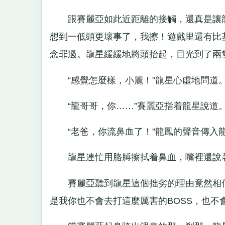
跟賽麗亞如此近距離的接觸，還真是讓龍
想到一低頭更壞事了，我擦！遊戲里還有比
念罪過。龍星緩緩地將頭抬起，目光到了兩隻
“感覺怎麼樣，小麗！”龍星心虛地問道
“龍哥哥，你……”賽麗亞指着龍星說道
“老爸，你流鼻血了！”龍鳳的聲音傳入
龍星連忙用胳膊擦拭着鼻血，嘴裡還說著：
賽麗亞聽到龍星這個拙劣的理由竟然相信
是我你也不會去打這麼厲害的BOSS，也不