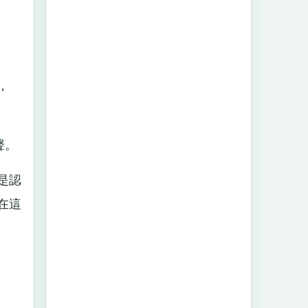
，
聲。
是認
在這