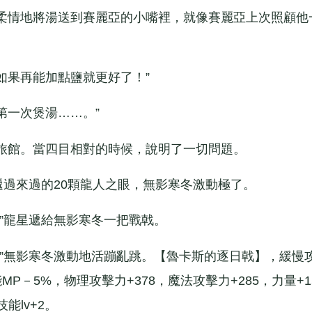
情地將湯送到賽麗亞的小嘴裡，就像賽麗亞上次照顧他
如果再能加點鹽就更好了！”
第一次煲湯……。”
館。當四目相對的時候，說明了一切問題。
過來過的20顆龍人之眼，無影寒冬激動極了。
龍星遞給無影寒冬一把戰戟。
無影寒冬激動地活蹦亂跳。【魯卡斯的逐日戟】，緩慢
P－5%，物理攻擊力+378，魔法攻擊力+285，力量+1
能lv+2。