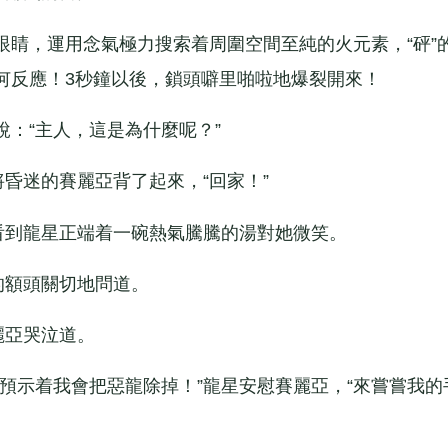
，運用念氣極力搜索着周圍空間至純的火元素，“砰”
何反應！3秒鐘以後，鎖頭噼里啪啦地爆裂開來！
：“主人，這是為什麼呢？”
昏迷的賽麗亞背了起來，“回家！”
到龍星正端着一碗熱氣騰騰的湯對她微笑。
的額頭關切地問道。
麗亞哭泣道。
示着我會把惡龍除掉！”龍星安慰賽麗亞，“來嘗嘗我的